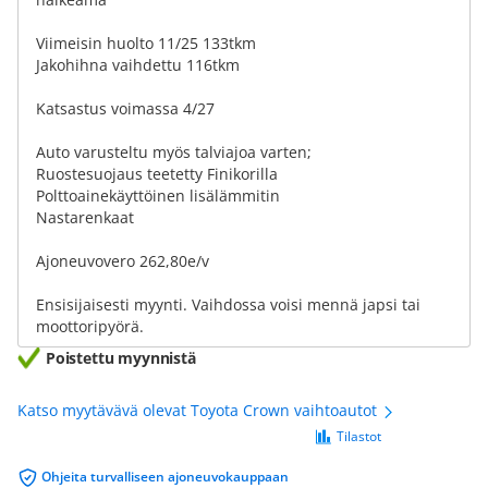
Viimeisin huolto 11/25 133tkm
Jakohihna vaihdettu 116tkm
Katsastus voimassa 4/27
Auto varusteltu myös talviajoa varten;
Ruostesuojaus teetetty Finikorilla
Polttoainekäyttöinen lisälämmitin
Nastarenkaat
Ajoneuvovero 262,80e/v
Ensisijaisesti myynti. Vaihdossa voisi mennä japsi tai
moottoripyörä.
Poistettu myynnistä
Katso myytävävä olevat Toyota Crown vaihtoautot
Tilastot
Ohjeita turvalliseen ajoneuvokauppaan