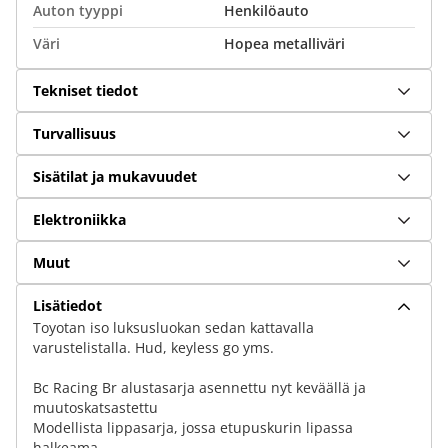
Auton tyyppi
Henkilöauto
Väri
Hopea metalliväri
Tekniset tiedot
Turvallisuus
Sisätilat ja mukavuudet
Elektroniikka
Muut
Lisätiedot
Toyotan iso luksusluokan sedan kattavalla
varustelistalla. Hud, keyless go yms.
Bc Racing Br alustasarja asennettu nyt keväällä ja
muutoskatsastettu
Modellista lippasarja, jossa etupuskurin lipassa
halkeama