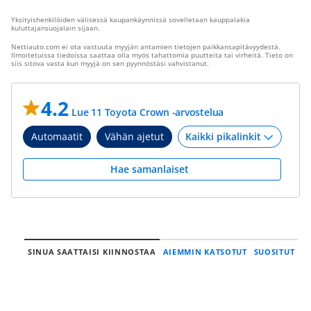
Yksityishenkilöiden välisessä kaupankäynnissä sovelletaan kauppalakia
kuluttajansuojalain sijaan.
Nettiauto.com ei ota vastuuta myyjän antamien tietojen paikkansapitävyydestä.
Ilmoitetuissa tiedoissa saattaa olla myös tahattomia puutteita tai virheitä. Tieto on
siis sitova vasta kun myyjä on sen pyynnöstäsi vahvistanut.
4.2
Lue 11 Toyota Crown -arvostelua
Automaatit
Vähän ajetut
Hae samanlaiset
SINUA SAATTAISI KIINNOSTAA
AIEMMIN KATSOTUT
SUOSITUT