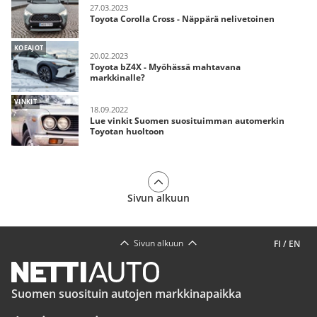
27.03.2023
Toyota Corolla Cross - Näppärä nelivetoinen
KOEAJOT
20.02.2023
Toyota bZ4X - Myöhässä mahtavana
markkinalle?
VINKIT
18.09.2022
Lue vinkit Suomen suosituimman automerkin
Toyotan huoltoon
Sivun alkuun
Sivun alkuun
FI
/
EN
Suomen suosituin autojen markkinapaikka