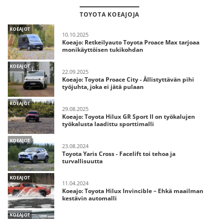
TOYOTA KOEAJOJA
KOEAJOT
10.10.2025
Koeajo: Retkeilyauto Toyota Proace Max tarjoaa
monikäyttöisen tukikohdan
KOEAJOT
22.09.2025
Koeajo: Toyota Proace City - Ällistyttävän pihi
työjuhta, joka ei jätä pulaan
KOEAJOT
29.08.2025
Koeajo: Toyota Hilux GR Sport II on työkalujen
työkalusta laadittu sporttimalli
KOEAJOT
23.08.2024
Toyota Yaris Cross - Facelift toi tehoa ja
turvallisuutta
KOEAJOT
11.04.2024
Koeajo: Toyota Hilux Invincible – Ehkä maailman
kestävin automalli
KOEAJOT