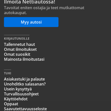
Ilmoita Nettiautossa!
Tavoitat eniten ostajia ja teet mutkattomat
autokaupat.
Myy autosi
KIRJAUTUNEILLE
Tallennetut haut
Omat ilmoitukset
Omat suosikit
Mainosta ilmoitustasi
TUKI
Asiakastuki ja palaute
Unohditko salasanan?
Usein kysyttyä
Turvallisuusohjeet
Käyttöehdot
Oppaat
Saavutettavuusseloste