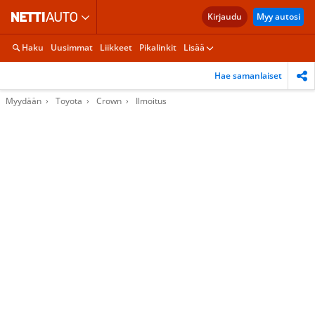
Kirjaudu
Myy autosi
Haku
Uusimmat
Liikkeet
Pikalinkit
Lisää
Hae samanlaiset
Myydään
Toyota
Crown
Ilmoitus