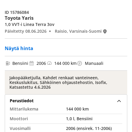
ID 15786084
Toyota Yaris
1,0 VVT-i Linea Terra 3ov
Päivitetty 08.06.2026
Raisio, Varsinais-Suomi
Näytä hinta
Bensiini
2006
144 000 km
Manuaali
Jakopääketjulla, Kahdet renkaat vanteineen,
Keskuslukitus, Sähköinen ohjaustehostin, Isofix,
Katsastettu 4.6.2026
Perustiedot
Mittarilukema
144 000 km
Moottori
1,0 l, Bensiini
Vuosimalli
2006 (ensirek. 11-2006)