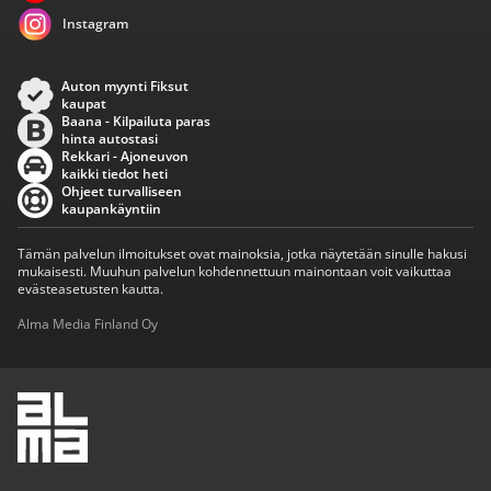
Instagram
Auton myynti Fiksut
kaupat
Baana - Kilpailuta paras
hinta autostasi
Rekkari - Ajoneuvon
kaikki tiedot heti
Ohjeet turvalliseen
kaupankäyntiin
Tämän palvelun ilmoitukset ovat mainoksia, jotka näytetään sinulle hakusi
mukaisesti. Muuhun palvelun kohdennettuun mainontaan voit vaikuttaa
evästeasetusten kautta.
Alma Media Finland Oy