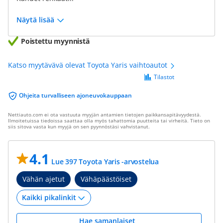
Näytä lisää
Poistettu myynnistä
Katso myytävävä olevat Toyota Yaris vaihtoautot
Tilastot
Ohjeita turvalliseen ajoneuvokauppaan
Nettiauto.com ei ota vastuuta myyjän antamien tietojen paikkansapitävyydestä.
Ilmoitetuissa tiedoissa saattaa olla myös tahattomia puutteita tai virheitä. Tieto on
siis sitova vasta kun myyjä on sen pyynnöstäsi vahvistanut.
4.1
Lue 397 Toyota Yaris -arvostelua
Vähän ajetut
Vähäpäästöiset
Hae samanlaiset