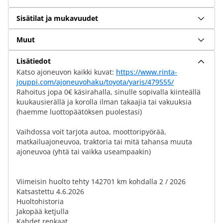
Sisätilat ja mukavuudet
Muut
Lisätiedot
Katso ajoneuvon kaikki kuvat:
https://www.rinta-
jouppi.com/ajoneuvohaku/toyota/yaris/479555/
Rahoitus jopa 0€ käsirahalla, sinulle sopivalla kiinteällä
kuukausierällä ja korolla ilman takaajia tai vakuuksia
(haemme luottopäätöksen puolestasi)
Vaihdossa voit tarjota autoa, moottoripyörää,
matkailuajoneuvoa, traktoria tai mitä tahansa muuta
ajoneuvoa (yhtä tai vaikka useampaakin)
Viimeisin huolto tehty 142701 km kohdalla 2 / 2026
Katsastettu 4.6.2026
Huoltohistoria
Jakopää ketjulla
Kahdet renkaat...