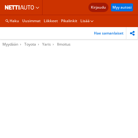
Kirjaudu
Myy autosi
Haku
Uusimmat
Liikkeet
Pikalinkit
Lisää
Hae samanlaiset
Myydään
Toyota
Yaris
Ilmoitus