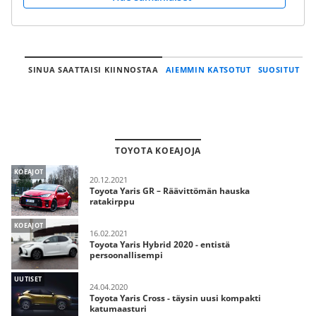
SINUA SAATTAISI KIINNOSTAA
AIEMMIN KATSOTUT
SUOSITUT
TOYOTA KOEAJOJA
KOEAJOT
20.12.2021
Toyota Yaris GR – Räävittömän hauska
ratakirppu
KOEAJOT
16.02.2021
Toyota Yaris Hybrid 2020 - entistä
persoonallisempi
UUTISET
24.04.2020
Toyota Yaris Cross - täysin uusi kompakti
katumaasturi