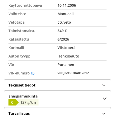
Käyttöönottopäivä
10.11.2006
Vaihteisto
Manuaali
Vetotapa
Etuveto
Toimistomaksu
349 €
Katsastettu
6/2026
Korimalli
Viistoperä
Auton tyyppi
Henkilöauto
Väri
Punainen
VIN-numero
VNKJG98330A012812
Tekniset tiedot
Energiamerkintä
C
127 g/km
Turvallisuus