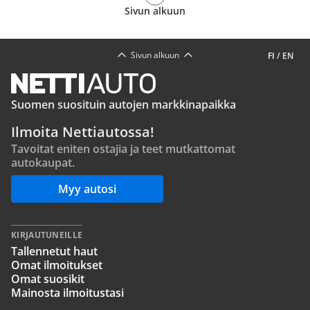
Sivun alkuun
Sivun alkuun
FI
/
EN
Suomen suosituin autojen markkinapaikka
Ilmoita Nettiautossa!
Tavoitat eniten ostajia ja teet mutkattomat
autokaupat.
Myy autosi
KIRJAUTUNEILLE
Tallennetut haut
Omat ilmoitukset
Omat suosikit
Mainosta ilmoitustasi