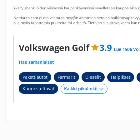
Yksityishenkilöiden välisessä kaupankäynnissä sovelletaan kauppalakia ku
Nettiauto.com ei ota vastuuta myyjän antamien tietojen paikkansapitävyyd
olla myös tahattomia puutteita tai virheitä. Tieto on siis sitova vasta ku
Volkswagen Golf
3.9
Lue 1506 Vol
Hae samanlaiset
Pakettiautot
Farmarit
Dieselit
Halpikset
Kunnostettavat