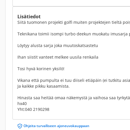
Lisätiedot
Siitä tuomonen projekti golfi muiten projektejen tieltä po
Teknikana toimii isompi turbo deekun muokatu imusarja
Löytyy alusta sarja joka muutoskatsastetu
Ihan siistit vanteet melkee uusila renkaila
Tosi hyvä korinen yksilö!
Vikana että pumpulta ei tuu diiseli etiäpäin (ei tutkitu a
Ja kaikke pikku kasaamista.
Hinasta saa heitää omaa näkemystä ja vaihosa saa tyrkytä 
hx40
Yht:040 2190298
Ohjeita turvalliseen ajoneuvokauppaan