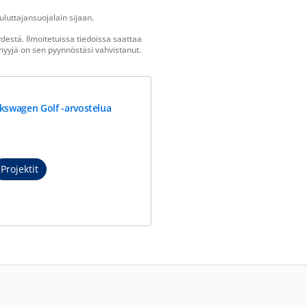
luttajansuojalain sijaan.
estä. Ilmoitetuissa tiedoissa saattaa
n myyjä on sen pyynnöstäsi vahvistanut.
kswagen Golf -arvostelua
Projektit