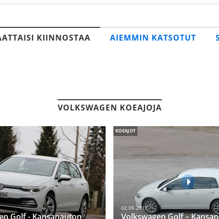
AATTAISI KIINNOSTAA
AIEMMIN KATSOTUT
VOLKSWAGEN KOEAJOJA
KOEAJOT
02.06.2017
en Golf - Kansanauton
Volkswagen Golf – Kansan