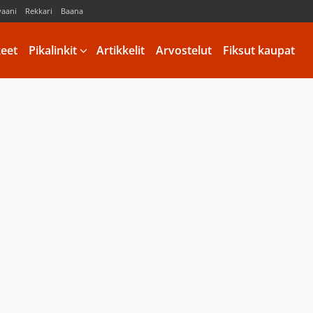
vaani
Rekkari
Baana
keet
Pikalinkit
Artikkelit
Arvostelut
Fiksut kaupat