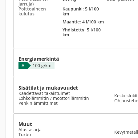
jarruja)
Polttoaineen
Kaupunki: 5 l/100
kulutus
km
Maantie: 4 l/100 km
Yhdistetty: 5 l/100
km
Energiamerkintä
A
100 g/km
Sisätilat ja mukavuudet
Kaadettavat takaistuimet
Keskuslukit
Lohkolämmitin / moottorilämmitin
Ohjausteho
Penkinlämmittimet
Muut
Alustasarja
Kevytmetall
Turbo