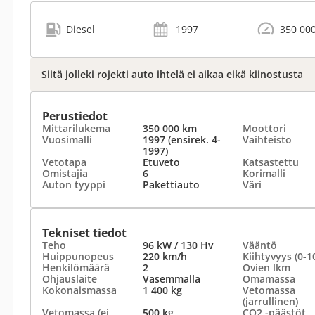
Diesel
1997
350 00
Siitä jolleki rojekti auto ihtelä ei aikaa eikä kiinostusta
Perustiedot
Mittarilukema
350 000 km
Moottori
Vuosimalli
1997 (ensirek. 4-
Vaihteisto
1997)
Vetotapa
Etuveto
Katsastettu
Omistajia
6
Korimalli
Auton tyyppi
Pakettiauto
Väri
Tekniset tiedot
Teho
96 kW / 130 Hv
Vääntö
Huippunopeus
220 km/h
Kiihtyvyys (0-1
Henkilömäärä
2
Ovien lkm
Ohjauslaite
Vasemmalla
Omamassa
Kokonaismassa
1 400 kg
Vetomassa
(jarrullinen)
Vetomassa (ei
500 kg
CO2 -päästöt