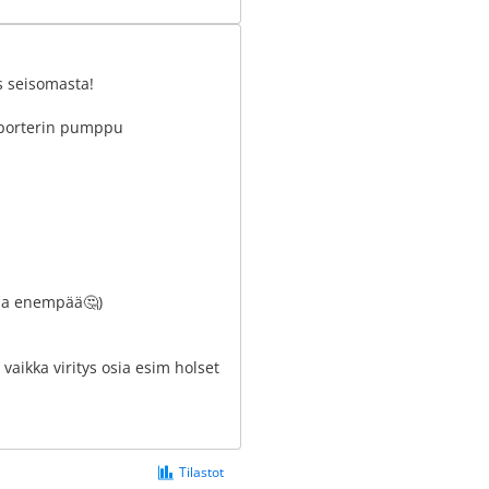
is seisomasta!
 porterin pumppu
siaa enempää🤔)
vaikka viritys osia esim holset
Tilastot