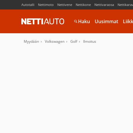
Autotalli
Nettimoto
Nettivene
Nettikone
Nettivaraosa
Nettikara
Haku
Uusimmat
Liik
Myydään
Volkswagen
Golf
Ilmoitus