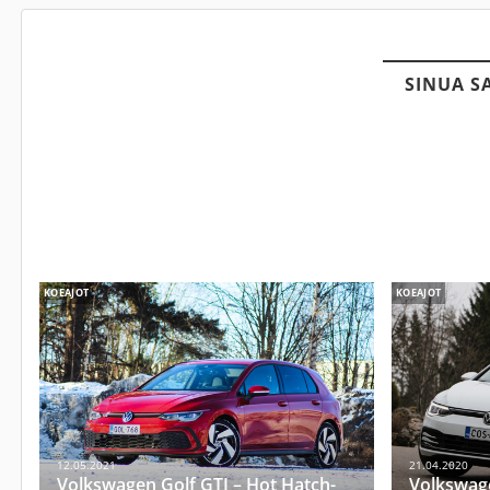
SINUA S
KOEAJOT
KOEAJOT
12.05.2021
21.04.2020
Volkswagen Golf GTI – Hot Hatch-
Volkswag