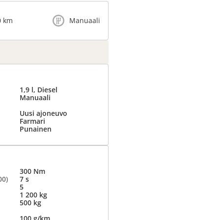
0 km
Manuaali
1,9 l, Diesel
Manuaali
Uusi ajoneuvo
Farmari
Punainen
300 Nm
00)
7 s
5
1 200 kg
500 kg
100 g/km