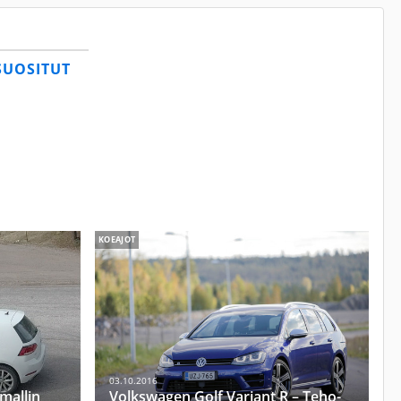
SUOSITUT
KOEAJOT
03.10.2016
mallin
Volkswagen Golf Variant R – Teho-