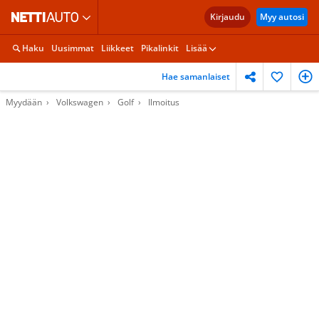
Kirjaudu
Myy autosi
Haku
Uusimmat
Liikkeet
Pikalinkit
Lisää
Hae samanlaiset
Myydään
Volkswagen
Golf
Ilmoitus