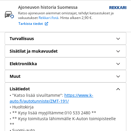
Ajoneuvon historia Suomessa
Katso ajoneuvon aiemmat omistajat, tehdyt katsastukset ja
vakuutukset
Rekkari.fistä
. Hinta alkaen 2,90 €.
Tarkista tiedot
Turvallisuus
Sisätilat ja mukavuudet
Elektroniikka
Muut
Lisätiedot
• "Katso lisää sivuiltamme":
https://www.k-
auto.fi/autotunniste/ZMT-191/
• Huoltokirja
• ** Kysy lisää myyjiltämme:010 533 2480 **
• ** Kysy toimitusta lähimmälle K-Auton toimipisteelle
**
• Suomi-auto