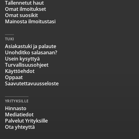
Tallennetut haut
Omat ilmoitukset
Omat suosikit
Mainosta ilmoitustasi
TUKI
Asiakastuki ja palaute
Unohditko salasanan?
Usein kysyttyä
Turvallisuusohjeet
Käyttöehdot
Oppaat
Saavutettavuusseloste
YRITYKSILLE
Hinnasto
Mediatiedot
Palvelut Yrityksille
Ota yhteyttä