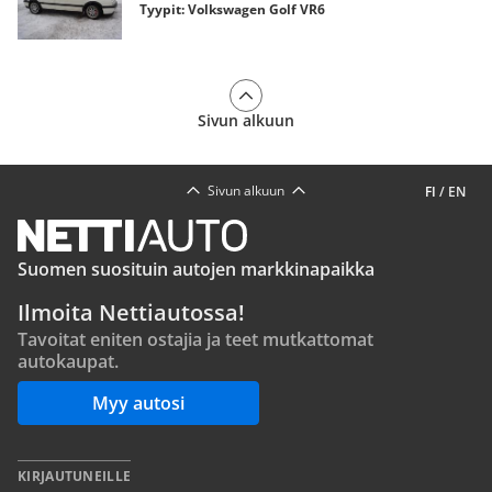
Tyypit: Volkswagen Golf VR6
Sivun alkuun
Sivun alkuun
FI
/
EN
Suomen suosituin autojen markkinapaikka
Ilmoita Nettiautossa!
Tavoitat eniten ostajia ja teet mutkattomat
autokaupat.
Myy autosi
KIRJAUTUNEILLE