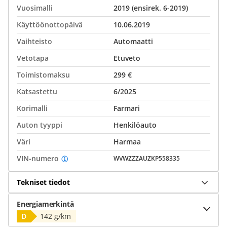
Vuosimalli
2019 (ensirek. 6-2019)
Käyttöönottopäivä
10.06.2019
Vaihteisto
Automaatti
Vetotapa
Etuveto
Toimistomaksu
299 €
Katsastettu
6/2025
Korimalli
Farmari
Auton tyyppi
Henkilöauto
Väri
Harmaa
VIN-numero
WVWZZZAUZKP558335
Tekniset tiedot
Energiamerkintä
D
142 g/km