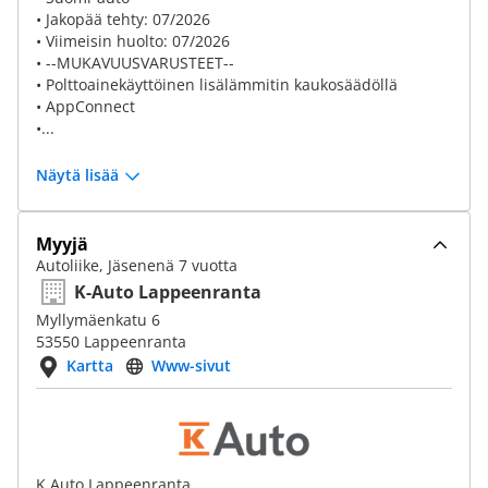
• Jakopää tehty: 07/2026
• Viimeisin huolto: 07/2026
• --MUKAVUUSVARUSTEET--
• Polttoainekäyttöinen lisälämmitin kaukosäädöllä
• AppConnect
•...
Näytä lisää
Myyjä
Autoliike, Jäsenenä 7 vuotta
K-Auto Lappeenranta
Myllymäenkatu 6
53550 Lappeenranta
Kartta
Www-sivut
K Auto Lappeenranta