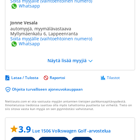
Soita myyjälle (vaihtoehtoinen numero)
Whatsapp
Jonne Vesala
automyyjä, myymälävastaava
Myllymäenkatu 6, Lappeenranta
Soita myyjälle (vaihtoehtoinen numero)
Whatsapp
Näytä lisää myyjiä
Lataa / Tulosta
Raportoi
Tilastot
Ohjeita turvalliseen ajoneuvokauppaan
Nettiauto.com ei ota vastuuta myyjän antamien tietojen paikkansapitävyydestä.
Ilmoitetuissa tiedoissa saattaa olla myös tahattomia puutteita tai virheitä. Tieto on
siis sitova vasta kun myyjä on sen pyynnöstäsi vahvistanut.
3.9
Lue 1506 Volkswagen Golf -arvostelua