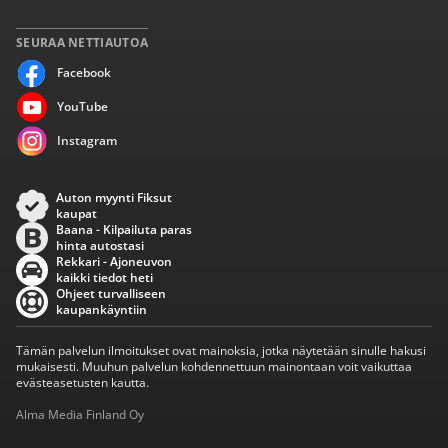
SEURAA NETTIAUTOA
Facebook
YouTube
Instagram
Auton myynti Fiksut
kaupat
Baana - Kilpailuta paras
hinta autostasi
Rekkari - Ajoneuvon
kaikki tiedot heti
Ohjeet turvalliseen
kaupankäyntiin
Tämän palvelun ilmoitukset ovat mainoksia, jotka näytetään sinulle hakusi
mukaisesti. Muuhun palvelun kohdennettuun mainontaan voit vaikuttaa
evästeasetusten kautta.
Alma Media Finland Oy