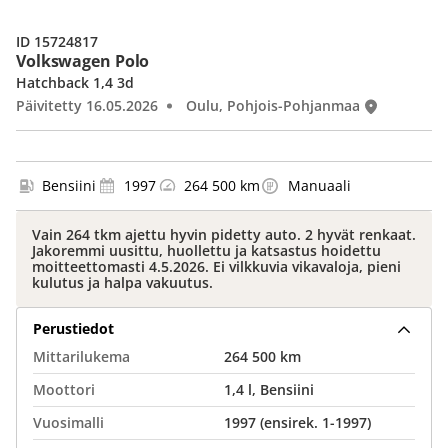
ID 15724817
Volkswagen Polo
Hatchback 1,4 3d
Päivitetty 16.05.2026
Oulu, Pohjois-Pohjanmaa
Bensiini
1997
264 500 km
Manuaali
Vain 264 tkm ajettu hyvin pidetty auto. 2 hyvät renkaat.
Jakoremmi uusittu, huollettu ja katsastus hoidettu
moitteettomasti 4.5.2026. Ei vilkkuvia vikavaloja, pieni
kulutus ja halpa vakuutus.
Perustiedot
Mittarilukema
264 500 km
Moottori
1,4 l, Bensiini
Vuosimalli
1997 (ensirek. 1-1997)