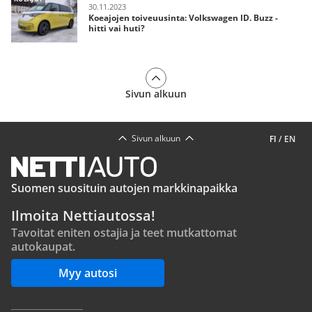
30.11.2023
Koeajojen toiveuusinta: Volkswagen ID. Buzz -
hitti vai huti?
Sivun alkuun
Sivun alkuun
FI
/
EN
Suomen suosituin autojen markkinapaikka
Ilmoita Nettiautossa!
Tavoitat eniten ostajia ja teet mutkattomat
autokaupat.
Myy autosi