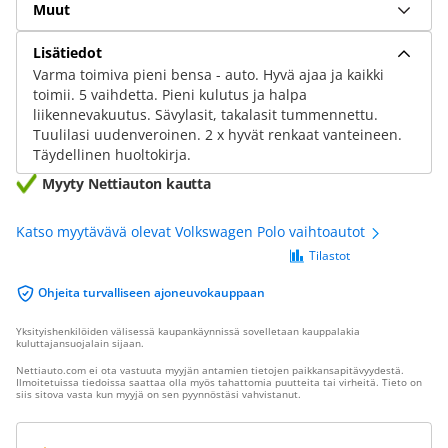
Muut
Lisätiedot
Varma toimiva pieni bensa - auto. Hyvä ajaa ja kaikki
toimii. 5 vaihdetta. Pieni kulutus ja halpa
liikennevakuutus. Sävylasit, takalasit tummennettu.
Tuulilasi uudenveroinen. 2 x hyvät renkaat vanteineen.
Täydellinen huoltokirja.
Myyty Nettiauton kautta
Katso myytävävä olevat Volkswagen Polo vaihtoautot
Tilastot
Ohjeita turvalliseen ajoneuvokauppaan
Yksityishenkilöiden välisessä kaupankäynnissä sovelletaan kauppalakia
kuluttajansuojalain sijaan.
Nettiauto.com ei ota vastuuta myyjän antamien tietojen paikkansapitävyydestä.
Ilmoitetuissa tiedoissa saattaa olla myös tahattomia puutteita tai virheitä. Tieto on
siis sitova vasta kun myyjä on sen pyynnöstäsi vahvistanut.