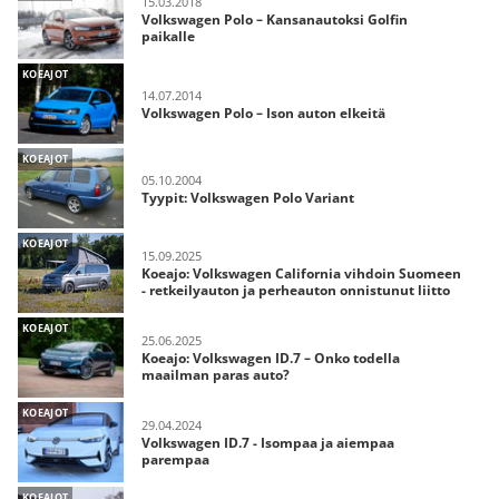
15.03.2018
Volkswagen Polo – Kansanautoksi Golfin
paikalle
KOEAJOT
14.07.2014
Volkswagen Polo – Ison auton elkeitä
KOEAJOT
05.10.2004
Tyypit: Volkswagen Polo Variant
KOEAJOT
15.09.2025
Koeajo: Volkswagen California vihdoin Suomeen
- retkeilyauton ja perheauton onnistunut liitto
KOEAJOT
25.06.2025
Koeajo: Volkswagen ID.7 – Onko todella
maailman paras auto?
KOEAJOT
29.04.2024
Volkswagen ID.7 - Isompaa ja aiempaa
parempaa
KOEAJOT