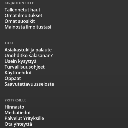
KIRJAUTUNEILLE
Tallennetut haut
Omat ilmoitukset
Omat suosikit
Mainosta ilmoitustasi
TUKI
Asiakastuki ja palaute
Unohditko salasanan?
Usein kysyttyä
Turvallisuusohjeet
Käyttöehdot
Oppaat
Saavutettavuusseloste
YRITYKSILLE
Hinnasto
Mediatiedot
Palvelut Yrityksille
Ota yhteyttä