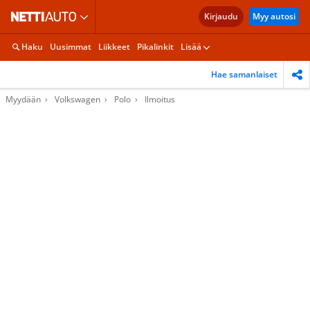
Kirjaudu
Myy autosi
Haku
Uusimmat
Liikkeet
Pikalinkit
Lisää
Hae samanlaiset
Myydään
Volkswagen
Polo
Ilmoitus