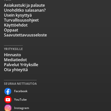
Asiakastuki ja palaute
Unohditko salasanan?
Usein kysyttyä
Turvallisuusohjeet
Käyttöehdot
Oppaat
Saavutettavuusseloste
YRITYKSILLE
Hinnasto
Mediatiedot
Palvelut Yrityksille
Ota yhteyttä
SEURAA NETTIAUTOA
Facebook
YouTube
Instagram