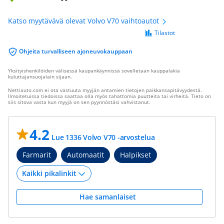
Katso myytävävä olevat Volvo V70 vaihtoautot
Tilastot
Ohjeita turvalliseen ajoneuvokauppaan
Yksityishenkilöiden välisessä kaupankäynnissä sovelletaan kauppalakia
kuluttajansuojalain sijaan.
Nettiauto.com ei ota vastuuta myyjän antamien tietojen paikkansapitävyydestä.
Ilmoitetuissa tiedoissa saattaa olla myös tahattomia puutteita tai virheitä. Tieto on
siis sitova vasta kun myyjä on sen pyynnöstäsi vahvistanut.
4.2
Lue 1336 Volvo V70 -arvostelua
Farmarit
Automaatit
Halpikset
Hae samanlaiset