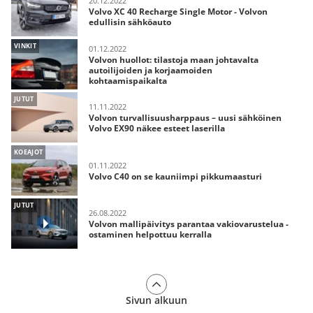
20.12.2022
Volvo XC 40 Recharge Single Motor - Volvon
edullisin sähköauto
VINKIT
01.12.2022
Volvon huollot: tilastoja maan johtavalta
autoilijoiden ja korjaamoiden
kohtaamispaikalta
JUTUT
11.11.2022
Volvon turvallisuusharppaus – uusi sähköinen
Volvo EX90 näkee esteet laserilla
KOEAJOT
01.11.2022
Volvo C40 on se kauniimpi pikkumaasturi
JUTUT
26.08.2022
Volvon mallipäivitys parantaa vakiovarustelua -
ostaminen helpottuu kerralla
Sivun alkuun