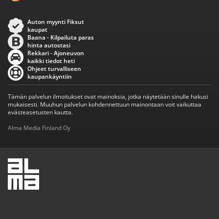
Auton myynti Fiksut
kaupat
Baana - Kilpailuta paras
hinta autostasi
Rekkari - Ajoneuvon
kaikki tiedot heti
Ohjeet turvalliseen
kaupankäyntiin
Tämän palvelun ilmoitukset ovat mainoksia, jotka näytetään sinulle hakusi
mukaisesti. Muuhun palvelun kohdennettuun mainontaan voit vaikuttaa
evästeasetusten kautta.
Alma Media Finland Oy