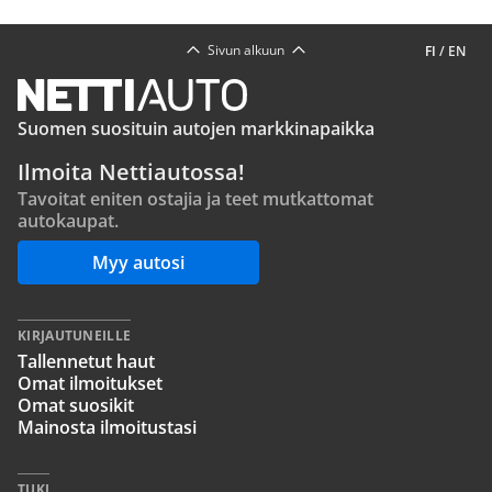
Sivun alkuun
FI
/
EN
Suomen suosituin autojen markkinapaikka
Ilmoita Nettiautossa!
Tavoitat eniten ostajia ja teet mutkattomat
autokaupat.
Myy autosi
KIRJAUTUNEILLE
Tallennetut haut
Omat ilmoitukset
Omat suosikit
Mainosta ilmoitustasi
TUKI