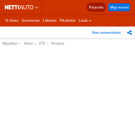
Kirjaudu
Myy autosi
Haku
Uusimmat
Liikkeet
Pikalinkit
Lisää
Hae samanlaiset
Myydään
Volvo
V70
Ilmoitus