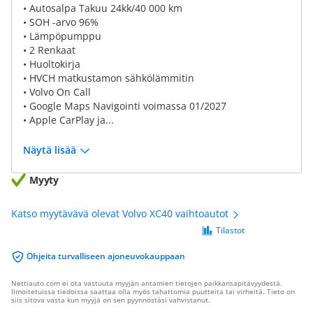
• Autosalpa Takuu 24kk/40 000 km
• SOH -arvo 96%
• Lämpöpumppu
• 2 Renkaat
• Huoltokirja
• HVCH matkustamon sähkölämmitin
• Volvo On Call
• Google Maps Navigointi voimassa 01/2027
• Apple CarPlay ja...
Näytä lisää
Myyty
Katso myytävävä olevat Volvo XC40 vaihtoautot
Tilastot
Ohjeita turvalliseen ajoneuvokauppaan
Nettiauto.com ei ota vastuuta myyjän antamien tietojen paikkansapitävyydestä.
Ilmoitetuissa tiedoissa saattaa olla myös tahattomia puutteita tai virheitä. Tieto on
siis sitova vasta kun myyjä on sen pyynnöstäsi vahvistanut.