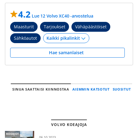
4.2
Lue 12 Volvo XC40 -arvostelua
Maasturit
Tarjoukset
Vähäpäästöiset
Sähköautot
Hae samanlaiset
SINUA SAATTAISI KIINNOSTAA
AIEMMIN KATSOTUT
SUOSITUT
VOLVO KOEAJOJA
KOEAJOT
06.10.2023