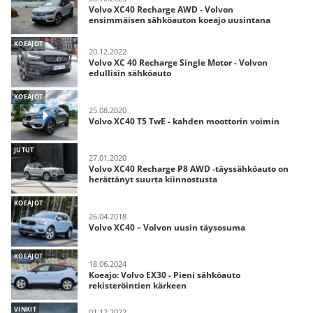
Volvo XC40 Recharge AWD - Volvon
ensimmäisen sähköauton koeajo uusintana
KOEAJOT
20.12.2022
Volvo XC 40 Recharge Single Motor - Volvon
edullisin sähköauto
KOEAJOT
25.08.2020
Volvo XC40 T5 TwE - kahden moottorin voimin
JUTUT
27.01.2020
Volvo XC40 Recharge P8 AWD -täyssähköauto on
herättänyt suurta kiinnostusta
KOEAJOT
26.04.2018
Volvo XC40 – Volvon uusin täysosuma
KOEAJOT
18.06.2024
Koeajo: Volvo EX30 - Pieni sähköauto
rekisteröintien kärkeen
VINKIT
01.12.2022