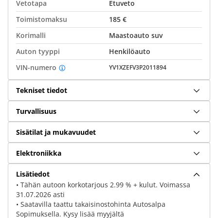
Vetotapa
Etuveto
Toimistomaksu
185 €
Korimalli
Maastoauto suv
Auton tyyppi
Henkilöauto
VIN-numero
YV1XZEFV3P2011894
Tekniset tiedot
Turvallisuus
Sisätilat ja mukavuudet
Elektroniikka
Lisätiedot
• Tähän autoon korkotarjous 2.99 % + kulut. Voimassa
31.07.2026 asti
• Saatavilla taattu takaisinostohinta Autosalpa
Sopimuksella. Kysy lisää myyjältä