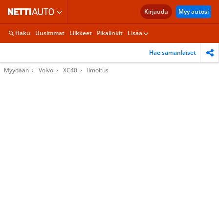
Kirjaudu
Myy autosi
Haku
Uusimmat
Liikkeet
Pikalinkit
Lisää
Hae samanlaiset
Myydään
Volvo
XC40
Ilmoitus