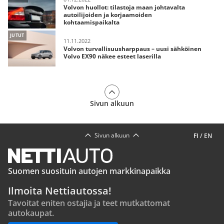
Volvon huollot: tilastoja maan johtavalta
autoilijoiden ja korjaamoiden
kohtaamispaikalta
JUTUT
11.11.2022
Volvon turvallisuusharppaus – uusi sähköinen
Volvo EX90 näkee esteet laserilla
Sivun alkuun
Sivun alkuun
FI
/
EN
Suomen suosituin autojen markkinapaikka
Ilmoita Nettiautossa!
Tavoitat eniten ostajia ja teet mutkattomat
autokaupat.