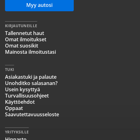
Myy autosi
KIRJAUTUNEILLE
Tallennetut haut
Omat ilmoitukset
Omat suosikit
Mainosta ilmoitustasi
TUKI
Asiakastuki ja palaute
Unohditko salasanan?
Usein kysyttyä
Turvallisuusohjeet
Käyttöehdot
Oppaat
Saavutettavuusseloste
YRITYKSILLE
Hinnasto