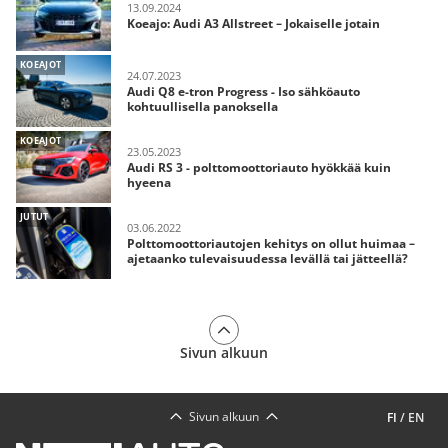
13.09.2024
Koeajo: Audi A3 Allstreet – Jokaiselle jotain
KOEAJOT
24.07.2023
Audi Q8 e-tron Progress - Iso sähköauto
kohtuullisella panoksella
KOEAJOT
23.05.2023
Audi RS 3 - polttomoottoriauto hyökkää kuin
hyeena
JUTUT
03.06.2022
Polttomoottoriautojen kehitys on ollut huimaa –
ajetaanko tulevaisuudessa levällä tai jätteellä?
Sivun alkuun
Sivun alkuun
FI
/
EN