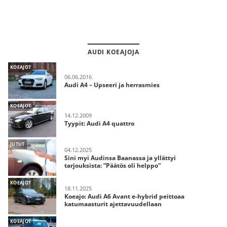
AUDI KOEAJOJA
KOEAJOT
06.06.2016
Audi A4 – Upseeri ja herrasmies
KOEAJOT
14.12.2009
Tyypit: Audi A4 quattro
JUTUT
04.12.2025
Sini myi Audinsa Baanassa ja yllättyi
tarjouksista: “Päätös oli helppo”
KOEAJOT
18.11.2025
Koeajo: Audi A6 Avant e-hybrid peittoaa
katumaasturit ajettavuudellaan
KOEAJOT