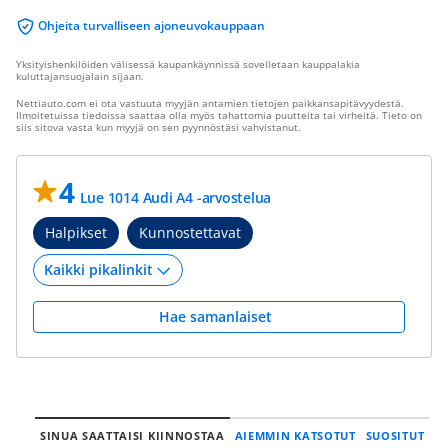
Ohjeita turvalliseen ajoneuvokauppaan
Yksityishenkilöiden välisessä kaupankäynnissä sovelletaan kauppalakia
kuluttajansuojalain sijaan.
Nettiauto.com ei ota vastuuta myyjän antamien tietojen paikkansapitävyydestä.
Ilmoitetuissa tiedoissa saattaa olla myös tahattomia puutteita tai virheitä. Tieto on
siis sitova vasta kun myyjä on sen pyynnöstäsi vahvistanut.
4
Lue 1014 Audi A4 -arvostelua
Halpikset
Kunnostettavat
Hae samanlaiset
SINUA SAATTAISI KIINNOSTAA
AIEMMIN KATSOTUT
SUOSITUT