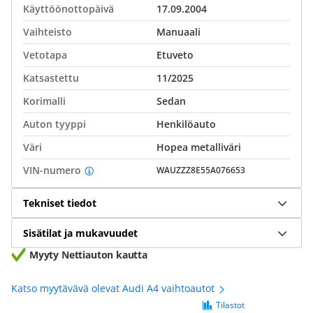
Käyttöönottopäivä
17.09.2004
Vaihteisto
Manuaali
Vetotapa
Etuveto
Katsastettu
11/2025
Korimalli
Sedan
Auton tyyppi
Henkilöauto
Väri
Hopea metalliväri
VIN-numero
WAUZZZ8E55A076653
Tekniset tiedot
Sisätilat ja mukavuudet
Myyty Nettiauton kautta
Katso myytävävä olevat Audi A4 vaihtoautot
Tilastot