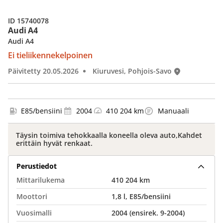
ID 15740078
Audi A4
Audi A4
Ei tieliikennekelpoinen
Päivitetty 20.05.2026
Kiuruvesi, Pohjois-Savo
E85/bensiini
2004
410 204 km
Manuaali
Täysin toimiva tehokkaalla koneella oleva auto,Kahdet
erittäin hyvät renkaat.
Perustiedot
Mittarilukema
410 204 km
Moottori
1,8 l, E85/bensiini
Vuosimalli
2004 (ensirek. 9-2004)