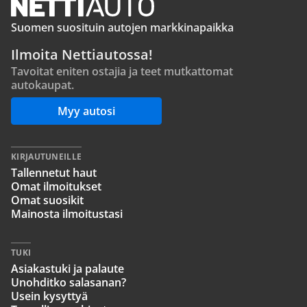
Suomen suosituin autojen markkinapaikka
Ilmoita Nettiautossa!
Tavoitat eniten ostajia ja teet mutkattomat
autokaupat.
Myy autosi
KIRJAUTUNEILLE
Tallennetut haut
Omat ilmoitukset
Omat suosikit
Mainosta ilmoitustasi
TUKI
Asiakastuki ja palaute
Unohditko salasanan?
Usein kysyttyä