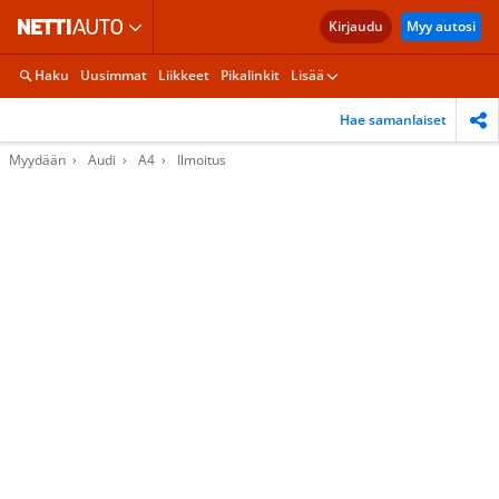
Kirjaudu
Myy autosi
Haku
Uusimmat
Liikkeet
Pikalinkit
Lisää
Hae samanlaiset
Myydään
Audi
A4
Ilmoitus