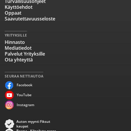
Turvallisuusohjeet
Käyttöehdot
Oppaat
Saavutettavuusseloste
YRITYKSILLE
Hinnasto
Mediatiedot
Palvelut Yrityksille
Ota yhteyttä
SEURAA NETTIAUTOA
Facebook
YouTube
Instagram
Auton myynti Fiksut
kaupat
Baana - Kilpailuta paras