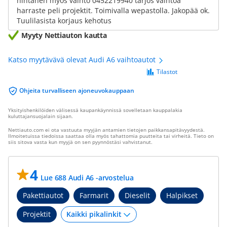
hintanen myös vaihto 0452219940 tarjos vaihtoa
harraste peli projektit. Toimivalla wepastolla. Jakopää ok.
Tuulilasista korjaus kehotus
Myyty Nettiauton kautta
Katso myytävävä olevat Audi A6 vaihtoautot
Tilastot
Ohjeita turvalliseen ajoneuvokauppaan
Yksityishenkilöiden välisessä kaupankäynnissä sovelletaan kauppalakia
kuluttajansuojalain sijaan.
Nettiauto.com ei ota vastuuta myyjän antamien tietojen paikkansapitävyydestä.
Ilmoitetuissa tiedoissa saattaa olla myös tahattomia puutteita tai virheitä. Tieto on
siis sitova vasta kun myyjä on sen pyynnöstäsi vahvistanut.
4
Lue 688 Audi A6 -arvostelua
Pakettiautot
Farmarit
Dieselit
Halpikset
Projektit