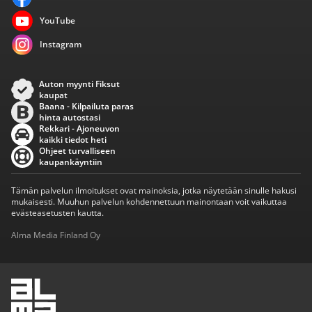
YouTube
Instagram
Auton myynti Fiksut
kaupat
Baana - Kilpailuta paras
hinta autostasi
Rekkari - Ajoneuvon
kaikki tiedot heti
Ohjeet turvalliseen
kaupankäyntiin
Tämän palvelun ilmoitukset ovat mainoksia, jotka näytetään sinulle hakusi
mukaisesti. Muuhun palvelun kohdennettuun mainontaan voit vaikuttaa
evästeasetusten kautta.
Alma Media Finland Oy