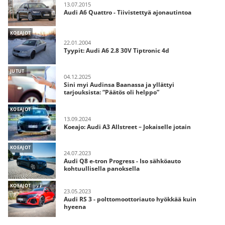
13.07.2015
Audi A6 Quattro - Tiivistettyä ajonautintoa
KOEAJOT
22.01.2004
Tyypit: Audi A6 2.8 30V Tiptronic 4d
JUTUT
04.12.2025
Sini myi Audinsa Baanassa ja yllättyi
tarjouksista: “Päätös oli helppo”
KOEAJOT
13.09.2024
Koeajo: Audi A3 Allstreet – Jokaiselle jotain
KOEAJOT
24.07.2023
Audi Q8 e-tron Progress - Iso sähköauto
kohtuullisella panoksella
KOEAJOT
23.05.2023
Audi RS 3 - polttomoottoriauto hyökkää kuin
hyeena