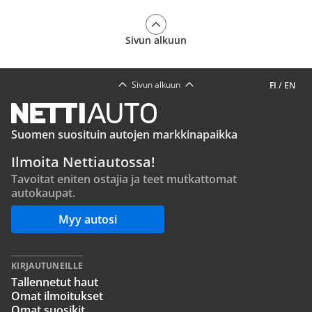
Sivun alkuun
Sivun alkuun
FI
/
EN
Suomen suosituin autojen markkinapaikka
Ilmoita Nettiautossa!
Tavoitat eniten ostajia ja teet mutkattomat
autokaupat.
Myy autosi
KIRJAUTUNEILLE
Tallennetut haut
Omat ilmoitukset
Omat suosikit