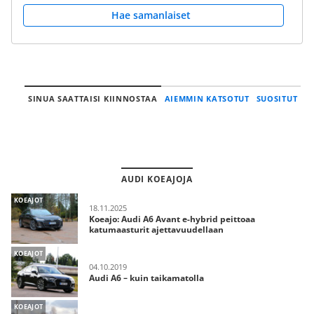
Hae samanlaiset
SINUA SAATTAISI KIINNOSTAA
AIEMMIN KATSOTUT
SUOSITUT
AUDI KOEAJOJA
KOEAJOT
18.11.2025
Koeajo: Audi A6 Avant e-hybrid peittoaa
katumaasturit ajettavuudellaan
KOEAJOT
04.10.2019
Audi A6 – kuin taikamatolla
KOEAJOT