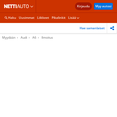
Kirjaudu
Myy autosi
Haku
Uusimmat
Liikkeet
Pikalinkit
Lisää
Hae samanlaiset
Myydään
Audi
A6
Ilmoitus