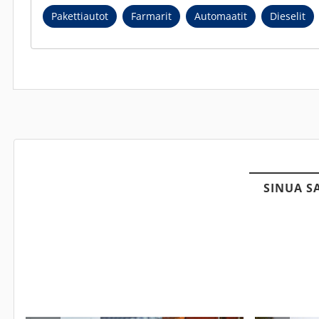
Pakettiautot
Farmarit
Automaatit
Dieselit
SINUA S