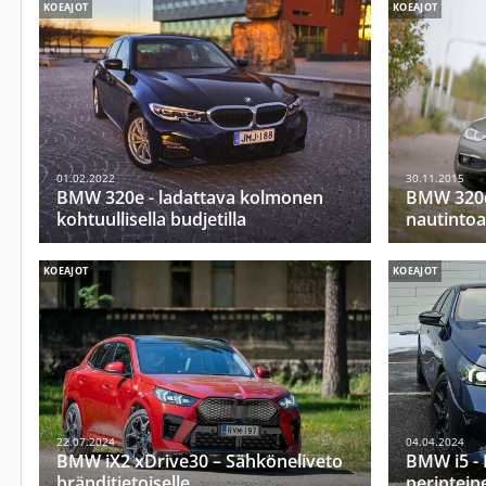
KOEAJOT
KOEAJOT
01.02.2022
30.11.2015
BMW 320e - ladattava kolmonen
BMW 320d 
kohtuullisella budjetilla
nautintoa
KOEAJOT
KOEAJOT
22.07.2024
04.04.2024
BMW iX2 xDrive30 – Sähköneliveto
BMW i5 - 
bränditietoiselle
perintein