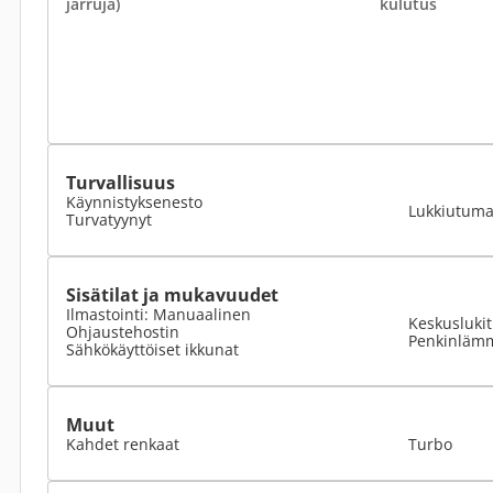
jarruja)
kulutus
Turvallisuus
Käynnistyksenesto
Lukkiutumat
Turvatyynyt
Sisätilat ja mukavuudet
Ilmastointi: Manuaalinen
Keskuslukit
Ohjaustehostin
Penkinlämm
Sähkökäyttöiset ikkunat
Muut
Kahdet renkaat
Turbo