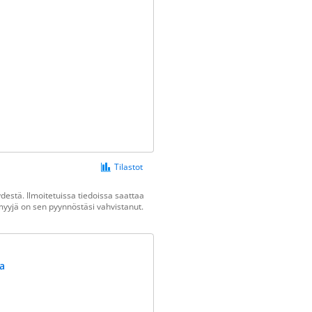
Tilastot
estä. Ilmoitetuissa tiedoissa saattaa
n myyjä on sen pyynnöstäsi vahvistanut.
a