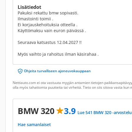
Lisätiedot
Pakuksi rekattu bmw sopivasti.
Ilmastointi toimii .
Ei korjauskehoituksia otteella .
Käyttömaksu vain euron päivässä .
Seuraava katsastus 12.04.2027 !!
Myös vaihto ja rahoitus ilman käsirahaa .
Ohjeita turvalliseen ajoneuvokauppaan
Nettiauto.com ei ota vastuuta myyjän antamien tietojen paikkansapitävyyd
olla myös tahattomia puutteita tai virheitä. Tieto on siis sitova vasta ku
BMW 320
3.9
Lue 541 BMW 320 -arvostelu
Hae samanlaiset