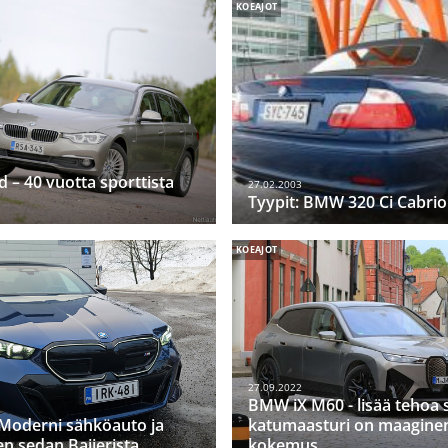
KOEAJOT
– 40 vuotta sporttista
27.02.2003
Tyypit: BMW 320 Ci Cabrio
KOEAJOT
27.09.2022
BMW iX M60 - lisää tehoa 
Moderni sähköauto ja
katumaasturi on maagine
en sedan Baijerista
kokemus