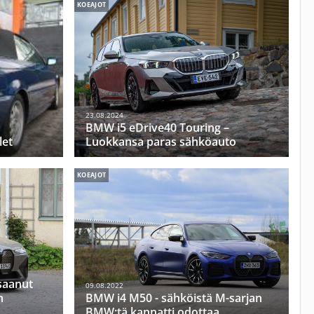
KOEAJOT
23.08.2024
BMW i5 eDrive40 Touring –
let
Luokkansa paras sähköauto
KOEAJOT
saanut
09.08.2022
n
BMW i4 M50 - sähköistä M-sarjan
BMW:tä kannatti odottaa