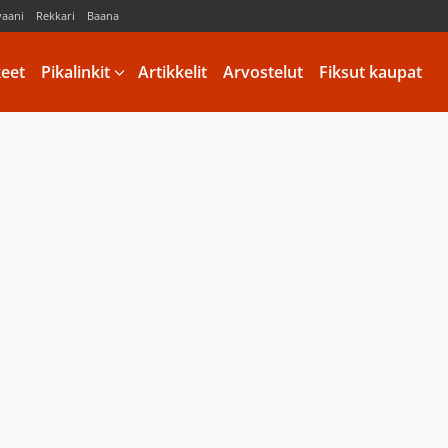
vaani
Rekkari
Baana
keet
Pikalinkit
Artikkelit
Arvostelut
Fiksut kaupat