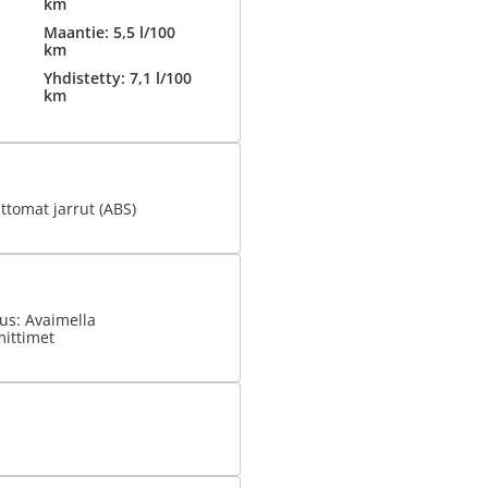
km
Maantie: 5,5 l/100
km
Yhdistetty: 7,1 l/100
km
tomat jarrut (ABS)
us: Avaimella
ittimet