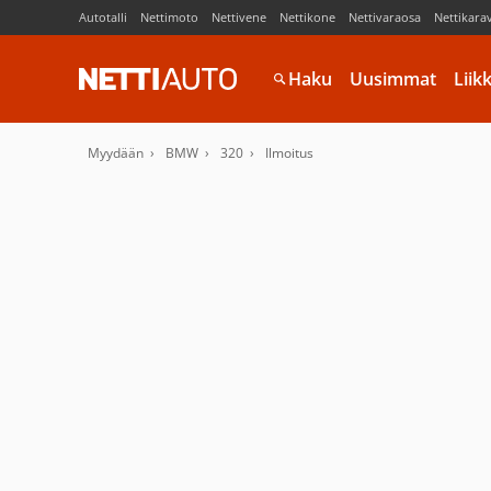
Autotalli
Nettimoto
Nettivene
Nettikone
Nettivaraosa
Nettikara
Haku
Uusimmat
Liik
Myydään
BMW
320
Ilmoitus