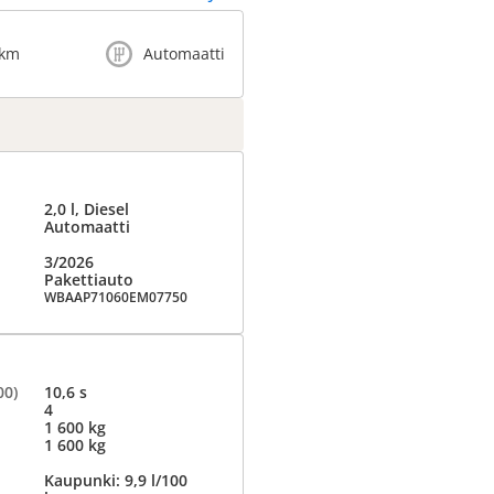
 km
Automaatti
2,0 l, Diesel
Automaatti
3/2026
Pakettiauto
WBAAP71060EM07750
00)
10,6 s
4
1 600 kg
1 600 kg
Kaupunki: 9,9 l/100