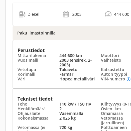
Diesel
2003
444 600
Paku ilmastoinnilla
Perustiedot
Mittarilukema
444 600 km
Moottori
Vuosimalli
2003 (ensirek. 2-
Vaihteisto
2003)
Vetotapa
Takaveto
Katsastettu
Korimalli
Farmari
Auton tyyppi
Väri
Hopea metalliväri
VIN-numero
Tekniset tiedot
Teho
110 kW / 150 Hv
Kiihtyvyys (0-1
Henkilömäärä
2
Ovien lkm
Ohjauslaite
Vasemmalla
Omamassa
Kokonaismassa
2 025 kg
Vetomassa
(jarrullinen)
Vetomassa (ei
720 kg
Polttoaineen