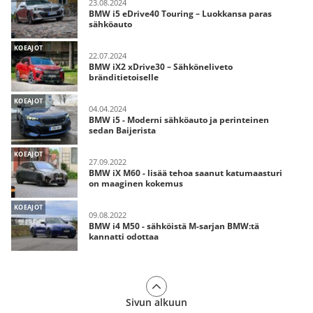
23.08.2024
BMW i5 eDrive40 Touring – Luokkansa paras
sähköauto
KOEAJOT
22.07.2024
BMW iX2 xDrive30 – Sähköneliveto
bränditietoiselle
KOEAJOT
04.04.2024
BMW i5 - Moderni sähköauto ja perinteinen
sedan Baijerista
KOEAJOT
27.09.2022
BMW iX M60 - lisää tehoa saanut katumaasturi
on maaginen kokemus
KOEAJOT
09.08.2022
BMW i4 M50 - sähköistä M-sarjan BMW:tä
kannatti odottaa
Sivun alkuun