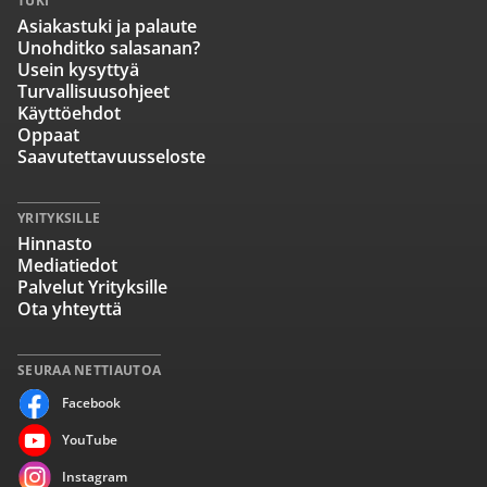
TUKI
Asiakastuki ja palaute
Unohditko salasanan?
Usein kysyttyä
Turvallisuusohjeet
Käyttöehdot
Oppaat
Saavutettavuusseloste
YRITYKSILLE
Hinnasto
Mediatiedot
Palvelut Yrityksille
Ota yhteyttä
SEURAA NETTIAUTOA
Facebook
YouTube
Instagram