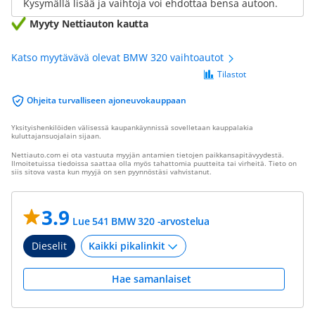
Kysymällä lisää ja vaihtoja voi ehdottaa bensa autoon.
Myyty Nettiauton kautta
Katso myytävävä olevat BMW 320 vaihtoautot
Tilastot
Ohjeita turvalliseen ajoneuvokauppaan
Yksityishenkilöiden välisessä kaupankäynnissä sovelletaan kauppalakia
kuluttajansuojalain sijaan.
Nettiauto.com ei ota vastuuta myyjän antamien tietojen paikkansapitävyydestä.
Ilmoitetuissa tiedoissa saattaa olla myös tahattomia puutteita tai virheitä. Tieto on
siis sitova vasta kun myyjä on sen pyynnöstäsi vahvistanut.
3.9
Lue 541 BMW 320 -arvostelua
Dieselit
Hae samanlaiset