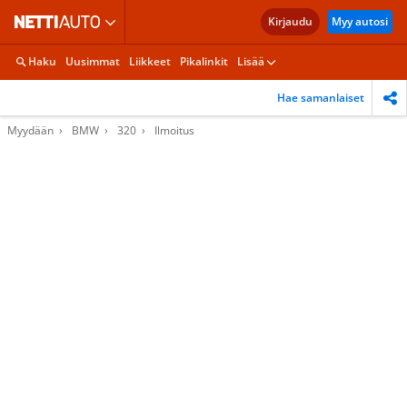
Kirjaudu
Myy autosi
Haku
Uusimmat
Liikkeet
Pikalinkit
Lisää
Hae samanlaiset
Myydään
BMW
320
Ilmoitus