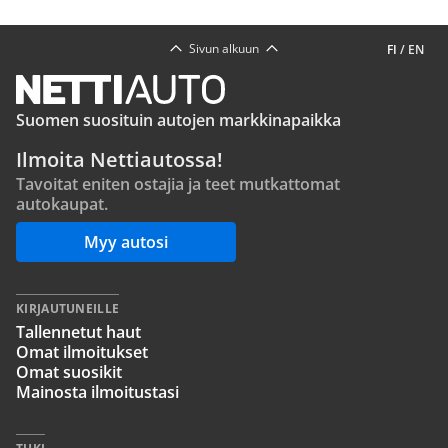
Sivun alkuun
FI
/
EN
Suomen suosituin autojen markkinapaikka
Ilmoita Nettiautossa!
Tavoitat eniten ostajia ja teet mutkattomat
autokaupat.
Myy autosi
KIRJAUTUNEILLE
Tallennetut haut
Omat ilmoitukset
Omat suosikit
Mainosta ilmoitustasi