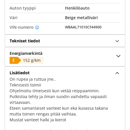
Auton tyyppi
Henkilöauto
Väri
Beige metalliväri
VIN-numero
WBAAL71010CF44900
Tekniset tiedot
Energiamerkintä
E
152 g/km
Lisätiedot
On rupea ja ruttua jne..
Teknisesti toimii
Ohjelmoitu ilmeisesti kun vetää reippaammin.
Putkistoa tehty ja ilman suodin vaihdettu vapaasti
virtaavaan.
Eteen samanlaiset vanteet kun eka kuvassa takana
mutta toinen rengas pitää vaihtaa.
Mustat vanteet halki ja kierot