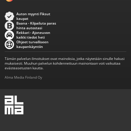
Auton myynti Fiksut
kaupat
Baana - Kilpailuta paras
hinta autostasi
Rekkari - Ajoneuvon
kaikki tiedot heti
Ohjeet turvalliseen
kaupankäyntiin
Tämän palvelun ilmoitukset ovat mainoksia, jotka näytetään sinulle hakusi
mukaisesti. Muuhun palvelun kohdennettuun mainontaan voit vaikuttaa
evästeasetusten kautta.
Alma Media Finland Oy