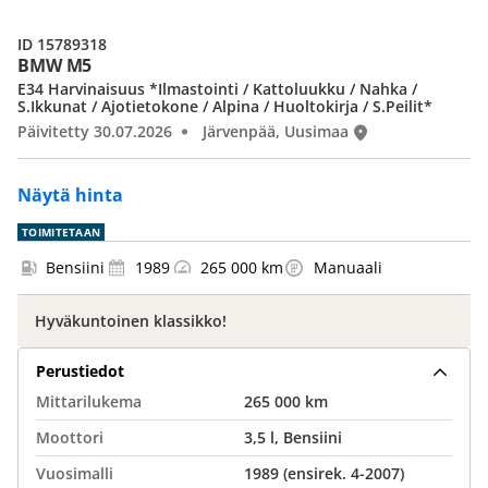
ID 15789318
BMW M5
E34 Harvinaisuus *Ilmastointi / Kattoluukku / Nahka /
S.Ikkunat / Ajotietokone / Alpina / Huoltokirja / S.Peilit*
Päivitetty 30.07.2026
Järvenpää, Uusimaa
Näytä hinta
TOIMITETAAN
Bensiini
1989
265 000 km
Manuaali
Hyväkuntoinen klassikko!
Perustiedot
Mittarilukema
265 000 km
Moottori
3,5 l, Bensiini
Vuosimalli
1989 (ensirek. 4-2007)