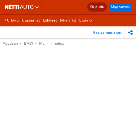
Kirjaudu
Myy autosi
Haku
Uusimmat
Liikkeet
Pikalinkit
Lisää
Hae samanlaiset
Myydään
BMW
M5
Ilmoitus