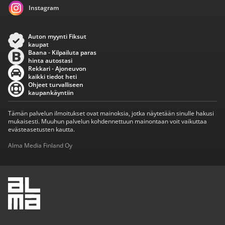
Instagram
Auton myynti Fiksut
kaupat
Baana - Kilpailuta paras
hinta autostasi
Rekkari - Ajoneuvon
kaikki tiedot heti
Ohjeet turvalliseen
kaupankäyntiin
Tämän palvelun ilmoitukset ovat mainoksia, jotka näytetään sinulle hakusi
mukaisesti. Muuhun palvelun kohdennettuun mainontaan voit vaikuttaa
evästeasetusten kautta.
Alma Media Finland Oy