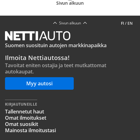
Sivun alkuun
Sivun alkuun
FI
/
EN
Suomen suosituin autojen markkinapaikka
Ilmoita Nettiautossa!
Tavoitat eniten ostajia ja teet mutkattomat
autokaupat.
Myy autosi
KIRJAUTUNEILLE
Tallennetut haut
Omat ilmoitukset
Omat suosikit
Mainosta ilmoitustasi