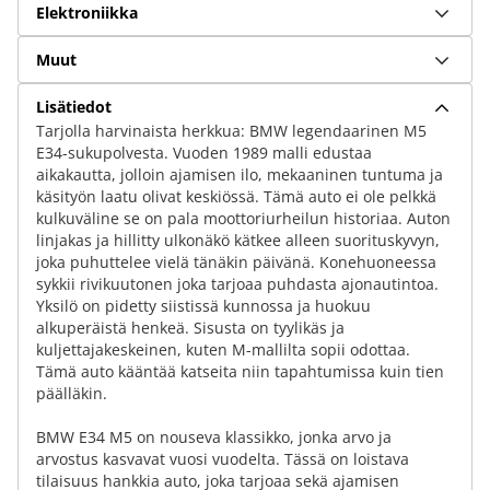
Elektroniikka
Muut
Lisätiedot
Tarjolla harvinaista herkkua: BMW legendaarinen M5
E34-sukupolvesta. Vuoden 1989 malli edustaa
aikakautta, jolloin ajamisen ilo, mekaaninen tuntuma ja
käsityön laatu olivat keskiössä. Tämä auto ei ole pelkkä
kulkuväline se on pala moottoriurheilun historiaa. Auton
linjakas ja hillitty ulkonäkö kätkee alleen suorituskyvyn,
joka puhuttelee vielä tänäkin päivänä. Konehuoneessa
sykkii rivikuutonen joka tarjoaa puhdasta ajonautintoa.
Yksilö on pidetty siistissä kunnossa ja huokuu
alkuperäistä henkeä. Sisusta on tyylikäs ja
kuljettajakeskeinen, kuten M-mallilta sopii odottaa.
Tämä auto kääntää katseita niin tapahtumissa kuin tien
päälläkin.
BMW E34 M5 on nouseva klassikko, jonka arvo ja
arvostus kasvavat vuosi vuodelta. Tässä on loistava
tilaisuus hankkia auto, joka tarjoaa sekä ajamisen