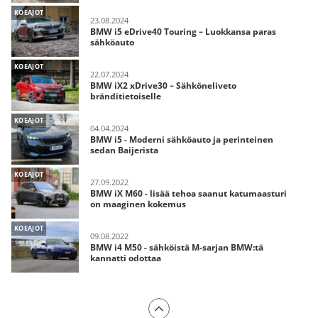
KOEAJOT
23.08.2024
BMW i5 eDrive40 Touring – Luokkansa paras
sähköauto
KOEAJOT
22.07.2024
BMW iX2 xDrive30 – Sähköneliveto
bränditietoiselle
KOEAJOT
04.04.2024
BMW i5 - Moderni sähköauto ja perinteinen
sedan Baijerista
KOEAJOT
27.09.2022
BMW iX M60 - lisää tehoa saanut katumaasturi
on maaginen kokemus
KOEAJOT
09.08.2022
BMW i4 M50 - sähköistä M-sarjan BMW:tä
kannatti odottaa