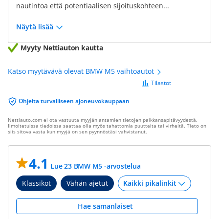
nautintoa että potentiaalisen sijoituskohteen...
Näytä lisää
Myyty Nettiauton kautta
Katso myytävävä olevat BMW M5 vaihtoautot
Tilastot
Ohjeita turvalliseen ajoneuvokauppaan
Nettiauto.com ei ota vastuuta myyjän antamien tietojen paikkansapitävyydestä.
Ilmoitetuissa tiedoissa saattaa olla myös tahattomia puutteita tai virheitä. Tieto on
siis sitova vasta kun myyjä on sen pyynnöstäsi vahvistanut.
4.1
Lue 23 BMW M5 -arvostelua
Klassikot
Vähän ajetut
Hae samanlaiset