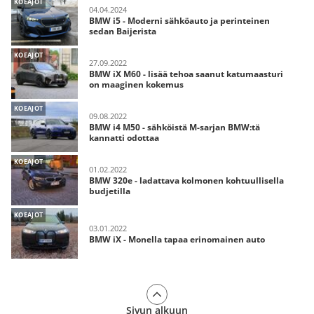
KOEAJOT
04.04.2024
BMW i5 - Moderni sähköauto ja perinteinen
sedan Baijerista
KOEAJOT
27.09.2022
BMW iX M60 - lisää tehoa saanut katumaasturi
on maaginen kokemus
KOEAJOT
09.08.2022
BMW i4 M50 - sähköistä M-sarjan BMW:tä
kannatti odottaa
KOEAJOT
01.02.2022
BMW 320e - ladattava kolmonen kohtuullisella
budjetilla
KOEAJOT
03.01.2022
BMW iX - Monella tapaa erinomainen auto
Sivun alkuun