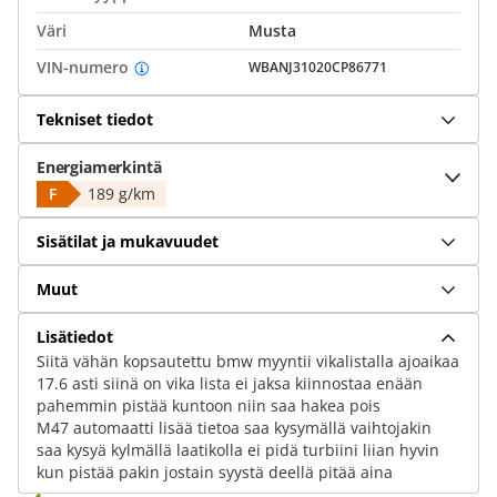
Väri
Musta
VIN-numero
WBANJ31020CP86771
Tekniset tiedot
Energiamerkintä
F
189 g/km
Sisätilat ja mukavuudet
Muut
Lisätiedot
Siitä vähän kopsautettu bmw myyntii vikalistalla ajoaikaa
17.6 asti siinä on vika lista ei jaksa kiinnostaa enään
pahemmin pistää kuntoon niin saa hakea pois
M47 automaatti lisää tietoa saa kysymällä vaihtojakin
saa kysyä kylmällä laatikolla ei pidä turbiini liian hyvin
kun pistää pakin jostain syystä deellä pitää aina