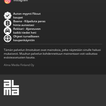
Instagram
Auton myynti Fiksut
kaupat
Baana - Kilpailuta paras
hinta autostasi
Rekkari - Ajoneuvon
kaikki tiedot heti
Ohjeet turvalliseen
kaupankäyntiin
Tämän palvelun ilmoitukset ovat mainoksia, jotka näytetään sinulle hakusi
mukaisesti. Muuhun palvelun kohdennettuun mainontaan voit vaikuttaa
evästeasetusten kautta.
Alma Media Finland Oy