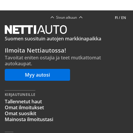
Sivun alkuun
FI
/
EN
Suomen suosituin autojen markkinapaikka
Ilmoita Nettiautossa!
Tavoitat eniten ostajia ja teet mutkattomat
autokaupat.
Myy autosi
KIRJAUTUNEILLE
Tallennetut haut
Omat ilmoitukset
Omat suosikit
Mainosta ilmoitustasi