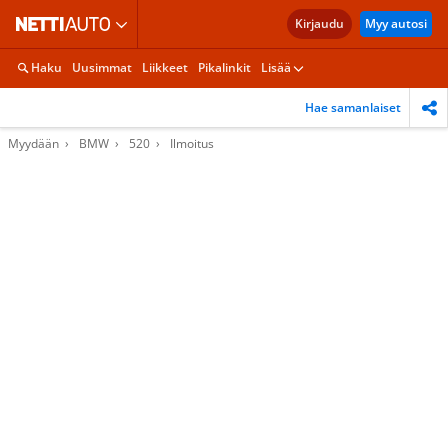
Kirjaudu
Myy autosi
Haku
Uusimmat
Liikkeet
Pikalinkit
Lisää
Hae samanlaiset
Myydään
BMW
520
Ilmoitus