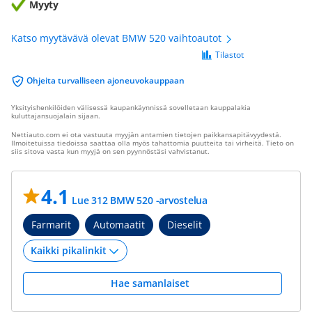
Myyty
Katso myytävävä olevat BMW 520 vaihtoautot
Tilastot
Ohjeita turvalliseen ajoneuvokauppaan
Yksityishenkilöiden välisessä kaupankäynnissä sovelletaan kauppalakia
kuluttajansuojalain sijaan.
Nettiauto.com ei ota vastuuta myyjän antamien tietojen paikkansapitävyydestä.
Ilmoitetuissa tiedoissa saattaa olla myös tahattomia puutteita tai virheitä. Tieto on
siis sitova vasta kun myyjä on sen pyynnöstäsi vahvistanut.
4.1
Lue 312 BMW 520 -arvostelua
Farmarit
Automaatit
Dieselit
Hae samanlaiset