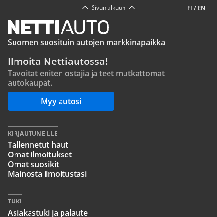
Sivun alkuun
FI
/
EN
Suomen suosituin autojen markkinapaikka
Ilmoita Nettiautossa!
Tavoitat eniten ostajia ja teet mutkattomat
autokaupat.
Myy autosi
KIRJAUTUNEILLE
Tallennetut haut
Omat ilmoitukset
Omat suosikit
Mainosta ilmoitustasi
TUKI
Asiakastuki ja palaute