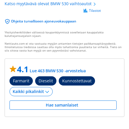
Katso myytävävä olevat BMW 530 vaihtoautot
Tilastot
Ohjeita turvalliseen ajoneuvokauppaan
Yksityishenkilöiden välisessä kaupankäynnissä sovelletaan kauppalakia
kuluttajansuojalain sijaan.
Nettiauto.com ei ota vastuuta myyjän antamien tietojen paikkansapitävyydestä.
Ilmoitetuissa tiedoissa saattaa olla myös tahattomia puutteita tai virheitä. Tieto on
siis sitova vasta kun myyjä on sen pyynnöstäsi vahvistanut.
4.1
Lue 463 BMW 530 -arvostelua
Farmarit
Dieselit
Kunnostettavat
Hae samanlaiset