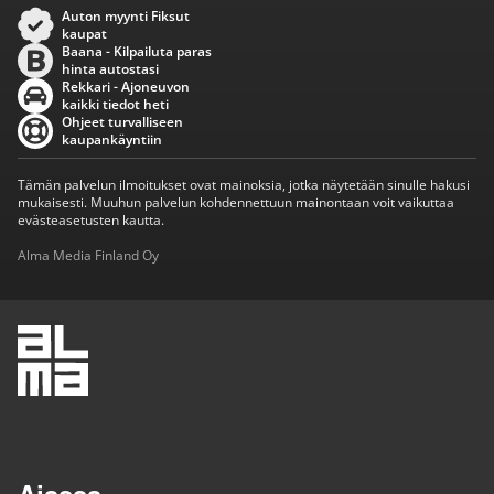
Auton myynti Fiksut
kaupat
Baana - Kilpailuta paras
hinta autostasi
Rekkari - Ajoneuvon
kaikki tiedot heti
Ohjeet turvalliseen
kaupankäyntiin
Tämän palvelun ilmoitukset ovat mainoksia, jotka näytetään sinulle hakusi
mukaisesti. Muuhun palvelun kohdennettuun mainontaan voit vaikuttaa
evästeasetusten kautta.
Alma Media Finland Oy