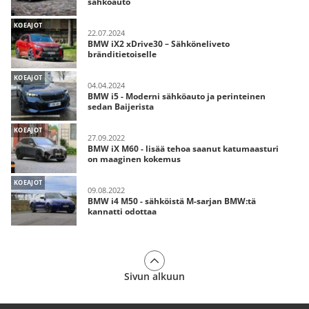
sähköauto
KOEAJOT
22.07.2024
BMW iX2 xDrive30 – Sähköneliveto
bränditietoiselle
KOEAJOT
04.04.2024
BMW i5 - Moderni sähköauto ja perinteinen
sedan Baijerista
KOEAJOT
27.09.2022
BMW iX M60 - lisää tehoa saanut katumaasturi
on maaginen kokemus
KOEAJOT
09.08.2022
BMW i4 M50 - sähköistä M-sarjan BMW:tä
kannatti odottaa
Sivun alkuun