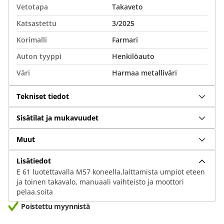
Vetotapa
Takaveto
Katsastettu
3/2025
Korimalli
Farmari
Auton tyyppi
Henkilöauto
Väri
Harmaa metalliväri
Tekniset tiedot
Sisätilat ja mukavuudet
Muut
Lisätiedot
E 61 luotettavalla M57 koneella,laittamista umpiot eteen
ja toinen takavalo, manuaali vaihteisto ja moottori
pelaa.soita
Poistettu myynnistä