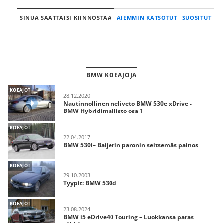
SINUA SAATTAISI KIINNOSTAA
AIEMMIN KATSOTUT
SUOSITUT
BMW KOEAJOJA
KOEAJOT
28.12.2020
Nautinnollinen neliveto BMW 530e xDrive -
BMW Hybridimallisto osa 1
KOEAJOT
22.04.2017
BMW 530i– Baijerin paronin seitsemäs painos
KOEAJOT
29.10.2003
Tyypit: BMW 530d
KOEAJOT
23.08.2024
BMW i5 eDrive40 Touring – Luokkansa paras