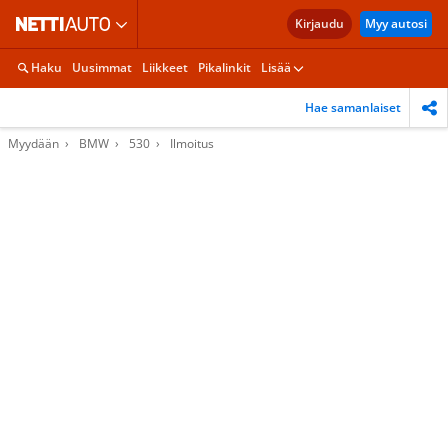
Kirjaudu
Myy autosi
Haku
Uusimmat
Liikkeet
Pikalinkit
Lisää
Hae samanlaiset
Myydään
BMW
530
Ilmoitus