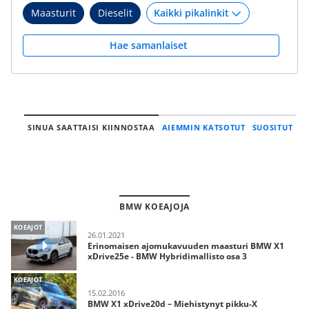
Maasturit
Dieselit
Hae samanlaiset
SINUA SAATTAISI KIINNOSTAA
AIEMMIN KATSOTUT
SUOSITUT
BMW KOEAJOJA
KOEAJOT
26.01.2021
Erinomaisen ajomukavuuden maasturi BMW X1
xDrive25e - BMW Hybridimallisto osa 3
KOEAJOT
15.02.2016
BMW X1 xDrive20d – Miehistynyt pikku-X