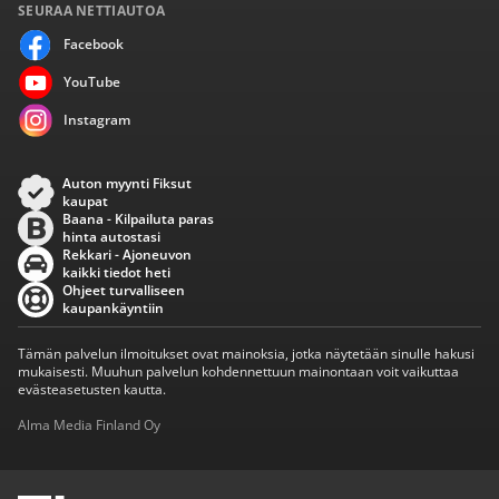
SEURAA NETTIAUTOA
Facebook
YouTube
Instagram
Auton myynti Fiksut
kaupat
Baana - Kilpailuta paras
hinta autostasi
Rekkari - Ajoneuvon
kaikki tiedot heti
Ohjeet turvalliseen
kaupankäyntiin
Tämän palvelun ilmoitukset ovat mainoksia, jotka näytetään sinulle hakusi
mukaisesti. Muuhun palvelun kohdennettuun mainontaan voit vaikuttaa
evästeasetusten kautta.
Alma Media Finland Oy