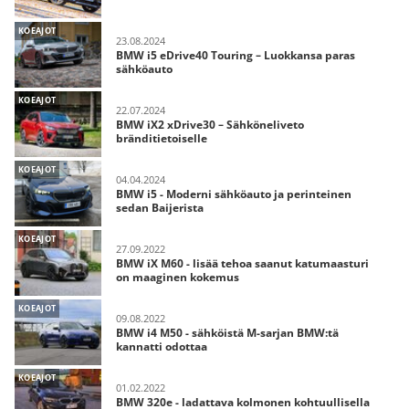
KOEAJOT
23.08.2024
BMW i5 eDrive40 Touring – Luokkansa paras
sähköauto
KOEAJOT
22.07.2024
BMW iX2 xDrive30 – Sähköneliveto
bränditietoiselle
KOEAJOT
04.04.2024
BMW i5 - Moderni sähköauto ja perinteinen
sedan Baijerista
KOEAJOT
27.09.2022
BMW iX M60 - lisää tehoa saanut katumaasturi
on maaginen kokemus
KOEAJOT
09.08.2022
BMW i4 M50 - sähköistä M-sarjan BMW:tä
kannatti odottaa
KOEAJOT
01.02.2022
BMW 320e - ladattava kolmonen kohtuullisella