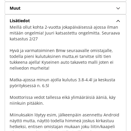
Muut
Lisätiedot
Meillä ollut kohta 2-vuotta jokapäiväisessä ajossa ilman
mitään ongelmia! Juuri katsastettu ongelmitta. Seuraava
katsastus 2/27
Hyvä ja varmatoiminen Bmw seuraavalle omistajalle,
todella pieni kulutuksinen mutta,ei tarvitse silti tien
tukkeena ajella! Kyseinen auto takaveto malli joten ei
nelivedon murheita!
Matka-ajossa minun ajolla kulutus 3.8-4.4l ja keskusta
pyörityksessä n. 6.5l
Moottorissa vedot tallessa eikä ylimääräisiä ääniä, käy
niinkuin pitääkin.
Miinuksakin löytyy esim, jälkeenpäin asennettu Android
näyttö mutta, näyttö todella himmeä joskus kirkastuu
hetkeksi, entisen omistajan mukaan joku liitin/kaapeli