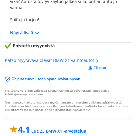
vika? Autosta löytyy käytön jälkeä sillä, onhan auto jo
vanha.
Soita ja tarjoa!
Näytä lisää
Poistettu myynnistä
Katso myytävävä olevat BMW X1 vaihtoautot
Tilastot
Ohjeita turvalliseen ajoneuvokauppaan
Yksityishenkilöiden välisessä kaupankäynnissä sovelletaan kauppalakia
kuluttajansuojalain sijaan.
Nettiauto.com ei ota vastuuta myyjän antamien tietojen paikkansapitävyydestä.
Ilmoitetuissa tiedoissa saattaa olla myös tahattomia puutteita tai virheitä. Tieto on
siis sitova vasta kun myyjä on sen pyynnöstäsi vahvistanut.
4.1
Lue 23 BMW X1 -arvostelua