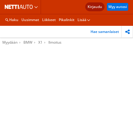
Kirjaudu
Myy autosi
Haku
Uusimmat
Liikkeet
Pikalinkit
Lisää
Hae samanlaiset
Myydään
BMW
X1
Ilmoitus