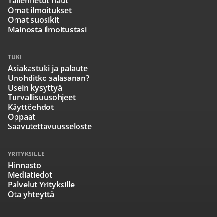
Tallennetut haut
Omat ilmoitukset
Omat suosikit
Mainosta ilmoitustasi
TUKI
Asiakastuki ja palaute
Unohditko salasanan?
Usein kysyttyä
Turvallisuusohjeet
Käyttöehdot
Oppaat
Saavutettavuusseloste
YRITYKSILLE
Hinnasto
Mediatiedot
Palvelut Yrityksille
Ota yhteyttä