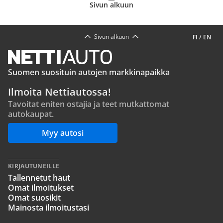
Sivun alkuun
Sivun alkuun
FI
/
EN
Suomen suosituin autojen markkinapaikka
Ilmoita Nettiautossa!
Tavoitat eniten ostajia ja teet mutkattomat
autokaupat.
Myy autosi
KIRJAUTUNEILLE
Tallennetut haut
Omat ilmoitukset
Omat suosikit
Mainosta ilmoitustasi