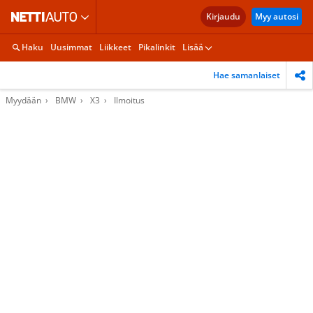
Kirjaudu
Myy autosi
Haku
Uusimmat
Liikkeet
Pikalinkit
Lisää
Hae samanlaiset
Myydään
BMW
X3
Ilmoitus