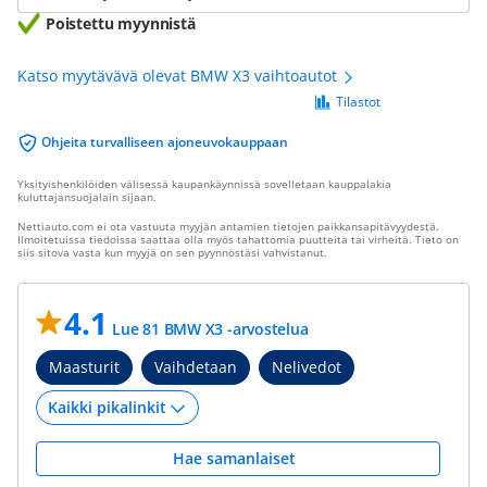
Poistettu myynnistä
Katso myytävävä olevat BMW X3 vaihtoautot
Tilastot
Ohjeita turvalliseen ajoneuvokauppaan
Yksityishenkilöiden välisessä kaupankäynnissä sovelletaan kauppalakia
kuluttajansuojalain sijaan.
Nettiauto.com ei ota vastuuta myyjän antamien tietojen paikkansapitävyydestä.
Ilmoitetuissa tiedoissa saattaa olla myös tahattomia puutteita tai virheitä. Tieto on
siis sitova vasta kun myyjä on sen pyynnöstäsi vahvistanut.
4.1
Lue 81 BMW X3 -arvostelua
Maasturit
Vaihdetaan
Nelivedot
Hae samanlaiset