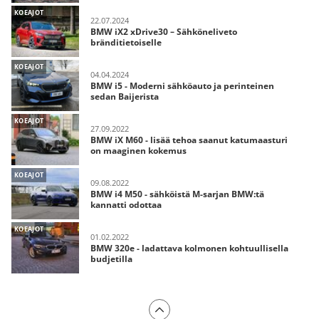
KOEAJOT
22.07.2024
BMW iX2 xDrive30 – Sähköneliveto
bränditietoiselle
KOEAJOT
04.04.2024
BMW i5 - Moderni sähköauto ja perinteinen
sedan Baijerista
KOEAJOT
27.09.2022
BMW iX M60 - lisää tehoa saanut katumaasturi
on maaginen kokemus
KOEAJOT
09.08.2022
BMW i4 M50 - sähköistä M-sarjan BMW:tä
kannatti odottaa
KOEAJOT
01.02.2022
BMW 320e - ladattava kolmonen kohtuullisella
budjetilla