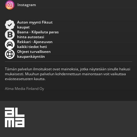
Instagram
Auton myynti Fiksut
kaupat
Baana - Kilpailuta paras
hinta autostasi
Rekkari - Ajoneuvon
kaikki tiedot heti
Ohjeet turvalliseen
kaupankäyntiin
Tämän palvelun ilmoitukset ovat mainoksia, jotka näytetään sinulle hakusi
mukaisesti. Muuhun palvelun kohdennettuun mainontaan voit vaikuttaa
evästeasetusten kautta.
Alma Media Finland Oy