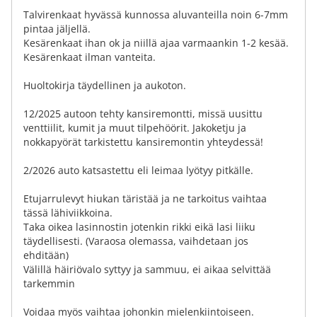
Talvirenkaat hyvässä kunnossa aluvanteilla noin 6-7mm
pintaa jäljellä.
Kesärenkaat ihan ok ja niillä ajaa varmaankin 1-2 kesää.
Kesärenkaat ilman vanteita.
Huoltokirja täydellinen ja aukoton.
12/2025 autoon tehty kansiremontti, missä uusittu
venttiilit, kumit ja muut tilpehöörit. Jakoketju ja
nokkapyörät tarkistettu kansiremontin yhteydessä!
2/2026 auto katsastettu eli leimaa lyötyy pitkälle.
Etujarrulevyt hiukan täristää ja ne tarkoitus vaihtaa
tässä lähiviikkoina.
Taka oikea lasinnostin jotenkin rikki eikä lasi liiku
täydellisesti. (Varaosa olemassa, vaihdetaan jos
ehditään)
Välillä häiriövalo syttyy ja sammuu, ei aikaa selvittää
tarkemmin
Voidaa myös vaihtaa johonkin mielenkiintoiseen.