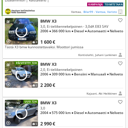
Lisälämmitin | Kaistavahti |
KAMPANJA
TOIMITETAAN
Vantaa,
Bilar99 - Vantaa, Varisto
BMW X3
3,0, Ei tieliikennekelpoinen - 3,0dA E83 SAV
2006
● 366 000 km
● Diesel
● Automaatti
● Neliveto
1 600 €
4
Tästä X3 bmw kunnostettavaksi. Moottori jumissa
Kontiolahti, Juhani Lankinen
PÄIVITETTY 72H
BMW X3
2,0, Ei tieliikennekelpoinen
2006
● 309 000 km
● Bensiini
● Manuaali
● Neliveto
2 200 €
6
Kajaani, Aki Heikkinen
UUSI 72H
BMW X3
3,0
2004
● 575 000 km
● Diesel
● Automaatti
● Neliveto
2 990 €
6