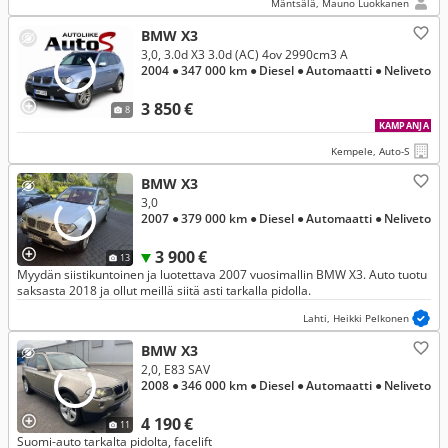
Mäntsälä, Mauno Luokkanen
BMW X3
3,0, 3.0d X3 3.0d (AC) 4ov 2990cm3 A
2004
● 347 000 km
● Diesel
● Automaatti
● Neliveto
3 850 €
8
KAMPANJA
Kempele, Auto-S
BMW X3
3,0
2007
● 379 000 km
● Diesel
● Automaatti
● Neliveto
3 900 €
13
Myydän siistikuntoinen ja luotettava 2007 vuosimallin BMW X3. Auto tuotu
saksasta 2018 ja ollut meillä siitä asti tarkalla pidolla.
Lahti, Heikki Pelkonen
BMW X3
2,0, E83 SAV
2008
● 346 000 km
● Diesel
● Automaatti
● Neliveto
4 190 €
11
Suomi-auto tarkalta pidolta, facelift