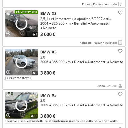
Porvoo, Porvoon Autotalo
PÄIVITETTY 72H
BMW X3
2,5, Juuri katsastettu ja ajoaikaa 6/2027 asti...
2004
● 326 800 km
● Bensiini
● Automaatti
● Neliveto
3 600 €
9
Kempele, Paiturin Autotalo
BMW X3
3,0
2006
● 385 000 km
● Diesel
● Automaatti
● Neliveto
3 800 €
9
Juuri katsastettu!
Espoo, Ert Ulle
BMW X3
2,0
2009
● 385 000 km
● Diesel
● Automaatti
● Neliveto
3 800 €
15
Toukokuussa katsastettu siistikuntoinen 4-veto vaaleilla nahkapenkeillä