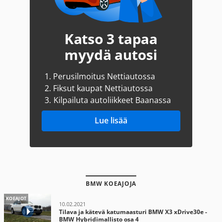
Katso 3 tapaa
myydä autosi
1.
Perusilmoitus Nettiautossa
2.
Fiksut kaupat Nettiautossa
3.
Kilpailuta autoliikkeet Baanassa
Lue lisää
BMW KOEAJOJA
KOEAJOT
10.02.2021
Tilava ja kätevä katumaasturi BMW X3 xDrive30e -
BMW Hybridimallisto osa 4