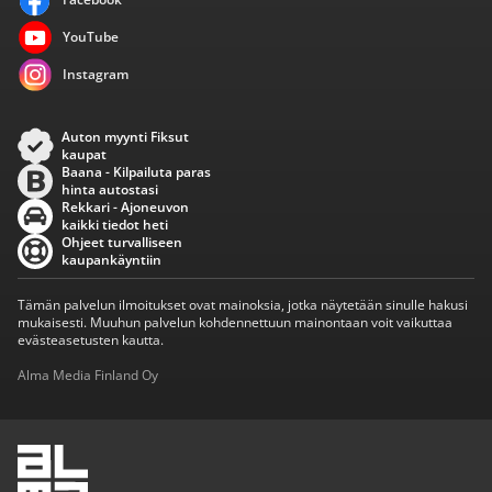
YouTube
Instagram
Auton myynti Fiksut
kaupat
Baana - Kilpailuta paras
hinta autostasi
Rekkari - Ajoneuvon
kaikki tiedot heti
Ohjeet turvalliseen
kaupankäyntiin
Tämän palvelun ilmoitukset ovat mainoksia, jotka näytetään sinulle hakusi
mukaisesti. Muuhun palvelun kohdennettuun mainontaan voit vaikuttaa
evästeasetusten kautta.
Alma Media Finland Oy