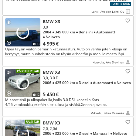
ilman käsirahaa!
TOIMITETAAN
Lahti, Aveden Lahti Oy
BMW X3
3,0
2004
● 349 000 km
● Bensiini
● Automaatti
● Neliveto
4 995 €
13
Upea täysin viaton bemarin katumaasturi. Auto on vanha joten kilsoja on
kertynyt, mutta huoltohistoria on täysin virheetön ja meni leimasta läpi
ilman huomautuksia.
Kouvola, Aku Sievinen
PÄIVITETTY 24H
BMW X3
3,0, 3.0 D
2006
● 425 000 km
● Diesel
● Automaatti
● Neliveto
5 450 €
12
M-sport sisä ja ulkopaketilla,Isolla 3.0 DSL koneella Kats
4/26,vetokoukku,erittäin siisti ulkoa ja sisältä.Xenon ajovalot.
Mikkeli, Pekka Vesanka
UUSI 72H
BMW X3
2,0, 2,0d
2006
● 323 000 km
● Diesel
● Manuaali
● Neliveto