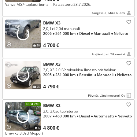
Vahva M57-tuplaturbomalli. Katsastettu 23.7.2026.
Kangasala, Mika Niemi
BMW X3
2,0, Lci 2,0d manuaali
2006
● 261 000 km
● Diesel
● Manuaali
● Neliveto
4 700 €
10
Alajärvi, Jari Tikkamäki
BMW X3
2,0, X3 2.0I Vetokoukku/ Ilmastointi/ Vakkari
2005
● 281 000 km
● Bensiini
● Manuaali
● Neliveto
4 790 €
25
Pöytyä, Länsimoottori Oy
UUSI 72H
BMW X3
3,0, 3.0sd tuplaturbo
2007
● 460 000 km
● Diesel
● Automaatti
● Neliveto
4 800 €
6
Bmw x3 3.0sd M-sport