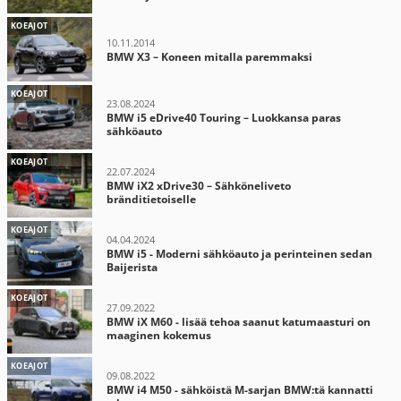
KOEAJOT
10.11.2014
BMW X3 – Koneen mitalla paremmaksi
KOEAJOT
23.08.2024
BMW i5 eDrive40 Touring – Luokkansa paras
sähköauto
KOEAJOT
22.07.2024
BMW iX2 xDrive30 – Sähköneliveto
bränditietoiselle
KOEAJOT
04.04.2024
BMW i5 - Moderni sähköauto ja perinteinen sedan
Baijerista
KOEAJOT
27.09.2022
BMW iX M60 - lisää tehoa saanut katumaasturi on
maaginen kokemus
KOEAJOT
09.08.2022
BMW i4 M50 - sähköistä M-sarjan BMW:tä kannatti