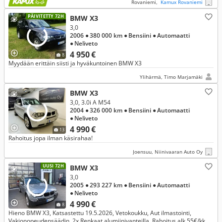
Rovaniemi,
Kamux Rovaniemi
PÄIVITETTY 72H
BMW X3
3,0
2006
● 380 000 km
● Bensiini
● Automaatti
● Neliveto
4 950 €
8
Myydään erittäin siisti ja hyväkuntoinen BMW X3
Ylihärmä, Timo Marjamäki
BMW X3
3,0, 3.0i A M54
2004
● 326 000 km
● Bensiini
● Automaatti
● Neliveto
4 990 €
13
Rahoitus jopa ilman käsirahaa!
Joensuu, Niinivaaran Auto Oy
UUSI 72H
BMW X3
3,0
2005
● 293 227 km
● Bensiini
● Automaatti
● Neliveto
4 990 €
8
Hieno BMW X3, Katsastettu 19.5.2026, Vetokoukku, Aut ilmastointi,
Vakionopeudensäädin, 2x Renkaat alumiinivanteilla, Rahoitus alk 55€/kk