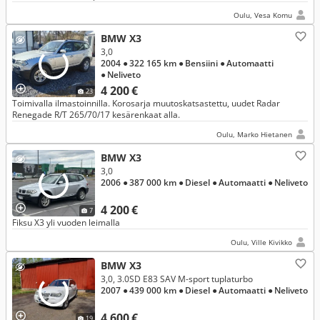
Oulu, Vesa Komu
BMW X3
3,0
2004
● 322 165 km
● Bensiini
● Automaatti
● Neliveto
4 200 €
23
Toimivalla ilmastoinnilla. Korosarja muutoskatsastettu, uudet Radar
Renegade R/T 265/70/17 kesärenkaat alla.
Oulu, Marko Hietanen
BMW X3
3,0
2006
● 387 000 km
● Diesel
● Automaatti
● Neliveto
4 200 €
7
Fiksu X3 yli vuoden leimalla
Oulu, Ville Kivikko
BMW X3
3,0, 3.0SD E83 SAV M-sport tuplaturbo
2007
● 439 000 km
● Diesel
● Automaatti
● Neliveto
4 600 €
19