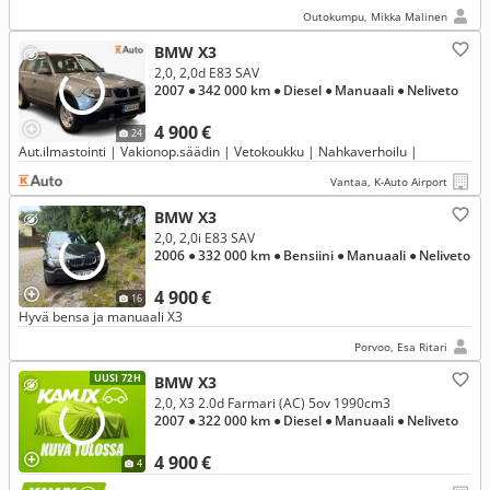
Outokumpu, Mikka Malinen
BMW X3
2,0, 2,0d E83 SAV
2007
● 342 000 km
● Diesel
● Manuaali
● Neliveto
4 900 €
24
Aut.ilmastointi | Vakionop.säädin | Vetokoukku | Nahkaverhoilu |
Vantaa, K-Auto Airport
BMW X3
2,0, 2,0i E83 SAV
2006
● 332 000 km
● Bensiini
● Manuaali
● Neliveto
4 900 €
16
Hyvä bensa ja manuaali X3
Porvoo, Esa Ritari
UUSI 72H
BMW X3
2,0, X3 2.0d Farmari (AC) 5ov 1990cm3
2007
● 322 000 km
● Diesel
● Manuaali
● Neliveto
4 900 €
4