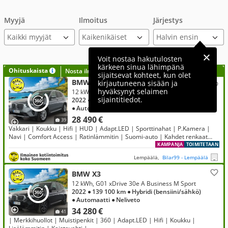
Myyjä
Ilmoitus
Järjestys
Kaikki myyjät
Voit nostaa hakutulosten
kärkeen sinua lähimpänä
Ohituskaista
Nosta ilmoituksesi tähän?
sijaitsevat kohteet, kun olet
BMW X3
kirjautuneena sisään ja
hyväksynyt selaimen
12 kWh, G01 xDrive 30e A Charged Edition
sijaintitiedot.
2022
● 128 000 km
● Hybridi (bensiini/sähkö)
● Automaatti
● Neliveto
28 490 €
39
Vakkari | Koukku | Hifi | HUD | Adapt.LED | Sporttinahat | P.Kamera |
Navi | Comfort Access | Ratinlämmitin | Suomi-auto | Kahdet renkaat
aluvanteilla
KAMPANJA
TOIMITETAAN
Lempäälä,
Bilar99 - Lempäälä
BMW X3
12 kWh, G01 xDrive 30e A Business M Sport
2022
● 139 100 km
● Hybridi (bensiini/sähkö)
● Automaatti
● Neliveto
34 280 €
41
| Merkkihuollot | Muistipenkit | 360 | Adapt.LED | Hifi | Koukku |