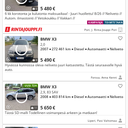
5 480 €
6
6 kk korotonta ja kulutonta maksuaikaa! - Juuri huollettu! 8/26 // Neliveto //
Autom. ilmastointi // Vetokoukku // Vakkari //
KAMPANJA
TOIMITETAAN
Pori, J. Rinta-Jouppi Pori
BMW X3
2,0
2007
● 272 461 km
● Diesel
● Automaatti
● Neliveto
5 490 €
8
Hyvässä kunnossa oleva neliveto juuri katsastettu. Tästä seuraavalle hyvä
auto.
Forssa, Anna Kenni
UUSI 72H
BMW X3
2,9, 83 SAV
2008
● 403 814 km
● Diesel
● Automaatti
● Neliveto
5 650 €
11
Tästä SD-malli Todellinen voimanpesä arkeen ja matkaan!
Liperi, Pasi Valtomaa