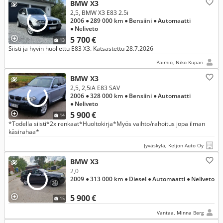
BMW X3
2,5, BMW X3 E83 2.5i
2006
● 289 000 km
● Bensiini
● Automaatti
● Neliveto
5 700 €
13
Siisti ja hyvin huollettu E83 X3. Katsastettu 28.7.2026
Paimio, Niko Kupari
BMW X3
2,5, 2,5iA E83 SAV
2006
● 328 000 km
● Bensiini
● Automaatti
● Neliveto
5 900 €
14
*Todella siisti*2x renkaat*Huoltokirja*Myös vaihto/rahoitus jopa ilman
käsirahaa*
Jyväskylä, Keljon Auto Oy
BMW X3
2,0
2009
● 313 000 km
● Diesel
● Automaatti
● Neliveto
5 900 €
15
Vantaa, Minna Berg