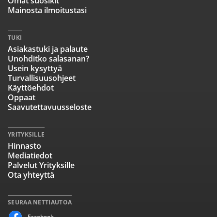
Omat suosikit
Mainosta ilmoitustasi
TUKI
Asiakastuki ja palaute
Unohditko salasanan?
Usein kysyttyä
Turvallisuusohjeet
Käyttöehdot
Oppaat
Saavutettavuusseloste
YRITYKSILLE
Hinnasto
Mediatiedot
Palvelut Yrityksille
Ota yhteyttä
SEURAA NETTIAUTOA
Facebook