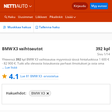
Kirjaudu
Myy autosi
Haku
Uusimmat
Liikkeet
Pikalinkit
Lisää
Muokkaa hakua
Tallenna haku
BMW X3 vaihtoautot
392
kpl
Sivu
1/14
Yhteensä
392
kpl BMW X3 vaihtoautoa myynnissä tässä hintaluokissa 1 600 €
- 82 900 €. Tutki alla olevasta listauksesta parhaat ilmoitukset ja osta oma
... Lue lisää
4.1
Lue 81 BMW X3 -arvostelua
Hakuehdot:
BMW X3