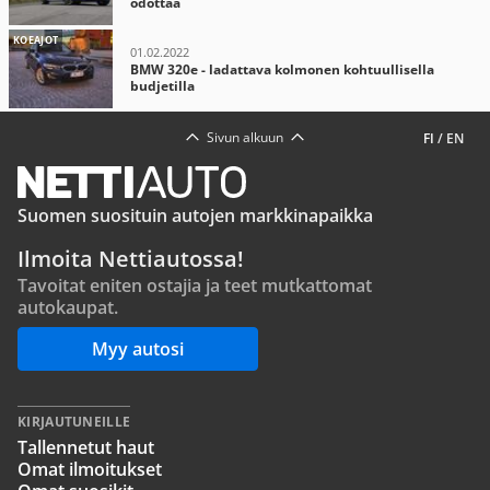
odottaa
KOEAJOT
01.02.2022
BMW 320e - ladattava kolmonen kohtuullisella
budjetilla
Sivun alkuun
FI
/
EN
Suomen suosituin autojen markkinapaikka
Ilmoita Nettiautossa!
Tavoitat eniten ostajia ja teet mutkattomat
autokaupat.
Myy autosi
KIRJAUTUNEILLE
Tallennetut haut
Omat ilmoitukset