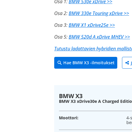
Osa 1:
BMW 530e xDrive >>
Osa 2:
BMW 330e Touring xDrive >>
Osa 3:
BMW X1 xDrive25e >>
Osa 5:
BMW 520d A xDrive MHEV >>
Tutustu ladattavien hybridien mallis
Hae BMW X3 -ilmoitukset
BMW X3
BMW X3 xDrive30e A Charged Editio
Moottori:
4-
be