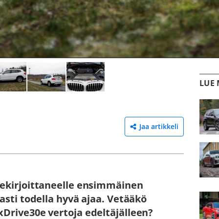
LUE
Jaa
artikkeli
lekirjoittaneelle ensimmäinen
asti todella hyvä ajaa. Vetääkö
Drive30e vertoja edeltäjälleen?