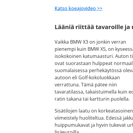
Katso koeajovideo >>
Lääniä riittää tavaroille ja
Vaikka BMW X3 on jonkin verran
pienempi kuin BMW X5, on kyseess
isokokoinen katumaasturi. Auton ti
ovat suorastaan hulppeat normaali
suomalaisessa perhekäytössä ole
autoon eli Golf-kokoluokkaan
verrattuna. Tämä pätee niin
tavaratilassa, takaistuimella kuin 
ratin takana tai kartturin puolella.
Sisätilojen laatu on korkeatasoinen
viimeistely huoliteltua. Edessä jak
huippumukavat ja hyvin tukevat ur
lisäeuroilla.