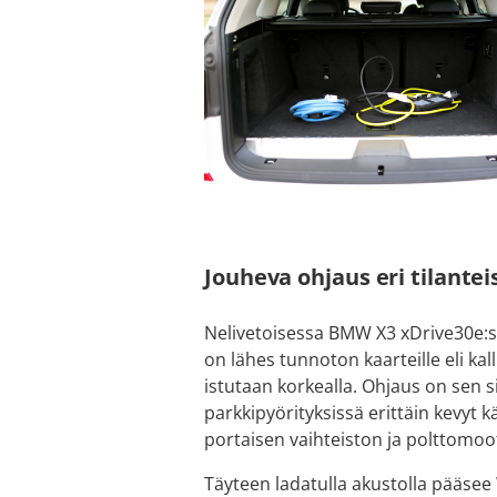
Jouheva ohjaus eri tilantei
Nelivetoisessa BMW X3 xDrive30e:s
on lähes tunnoton kaarteille eli kal
istutaan korkealla. Ohjaus on sen 
parkkipyörityksissä erittäin kevyt k
portaisen vaihteiston ja polttomoo
Täyteen ladatulla akustolla pääs