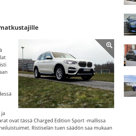
 matkustajille
ä
lat
sti
vaan
edessä
 ja
karat ovat tässä Charged Edition Sport -mallissa
heiluistuimet. Ristiselän tuen säädön saa mukaan