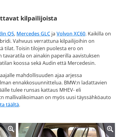
tavat kilpailijoista
din Q5
,
Mercedes GLC
ja
Volvon XC60
. Kaikilla on
ridi. Vahvuus verrattuna kilpailijoihin on
 tilat. Toisin tilojen puolesta ero on
 tavaratila on ainakin paperilla aavistuksen
atilan koossa sekä Audin että Mercedesin.
ataajalle mahdollisuuden ajaa arjessa
in ilman ennakkosuunnittelua. BMW:n ladattavien
päälle tulee runsas kattaus MHEV- eli
3:n mallivalikoimaan on myös uusi täyssähköauto
ta täältä
.