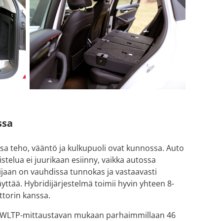
ssa
sa teho, vääntö ja kulkupuoli ovat kunnossa. Auto
listelua ei juurikaan esiinny, vaikka autossa
sijaan on vauhdissa tunnokas ja vastaavasti
äyttää. Hybridijärjestelmä toimii hyvin yhteen 8-
ttorin kanssa.
ee WLTP-mittaustavan mukaan parhaimmillaan 46