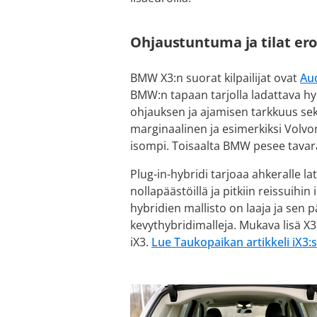
Ohjaustuntuma ja tilat erot
BMW X3:n suorat kilpailijat ovat
Au
BMW:n tapaan tarjolla ladattava hyb
ohjauksen ja ajamisen tarkkuus sekä
marginaalinen ja esimerkiksi Volvon
isompi. Toisaalta BMW pesee tavar
Plug-in-hybridi tarjoaa ahkeralle l
nollapäästöillä ja pitkiin reissuih
hybridien mallisto on laaja ja sen 
kevythybridimalleja. Mukava lisä X
iX3.
Lue Taukopaikan artikkeli iX3:s