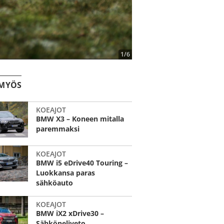
1/6
 MYÖS
KOEAJOT
BMW X3 – Koneen mitalla
paremmaksi
KOEAJOT
BMW i5 eDrive40 Touring –
Luokkansa paras
sähköauto
KOEAJOT
BMW iX2 xDrive30 –
Sähköneliveto