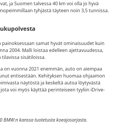
avat, ja Suomen talvessa 40 km voi olla jo hyvä
nopeimmillaan tyhjästä täyteen noin 3,5 tunnissa.
sukupolvesta
 painoksessaan samat hyvät ominaisuudet kuin
a 2004. Malli loistaa edelleen ajettavuudessa,
ilavissa sisätiloissa.
ilaa on vuonna 2021 enemmän, auto on aiempaa
ntunut entisestään. Kehityksen huomaa ohjaamon
imivasta näytöstä ja keskeltä autoa löytyvästä
jota voi myös käyttää perinteiseen tyyliin iDrive-
0 BMW:n kanssa tuotetusta koeajosarjasta.