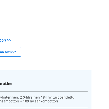
toon >>
Jaa
artikkeli
n xLine
sylinterinen, 2,0-litrainen 184 hv turboahdettu
nsamoottori + 109 hv sähkömoottori