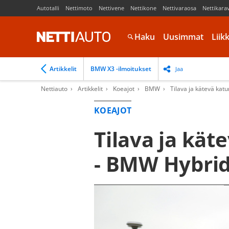
Autotalli
Nettimoto
Nettivene
Nettikone
Nettivaraosa
Nettikara
Haku
Uusimmat
Liik
Artikkelit
BMW X3 -ilmoitukset
Jaa
Nettiauto
Artikkelit
Koeajot
BMW
Tilava ja kätevä ka
KOEAJOT
Tilava ja kä
- BMW Hybrid