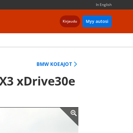
In English
Myy autosi
Kirjaudu
BMW KOEAJOT
 X3 xDrive30e