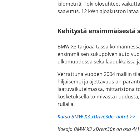
kilometriä. Toki olosuhteet vaikutt
saavutus. 12 kWh ajoakuston lataa 
Kehitystä ensimmäisestä 
BMW X3 tarjoaa tässä kolmannessa
ensimmäisen sukupolven auto vuonn
ulkomuodossa sekä laadukkaissa ja t
Verrattuna vuoden 2004 malliin t
hiljaisempi ja ajettavuus on para
laatuvaikutelmassa, mittaristona to
kosketuksella toimivasta ruudusta, 
rullalla.
Katso BMW X3 xDrive30e -autot >>
Koeajo BMW X3 xDrive30e on osa 4/1