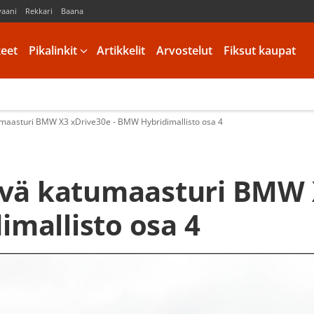
vaani
Rekkari
Baana
keet
Pikalinkit
Artikkelit
Arvostelut
Fiksut kaupat
tumaasturi BMW X3 xDrive30e - BMW Hybridimallisto osa 4
tevä katumaasturi BMW
imallisto osa 4