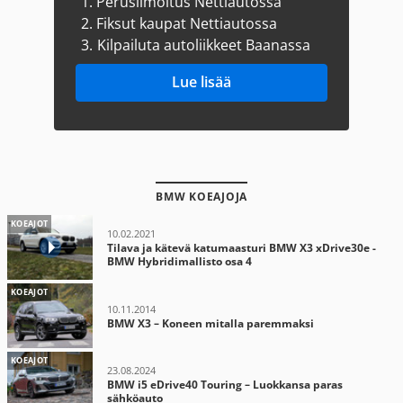
1.
Perusilmoitus Nettiautossa
2.
Fiksut kaupat Nettiautossa
3.
Kilpailuta autoliikkeet Baanassa
Lue lisää
BMW KOEAJOJA
KOEAJOT
10.02.2021
Tilava ja kätevä katumaasturi BMW X3 xDrive30e -
BMW Hybridimallisto osa 4
KOEAJOT
10.11.2014
BMW X3 – Koneen mitalla paremmaksi
KOEAJOT
23.08.2024
BMW i5 eDrive40 Touring – Luokkansa paras
sähköauto