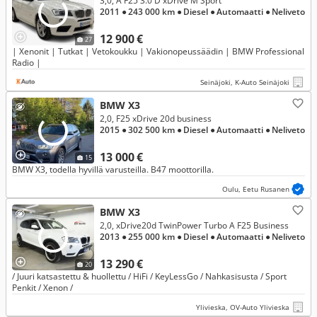
3,0, A F25 3.0 D xDrive M Sport
2011
● 243 000 km
● Diesel
● Automaatti
● Neliveto
12 900 €
27
| Xenonit | Tutkat | Vetokoukku | Vakionopeussäädin | BMW Professional
Radio |
Seinäjoki, K-Auto Seinäjoki
BMW X3
2,0, F25 xDrive 20d business
2015
● 302 500 km
● Diesel
● Automaatti
● Neliveto
13 000 €
15
BMW X3, todella hyvillä varusteilla. B47 moottorilla.
Oulu, Eetu Rusanen
BMW X3
2,0, xDrive20d TwinPower Turbo A F25 Business
2013
● 255 000 km
● Diesel
● Automaatti
● Neliveto
13 290 €
20
/ Juuri katsastettu & huollettu / HiFi / KeyLessGo / Nahkasisusta / Sport
Penkit / Xenon /
Ylivieska, OV-Auto Ylivieska