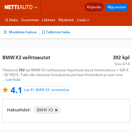
Kirjaudu
Myy autosi
Haku
Uusimmat
Liikkeet
Pikalinkit
Lisää
Muokkaa hakua
Tallenna haku
BMW X3 vaihtoautot
392
kpl
Sivu
4/14
Yhteensä
392
kpl BMW X3 vaihtoautoa myynnissä tässä hintaluokissa 1 600 €
- 82 900 €. Tutki alla olevasta listauksesta parhaat ilmoitukset ja osta oma
... Lue lisää
4.1
Lue 81 BMW X3 -arvostelua
Hakuehdot:
BMW X3