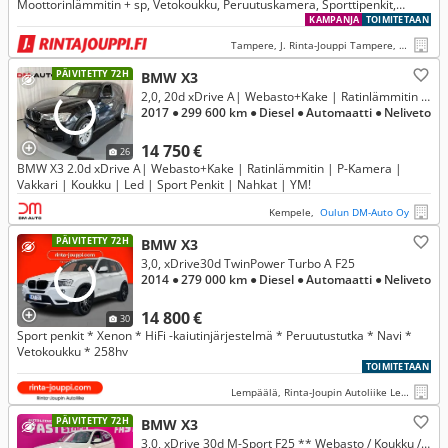
Moottorinlämmitin + sp, Vetokoukku, Peruutuskamera, Sporttipenkit,
Puolinahat, Sähk.luukku
KAMPANJA
TOIMITETAAN
Tampere, J. Rinta-Jouppi Tampere, Hatanpää
PÄIVITETTY 72H
BMW X3
2,0, 20d xDrive A| Webasto+Kake | Ratinlämmitin | P-Kamera | Vakkari | Koukku | Led | Sport Penkit | Nahkat | YM!
2017
● 299 600 km
● Diesel
● Automaatti
● Neliveto
14 750 €
26
BMW X3 2.0d xDrive A| Webasto+Kake | Ratinlämmitin | P-Kamera |
Vakkari | Koukku | Led | Sport Penkit | Nahkat | YM!
Kempele,
Oulun DM-Auto Oy
PÄIVITETTY 72H
BMW X3
3,0, xDrive30d TwinPower Turbo A F25
2014
● 279 000 km
● Diesel
● Automaatti
● Neliveto
14 800 €
30
Sport penkit * Xenon * HiFi -kaiutinjärjestelmä * Peruutustutka * Navi *
Vetokoukku * 258hv
TOIMITETAAN
Lempäälä, Rinta-Joupin Autoliike Lempäälä
PÄIVITETTY 72H
BMW X3
3,0, xDrive 30d M-Sport F25 ** Webasto / Koukku / P-Kamera **