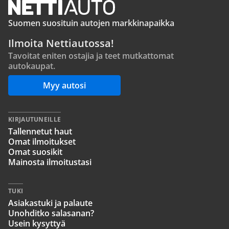
Suomen suosituin autojen markkinapaikka
Ilmoita Nettiautossa!
Tavoitat eniten ostajia ja teet mutkattomat
autokaupat.
Myy autosi
KIRJAUTUNEILLE
Tallennetut haut
Omat ilmoitukset
Omat suosikit
Mainosta ilmoitustasi
TUKI
Asiakastuki ja palaute
Unohditko salasanan?
Usein kysyttyä