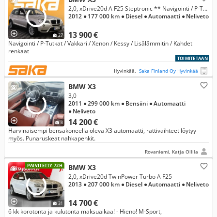
2,0, xDrive20d A F25 Steptronic ** Navigointi / P-Tutkat / Vakkari / Xenon / Kessy / Lisälämmitin / Kahdet renkaat **
2012
● 177 000 km
● Diesel
● Automaatti
● Neliveto
13 900 €
27
Navigointi / P-Tutkat / Vakkari / Xenon / Kessy / Lisälämmitin / Kahdet
renkaat
TOIMITETAAN
Hyvinkää,
Saka Finland Oy Hyvinkää
BMW X3
3,0
2011
● 299 000 km
● Bensiini
● Automaatti
● Neliveto
14 200 €
8
Harvinaisempi bensakoneella oleva X3 automaatti, rattivaihteet löytyy
myös. Punaruskeat nahkapenkit.
Rovaniemi, Katja Ollila
PÄIVITETTY 72H
BMW X3
2,0, xDrive20d TwinPower Turbo A F25
2013
● 207 000 km
● Diesel
● Automaatti
● Neliveto
14 700 €
31
6 kk korotonta ja kulutonta maksuaikaa! - Hieno! M-Sport,