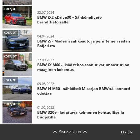
KOEAJOT
22.07.2024
BMW iX2 xDrive30 – Sähköneliveto
bränditietoiselle
KOEAJOT
04.04.2024
BMW i5 - Moderni sähköauto ja perinteinen sedan
Baijerista
KOEAJOT
27.09.2022
BMW iX M60 - lisää tehoa saanut katumaasturi on
maaginen kokemus
KOEAJOT
09.08.2022
BMW i4 M50 - sähköistä M-sarjan BMW:tä kannatti
odottaa
KOEAJOT
01.02.2022
BMW 320e - ladattava kolmonen kohtuullisella
budjetilla
Sivun alkuun
FI
/
EN