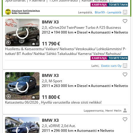
Sporttinahat | P.kamera | 1.Om Suomi-auto | Kahdet Renkaat |
Merkkihuollettu |
KAMPANJA
TOIMITETAAN
Lempäälä,
Bilar99 - Lempäälä
BMW X3
2,0, xDrive20d TwinPower Turbo A F25 Business
2012
● 194 000 km
● Diesel
● Automaatti
● Neliveto
11 790 €
30
Huollettu & Katsastettu/ Vakkari/ Neliveto/ Vetokoukku/ Lohkolämmitin/ P-
tutkat/ BT Audio/ Nahka/ Sähkö Takaluukku/ Kamera/ Vaihto/ Rahoitus/
KAMPANJA
TOIMITETAAN
Lahti,
Exotic cars Oy
BMW X3
2,0, M-Sport
2011
● 263 000 km
● Diesel
● Automaatti
● Neliveto
11 800 €
17
Katsastettu 06/2026 , Hyvillä varusteilla oleva siisti nelikko!
Lappeenranta, Henri Helin
BMW X3
2,0, xDRIVE 2,0d Aut.
2011
● 296 000 km
● Automaatti
● Neliveto