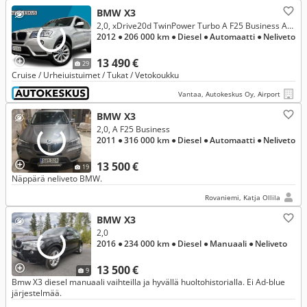
BMW X3
2,0, xDrive20d TwinPower Turbo A F25 Business Automatic Edition
2012
● 206 000 km
● Diesel
● Automaatti
● Neliveto
13 490 €
29
Cruise / Urheiuistuimet / Tukat / Vetokoukku
Vantaa, Autokeskus Oy, Airport
BMW X3
2,0, A F25 Business
2011
● 316 000 km
● Diesel
● Automaatti
● Neliveto
13 500 €
19
Näppärä neliveto BMW.
Rovaniemi, Katja Ollila
BMW X3
2,0
2016
● 234 000 km
● Diesel
● Manuaali
● Neliveto
13 500 €
9
Bmw X3 diesel manuaali vaihteilla ja hyvällä huoltohistorialla. Ei Ad-blue
järjestelmää.