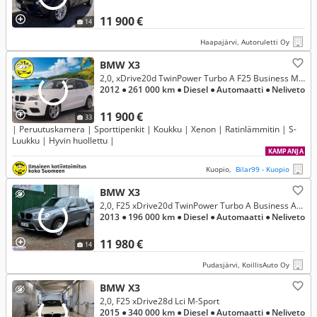
11 900 €
14
Haapajärvi, Autoruletti Oy
BMW X3
2,0, xDrive20d TwinPower Turbo A F25 Business M-Sport
2012
● 261 000 km
● Diesel
● Automaatti
● Neliveto
11 900 €
33
| Peruutuskamera | Sporttipenkit | Koukku | Xenon | Ratinlämmitin | S-
Luukku | Hyvin huollettu |
KAMPANJA
Kuopio,
Bilar99 - Kuopio
BMW X3
2,0, F25 xDrive20d TwinPower Turbo A Business Automatic
2013
● 196 000 km
● Diesel
● Automaatti
● Neliveto
11 980 €
14
Pudasjärvi, KoillisAuto Oy
BMW X3
2,0, F25 xDrive28d Lci M-Sport
2015
● 340 000 km
● Diesel
● Automaatti
● Neliveto