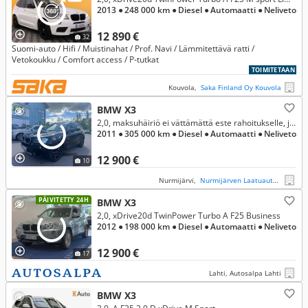
2013
● 248 000 km
● Diesel
● Automaatti
● Neliveto
12 890 €
32
Suomi-auto / Hifi / Muistinahat / Prof. Navi / Lämmitettävä ratti /
Vetokoukku / Comfort access / P-tutkat
TOIMITETAAN
Kouvola,
Saka Finland Oy Kouvola
BMW X3
2,0, maksuhäiriö ei vättämättä este rahoitukselle, joustavat ehdot
2011
● 305 000 km
● Diesel
● Automaatti
● Neliveto
12 900 €
10
Nurmijärvi,
Nurmijärven Laatuauto Oy
PÄIVITETTY 24H
BMW X3
2,0, xDrive20d TwinPower Turbo A F25 Business
2012
● 198 000 km
● Diesel
● Automaatti
● Neliveto
12 900 €
17
Lahti, Autosalpa Lahti
BMW X3