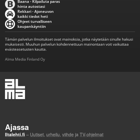
Baana - Kilpailuta paras
hinta autostasi
Rekkari - Ajoneuvon
kaikki tiedot heti
Ohjeet turvalliseen
kaupankäyntiin
Tämän palvelun ilmoitukset ovat mainoksia, jotka näytetään sinulle hakusi
mukaisesti. Muuhun palvelun kohdennettuun mainontaan voit vaikuttaa
evästeasetusten kautta.
Alma Media Finland Oy