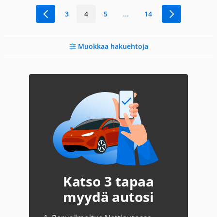
3
4
5
...
14
Muokkaa hakuehtoja
Katso 3 tapaa
myydä autosi