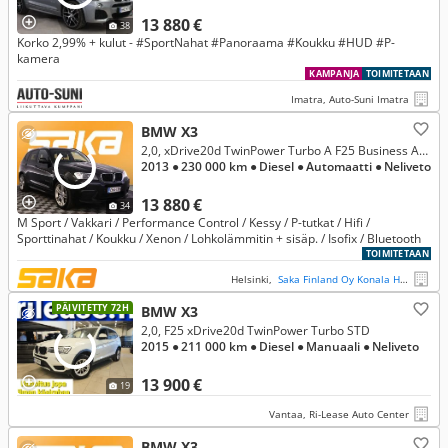
13 880 €
38
Korko 2,99% + kulut - #SportNahat #Panoraama #Koukku #HUD #P-
kamera
KAMPANJA
TOIMITETAAN
Imatra, Auto-Suni Imatra
BMW X3
2,0, xDrive20d TwinPower Turbo A F25 Business Automatic M Sport ** Vetokoukku / Sporttinahat / Vakkari / Hifi äänentoisto **
2013
● 230 000 km
● Diesel
● Automaatti
● Neliveto
13 880 €
34
M Sport / Vakkari / Performance Control / Kessy / P-tutkat / Hifi /
Sporttinahat / Koukku / Xenon / Lohkolämmitin + sisäp. / Isofix / Bluetooth
TOIMITETAAN
Helsinki,
Saka Finland Oy Konala Helsinki
PÄIVITETTY 72H
BMW X3
2,0, F25 xDrive20d TwinPower Turbo STD
2015
● 211 000 km
● Diesel
● Manuaali
● Neliveto
13 900 €
19
Vantaa, Ri-Lease Auto Center
BMW X3