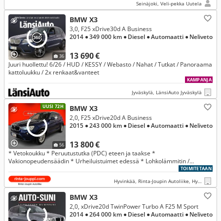
Seinäjoki, Veli-pekka Uutela
BMW X3
3,0, F25 xDrive30d A Business
2014
● 349 000 km
● Diesel
● Automaatti
● Neliveto
13 690 €
36
Juuri huollettu! 6/26 / HUD / KESSY / Webasto / Nahat / Tutkat / Panoraama
kattoluukku / 2x renkaat&vanteet
KAMPANJA
Jyväskylä, LänsiAuto Jyväskylä
UUSI 72H
BMW X3
2,0, F25 xDrive20d A Business
2015
● 243 000 km
● Diesel
● Automaatti
● Neliveto
13 800 €
56
* Vetokoukku * Peruutustutka (PDC) eteen ja taakse *
Vakionopeudensäädin * Urheiluistuimet edessä * Lohkolämmitin /
moottorilämmitin *
TOIMITETAAN
Hyvinkää, Rinta-Joupin Autoliike, Hyvinkää
BMW X3
2,0, xDrive20d TwinPower Turbo A F25 M Sport
2014
● 264 000 km
● Diesel
● Automaatti
● Neliveto