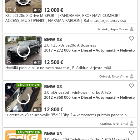
12 000 €
15
F25 LCI 28d X-Drive M-SPORT |PANORAMA, PROF NAVI, COMFORT
ACCESS, MUISTIPENKIT, HARMAN KARDON| Rahoitus järjestettävissä
Helsinki, Aapo Orava
BMW X3
2,0, F25 xDrive20d A Business
2017
● 272 000 km
● Diesel
● Automaatti
● Neliveto
12 500 €
22
Hyvällä pidolla ollut neliveto maasturi, Ei Adblue järjestelmää
Orivesi, Nico Viirre
PÄIVITETTY 72H
BMW X3
3,0, xDrive35d TwinPower Turbo A F25
2012
● 360 000 km
● Diesel
● Automaatti
● Neliveto
12 800 €
13
Luotettava x3 seuraavalle 35d 313hp 2.4 katsastettu puhtain paperein
Kaarina, Jere Jäntti
PÄIVITETTY 72H
BMW X3
2,0, xDrive20d TwinPower Turbo A F25 M sport Limited Navi ** Muistinahat / Hifi / Prof. Navi / Koukku / Comfort Acces **