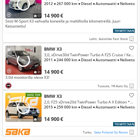
2012
● 267 000 km
● Diesel
● Automaatti
● Neliveto
14 900 €
17
Siisti M-Sport X3 vahvalla koneella ja maltillisilla kilometreillä. Juuri
Katsastettu!
TOIMITETAAN
Lahti, Autoliike Fast Stock
BMW X3
3,0, xDrive30d TwinPower Turbo A F25 Cruise / Xenon / Urheiluistuimet / Nahkaverhoilu / Tutka / Radio Professional / Bluetoo
2011
● 244 000 km
● Diesel
● Automaatti
● Neliveto
14 900 €
31
3.0d moottorilla oleva X3!
Tuusula, YR-Auto Oy
UUSI 72H
BMW X3
2,0, F25 xDrive20d TwinPower Turbo A X Edition ** Webasto / Sporttipenkit / Vetokoukku **
2015
● 259 000 km
● Diesel
● Automaatti
● Neliveto
14 900 €
13
TOIMITETAAN
Turku,
Saka Finland Oy Raisio