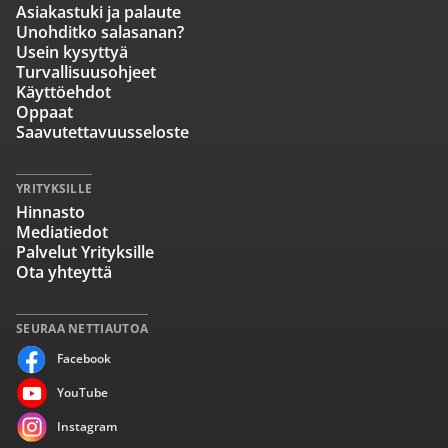
Asiakastuki ja palaute
Unohditko salasanan?
Usein kysyttyä
Turvallisuusohjeet
Käyttöehdot
Oppaat
Saavutettavuusseloste
YRITYKSILLE
Hinnasto
Mediatiedot
Palvelut Yrityksille
Ota yhteyttä
SEURAA NETTIAUTOA
Facebook
YouTube
Instagram