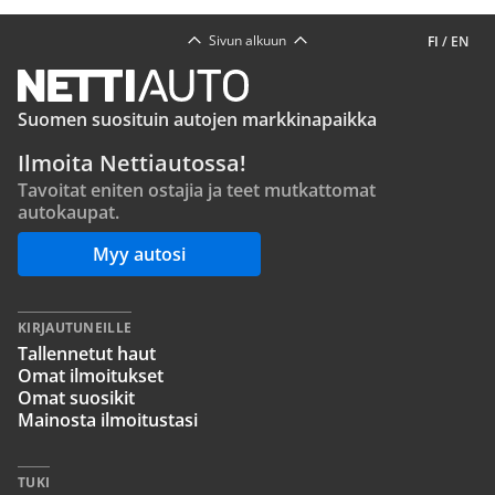
Sivun alkuun
FI
/
EN
Suomen suosituin autojen markkinapaikka
Ilmoita Nettiautossa!
Tavoitat eniten ostajia ja teet mutkattomat
autokaupat.
Myy autosi
KIRJAUTUNEILLE
Tallennetut haut
Omat ilmoitukset
Omat suosikit
Mainosta ilmoitustasi
TUKI