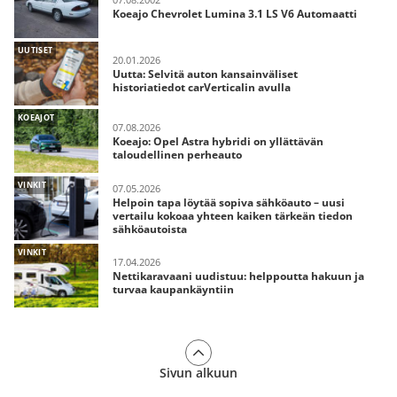
Koeajo Chevrolet Lumina 3.1 LS V6 Automaatti
UUTISET
20.01.2026
Uutta: Selvitä auton kansainväliset
historiatiedot carVerticalin avulla
KOEAJOT
07.08.2026
Koeajo: Opel Astra hybridi on yllättävän
taloudellinen perheauto
VINKIT
07.05.2026
Helpoin tapa löytää sopiva sähköauto – uusi
vertailu kokoaa yhteen kaiken tärkeän tiedon
sähköautoista
VINKIT
17.04.2026
Nettikaravaani uudistuu: helppoutta hakuun ja
turvaa kaupankäyntiin
Sivun alkuun