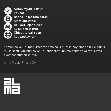
Auton myynti Fiksut
kaupat
Baana - Kilpailuta paras
hinta autostasi
Rekkari - Ajoneuvon
kaikki tiedot heti
Ohjeet turvalliseen
kaupankäyntiin
Tämän palvelun ilmoitukset ovat mainoksia, jotka näytetään sinulle hakusi
mukaisesti. Muuhun palvelun kohdennettuun mainontaan voit vaikuttaa
evästeasetusten kautta.
Alma Media Finland Oy