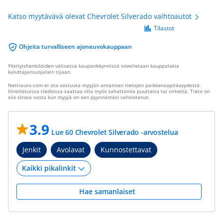
Katso myytävävä olevat Chevrolet Silverado vaihtoautot
Tilastot
Ohjeita turvalliseen ajoneuvokauppaan
Yksityishenkilöiden välisessä kaupankäynnissä sovelletaan kauppalakia
kuluttajansuojalain sijaan.
Nettiauto.com ei ota vastuuta myyjän antamien tietojen paikkansapitävyydestä.
Ilmoitetuissa tiedoissa saattaa olla myös tahattomia puutteita tai virheitä. Tieto on
siis sitova vasta kun myyjä on sen pyynnöstäsi vahvistanut.
3.9
Lue 60 Chevrolet Silverado -arvostelua
Jenkit
Avolavat
Kunnostettavat
Hae samanlaiset