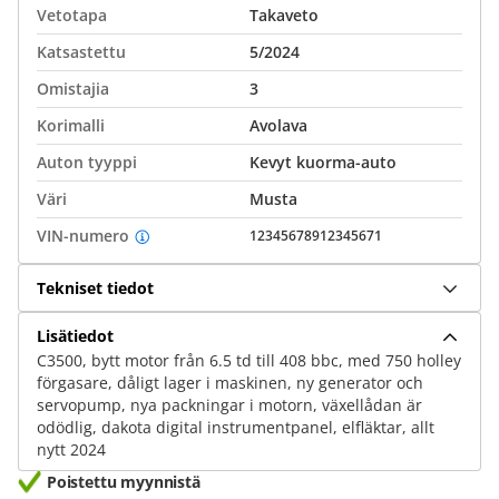
Vetotapa
Takaveto
Katsastettu
5/2024
Omistajia
3
Korimalli
Avolava
Auton tyyppi
Kevyt kuorma-auto
Väri
Musta
VIN-numero
12345678912345671
Tekniset tiedot
Lisätiedot
C3500, bytt motor från 6.5 td till 408 bbc, med 750 holley
förgasare, dåligt lager i maskinen, ny generator och
servopump, nya packningar i motorn, växellådan är
odödlig, dakota digital instrumentpanel, elfläktar, allt
nytt 2024
Poistettu myynnistä