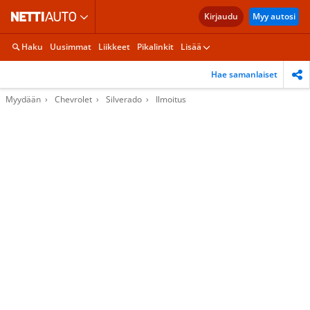
Kirjaudu
Myy autosi
Haku
Uusimmat
Liikkeet
Pikalinkit
Lisää
Hae samanlaiset
Myydään
Chevrolet
Silverado
Ilmoitus