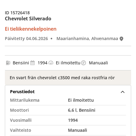
ID 15726418
Chevrolet Silverado
Ei tieliikennekelpoinen
Päivitetty 04.06.2026
Maarianhamina, Ahvenanmaa
Bensiini
1994
Ei ilmoitettu
Manuaali
En svart frän chevrolet c3500 med raka rostfria rör
Perustiedot
Mittarilukema
Ei ilmoitettu
Moottori
6,6 l, Bensiini
Vuosimalli
1994
Vaihteisto
Manuaali