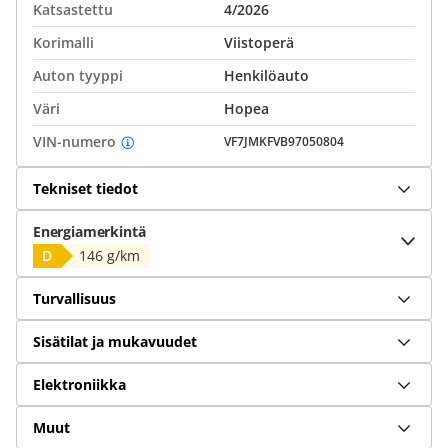
Katsastettu
4/2026
Korimalli
Viistoperä
Auton tyyppi
Henkilöauto
Väri
Hopea
VIN-numero
VF7JMKFVB97050804
Tekniset tiedot
Energiamerkintä
D
146 g/km
Turvallisuus
Sisätilat ja mukavuudet
Elektroniikka
Muut