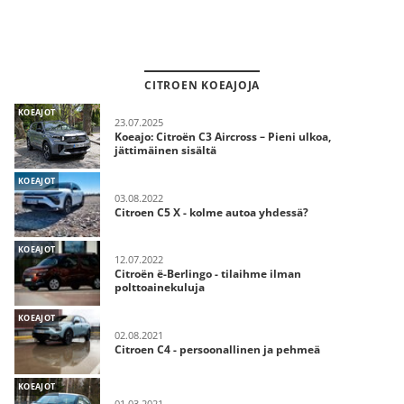
CITROEN KOEAJOJA
KOEAJOT
23.07.2025
Koeajo: Citroën C3 Aircross – Pieni ulkoa,
jättimäinen sisältä
KOEAJOT
03.08.2022
Citroen C5 X - kolme autoa yhdessä?
KOEAJOT
12.07.2022
Citroën ë-Berlingo - tilaihme ilman
polttoainekuluja
KOEAJOT
02.08.2021
Citroen C4 - persoonallinen ja pehmeä
KOEAJOT
01.03.2021