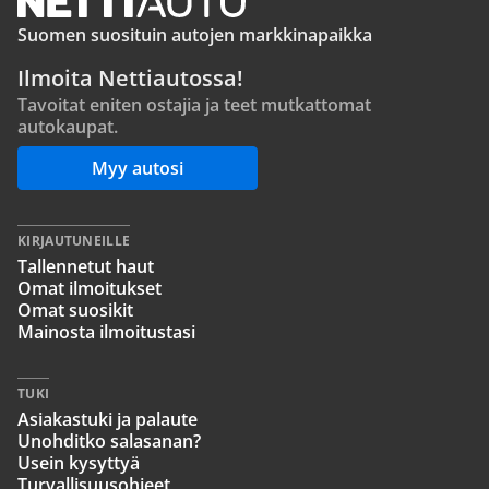
Suomen suosituin autojen markkinapaikka
Ilmoita Nettiautossa!
Tavoitat eniten ostajia ja teet mutkattomat
autokaupat.
Myy autosi
KIRJAUTUNEILLE
Tallennetut haut
Omat ilmoitukset
Omat suosikit
Mainosta ilmoitustasi
TUKI
Asiakastuki ja palaute
Unohditko salasanan?
Usein kysyttyä
Turvallisuusohjeet