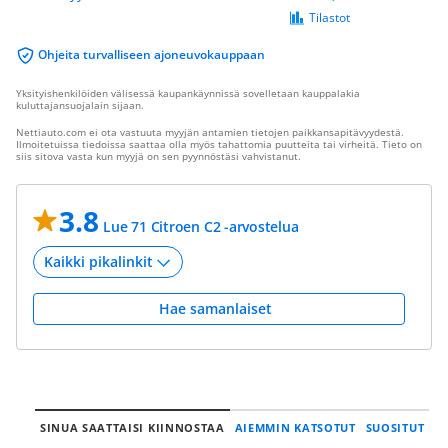
Tilastot
Ohjeita turvalliseen ajoneuvokauppaan
Yksityishenkilöiden välisessä kaupankäynnissä sovelletaan kauppalakia
kuluttajansuojalain sijaan.
Nettiauto.com ei ota vastuuta myyjän antamien tietojen paikkansapitävyydestä.
Ilmoitetuissa tiedoissa saattaa olla myös tahattomia puutteita tai virheitä. Tieto on
siis sitova vasta kun myyjä on sen pyynnöstäsi vahvistanut.
3.8
Lue 71 Citroen C2 -arvostelua
Hae samanlaiset
SINUA SAATTAISI KIINNOSTAA
AIEMMIN KATSOTUT
SUOSITUT