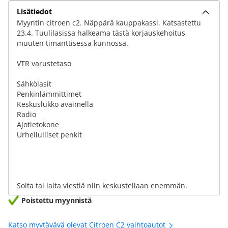
Lisätiedot
Myyntin citroen c2. Näppärä kauppakassi. Katsastettu
23.4. Tuulilasissa halkeama tästä korjauskehoitus
muuten timanttisessa kunnossa.
VTR varustetaso
Sähkölasit
Penkinlämmittimet
Keskuslukko avaimella
Radio
Ajotietokone
Urheilulliset penkit
Soita tai laita viestiä niin keskustellaan enemmän.
Poistettu myynnistä
Katso myytävävä olevat Citroen C2 vaihtoautot