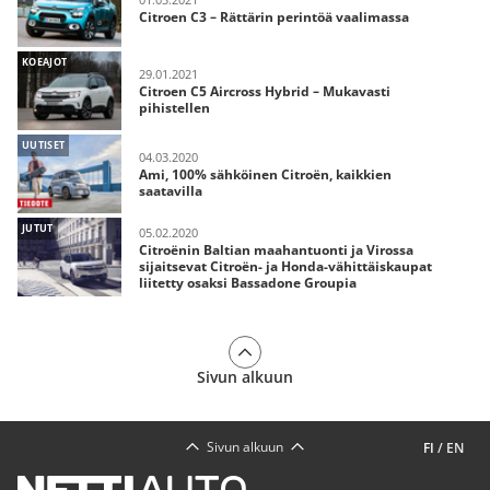
Citroen C3 – Rättärin perintöä vaalimassa
KOEAJOT
29.01.2021
Citroen C5 Aircross Hybrid – Mukavasti
pihistellen
UUTISET
04.03.2020
Ami, 100% sähköinen Citroën, kaikkien
saatavilla
JUTUT
05.02.2020
Citroënin Baltian maahantuonti ja Virossa
sijaitsevat Citroën- ja Honda-vähittäiskaupat
liitetty osaksi Bassadone Groupia
Sivun alkuun
Sivun alkuun
FI
/
EN