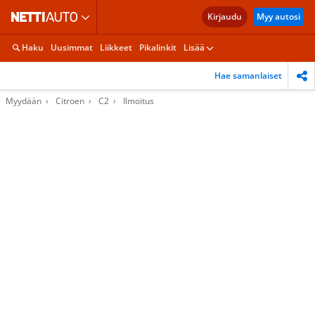
Kirjaudu
Myy autosi
Haku
Uusimmat
Liikkeet
Pikalinkit
Lisää
Hae samanlaiset
Myydään
Citroen
C2
Ilmoitus