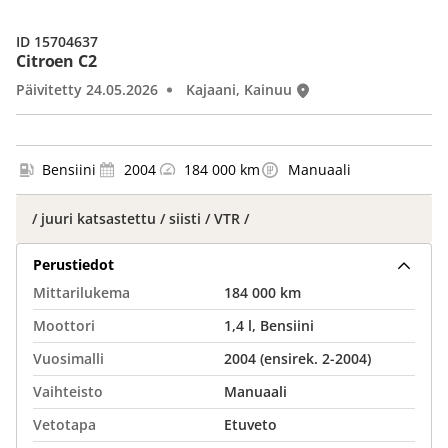
ID 15704637
Citroen C2
Päivitetty 24.05.2026
Kajaani, Kainuu
Bensiini
2004
184 000 km
Manuaali
/ juuri katsastettu / siisti / VTR /
Perustiedot
Mittarilukema
184 000 km
Moottori
1,4 l, Bensiini
Vuosimalli
2004 (ensirek. 2-2004)
Vaihteisto
Manuaali
Vetotapa
Etuveto