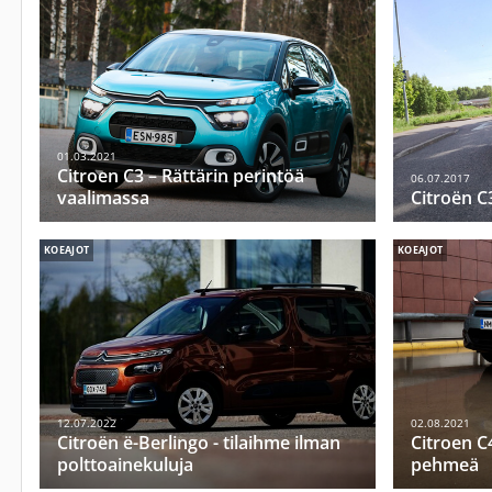
01.03.2021
Citroen C3 – Rättärin perintöä
06.07.2017
vaalimassa
Citroën C
KOEAJOT
KOEAJOT
12.07.2022
02.08.2021
Citroën ë-Berlingo - tilaihme ilman
Citroen C
polttoainekuluja
pehmeä