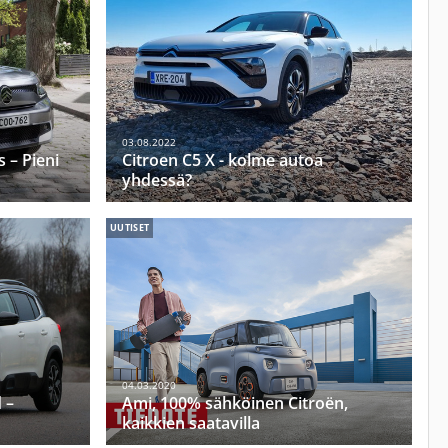
03.08.2022
 – Pieni
Citroen C5 X - kolme autoa
yhdessä?
UUTISET
04.03.2020
 –
Ami, 100% sähköinen Citroën,
kaikkien saatavilla