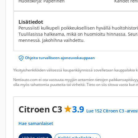
Huoltokirja: Paperinen
Kahdet ren
Lisätiedot
Perussiisti kulkupeli poikkeuksellisen hyvällä huoltohistoria
Tuulilasissa halkeama, mikä on huomioitu hinnassa. Seur
mennessä. Jakohihna vaihdettu.
Ohjeita turvalliseen ajoneuvokauppaan
Yksityishenkilöiden välisessä kaupankäynnissä sovelletaan kauppalakia ku
Nettiauto.com ei ota vastuuta myyjän antamien tietojen paikkansapitävyyd
olla myös tahattomia puutteita tai virheitä. Tieto on siis sitova vasta ku
Citroen C3
3.9
Lue 152 Citroen C3 -arvos
Hae samanlaiset