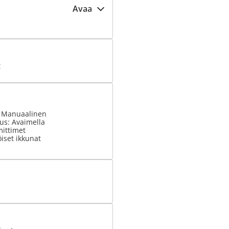
Avaa
t
: Manuaalinen
us: Avaimella
ittimet
iset ikkunat