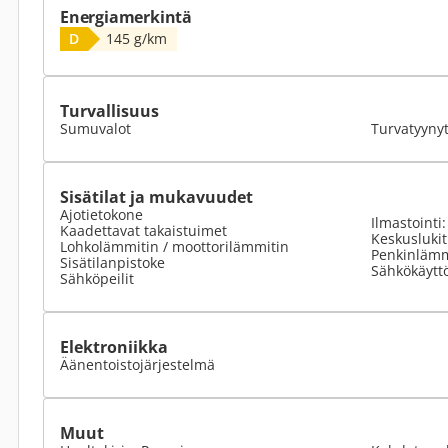
Energiamerkintä
D
145 g/km
Turvallisuus
Sumuvalot
Turvatyyny
Sisätilat ja mukavuudet
Ajotietokone
Ilmastointi
Kaadettavat takaistuimet
Keskuslukit
Lohkolämmitin / moottorilämmitin
Penkinlämm
Sisätilanpistoke
Sähkökäyttö
Sähköpeilit
Elektroniikka
Äänentoistojärjestelmä
Muut