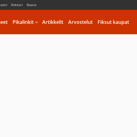
vaani
Rekkari
Baana
keet
Pikalinkit
Artikkelit
Arvostelut
Fiksut kaupat