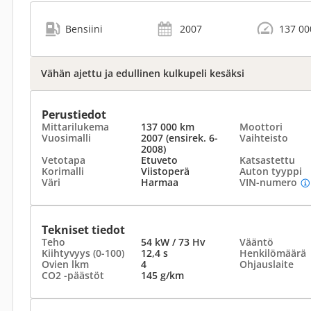
Bensiini
2007
137 00
Vähän ajettu ja edullinen kulkupeli kesäksi
Perustiedot
Mittarilukema
137 000 km
Moottori
Vuosimalli
2007 (ensirek. 6-
Vaihteisto
2008)
Vetotapa
Etuveto
Katsastettu
Korimalli
Viistoperä
Auton tyyppi
Väri
Harmaa
VIN-numero
Tekniset tiedot
Teho
54 kW / 73 Hv
Vääntö
Kiihtyvyys (0-100)
12,4 s
Henkilömäärä
Ovien lkm
4
Ohjauslaite
CO2 -päästöt
145 g/km