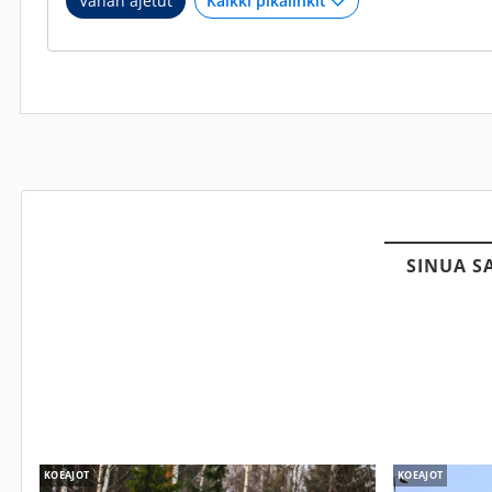
Vähän ajetut
SINUA S
KOEAJOT
KOEAJOT