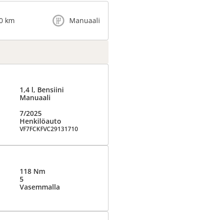
0 km
Manuaali
1,4 l, Bensiini
Manuaali
7/2025
Henkilöauto
VF7FCKFVC29131710
118 Nm
5
Vasemmalla