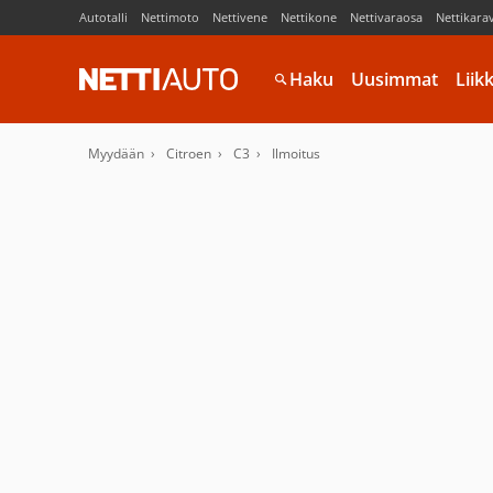
Autotalli
Nettimoto
Nettivene
Nettikone
Nettivaraosa
Nettikara
Haku
Uusimmat
Liik
Myydään
Citroen
C3
Ilmoitus