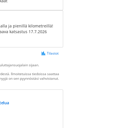
kaat
lla ja pienillä kilometreillä!
aava katsastus 17.7.2026
Tilastot
luttajansuojalain sijaan.
estä. Ilmoitetuissa tiedoissa saattaa
n myyjä on sen pyynnöstäsi vahvistanut.
telua