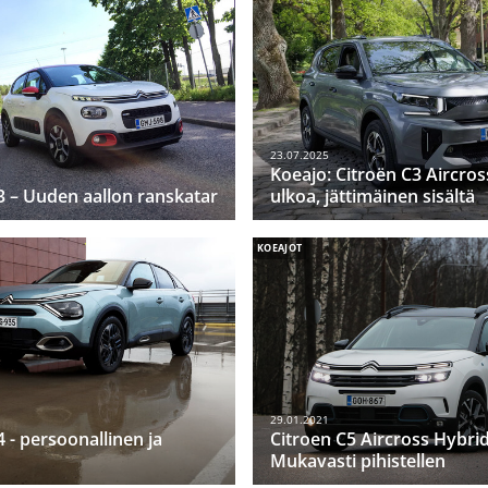
23.07.2025
Koeajo: Citroën C3 Aircross
3 – Uuden aallon ranskatar
ulkoa, jättimäinen sisältä
KOEAJOT
29.01.2021
4 - persoonallinen ja
Citroen C5 Aircross Hybrid
Mukavasti pihistellen