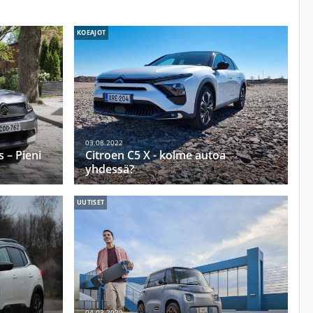
KOEAJOT
03.08.2022
 – Pieni
Citroen C5 X - kolme autoa
yhdessä?
UUTISET
04.03.2020