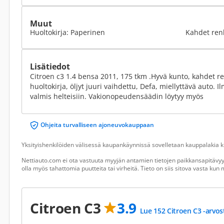
Muut
Huoltokirja: Paperinen
Kahdet ren
Lisätiedot
Citroen c3 1.4 bensa 2011, 175 tkm .Hyvä kunto, kahdet re
huoltokirja, öljyt juuri vaihdettu, Defa, miellyttävä auto. Il
valmis helteisiin. Vakionopeudensäädin löytyy myös
Ohjeita turvalliseen ajoneuvokauppaan
Yksityishenkilöiden välisessä kaupankäynnissä sovelletaan kauppalakia ku
Nettiauto.com ei ota vastuuta myyjän antamien tietojen paikkansapitävyyd
olla myös tahattomia puutteita tai virheitä. Tieto on siis sitova vasta ku
Citroen C3
3.9
Lue 152 Citroen C3 -arvos