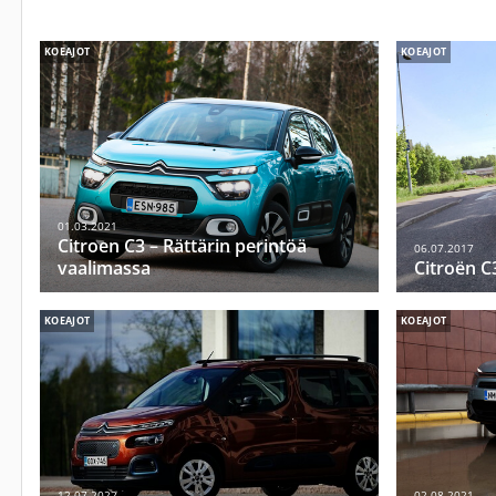
KOEAJOT
KOEAJOT
01.03.2021
Citroen C3 – Rättärin perintöä
06.07.2017
vaalimassa
Citroën C
KOEAJOT
KOEAJOT
12.07.2022
02.08.2021