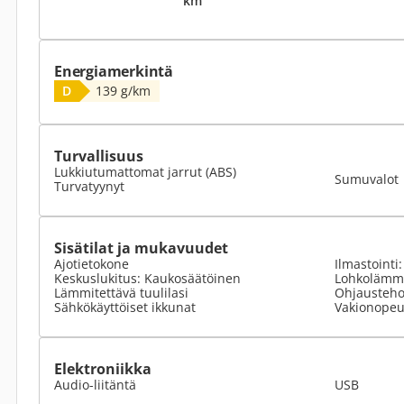
km
Energiamerkintä
D
139 g/km
Turvallisuus
Lukkiutumattomat jarrut (ABS)
Sumuvalot
Turvatyynyt
Sisätilat ja mukavuudet
Ajotietokone
Ilmastointi
Keskuslukitus: Kaukosäätöinen
Lohkolämmi
Lämmitettävä tuulilasi
Ohjausteho
Sähkökäyttöiset ikkunat
Vakionope
Elektroniikka
Audio-liitäntä
USB