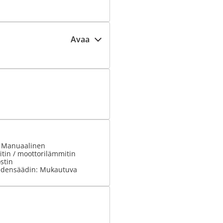
Avaa
: Manuaalinen
tin / moottorilämmitin
stin
udensäädin: Mukautuva