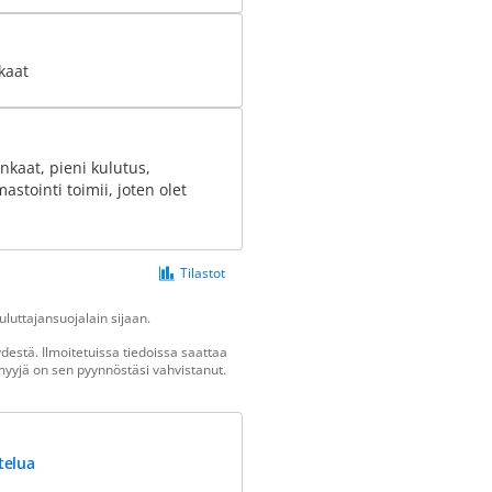
kaat
nkaat, pieni kulutus,
mastointi toimii, joten olet
Tilastot
luttajansuojalain sijaan.
estä. Ilmoitetuissa tiedoissa saattaa
n myyjä on sen pyynnöstäsi vahvistanut.
telua