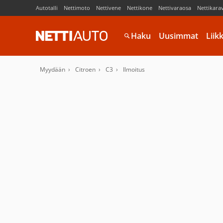
Autotalli
Nettimoto
Nettivene
Nettikone
Nettivaraosa
Nettikara
Haku
Uusimmat
Liik
Myydään
Citroen
C3
Ilmoitus