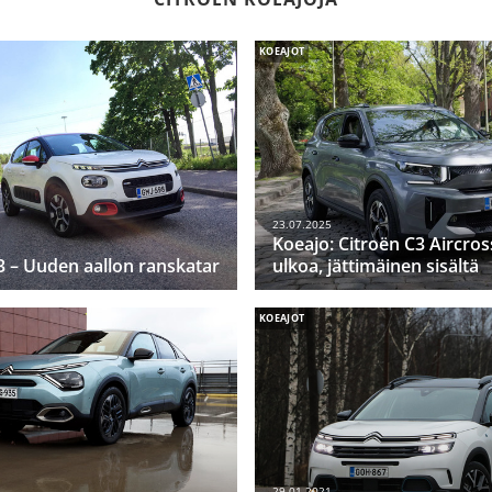
KOEAJOT
23.07.2025
Koeajo: Citroën C3 Aircross
3 – Uuden aallon ranskatar
ulkoa, jättimäinen sisältä
KOEAJOT
29.01.2021