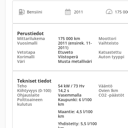
Bensiini
2011
175 00
Perustiedot
Mittarilukema
175 000 km
Moottori
Vuosimalli
2011 (ensirek. 11-
Vaihteisto
2011)
Vetotapa
Etuveto
Katsastettu
Korimalli
Viistoperä
Auton tyyppi
Väri
Musta metalliväri
Tekniset tiedot
Teho
54 kW / 73 Hv
Vääntö
Kiihtyvyys (0-100)
14,2 s
Ovien lkm
Ohjauslaite
Vasemmalla
CO2 -päästöt
Polttoaineen
Kaupunki: 6 l/100
kulutus
km
Maantie: 4,5 l/100
km
Yhdistetty: 5,5 l/100