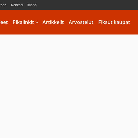
vaani
Rekkari
Baana
keet
Pikalinkit
Artikkelit
Arvostelut
Fiksut kaupat