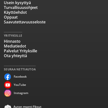
Usein kysyttyä
Turvallisuusohjeet
Käyttöehdot
Oppaat
Saavutettavuusseloste
YRITYKSILLE
Hinnasto
Mediatiedot
Palvelut Yrityksille
Ota yhteyttä
SEURAA NETTIAUTOA
Facebook
YouTube
Instagram
Auton myynti Fiksut