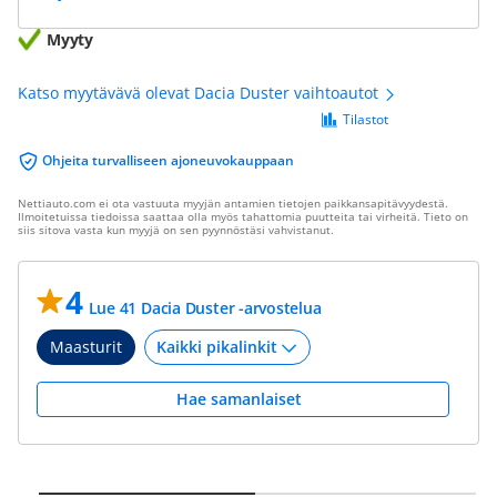
Myyty
Katso myytävävä olevat Dacia Duster vaihtoautot
Tilastot
Ohjeita turvalliseen ajoneuvokauppaan
Nettiauto.com ei ota vastuuta myyjän antamien tietojen paikkansapitävyydestä.
Ilmoitetuissa tiedoissa saattaa olla myös tahattomia puutteita tai virheitä. Tieto on
siis sitova vasta kun myyjä on sen pyynnöstäsi vahvistanut.
4
Lue 41 Dacia Duster -arvostelua
Maasturit
Hae samanlaiset