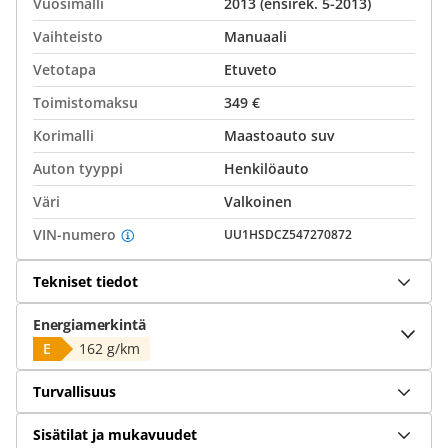
Vuosimalli
2013 (ensirek. 5-2013)
Vaihteisto
Manuaali
Vetotapa
Etuveto
Toimistomaksu
349 €
Korimalli
Maastoauto suv
Auton tyyppi
Henkilöauto
Väri
Valkoinen
VIN-numero
UU1HSDCZ547270872
Tekniset tiedot
Energiamerkintä
E
162 g/km
Turvallisuus
Sisätilat ja mukavuudet