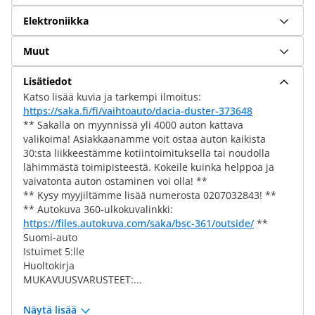
Elektroniikka
Muut
Lisätiedot
Katso lisää kuvia ja tarkempi ilmoitus:
https://saka.fi/fi/vaihtoauto/dacia-duster-373648
** Sakalla on myynnissä yli 4000 auton kattava
valikoima! Asiakkaanamme voit ostaa auton kaikista
30:sta liikkeestämme kotiintoimituksella tai noudolla
lähimmästä toimipisteestä. Kokeile kuinka helppoa ja
vaivatonta auton ostaminen voi olla! **
** Kysy myyjiltämme lisää numerosta 0207032843! **
** Autokuva 360-ulkokuvalinkki:
https://files.autokuva.com/saka/bsc-361/outside/
**
Suomi-auto
Istuimet 5:lle
Huoltokirja
MUKAVUUSVARUSTEET:...
Näytä lisää