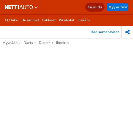
Kirjaudu
Myy autosi
Haku
Uusimmat
Liikkeet
Pikalinkit
Lisää
Hae samanlaiset
Myydään
Dacia
Duster
Ilmoitus