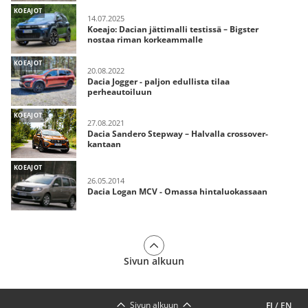
KOEAJOT
14.07.2025
Koeajo: Dacian jättimalli testissä – Bigster
nostaa riman korkeammalle
KOEAJOT
20.08.2022
Dacia Jogger - paljon edullista tilaa
perheautoiluun
KOEAJOT
27.08.2021
Dacia Sandero Stepway – Halvalla crossover-
kantaan
KOEAJOT
26.05.2014
Dacia Logan MCV - Omassa hintaluokassaan
Sivun alkuun
Sivun alkuun
FI
/
EN