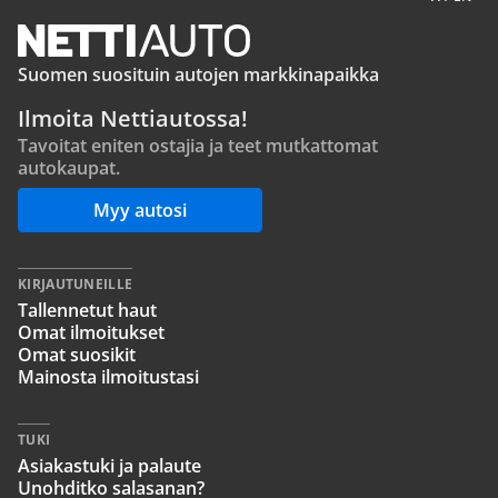
Suomen suosituin autojen markkinapaikka
Ilmoita Nettiautossa!
Tavoitat eniten ostajia ja teet mutkattomat
autokaupat.
Myy autosi
KIRJAUTUNEILLE
Tallennetut haut
Omat ilmoitukset
Omat suosikit
Mainosta ilmoitustasi
TUKI
Asiakastuki ja palaute
Unohditko salasanan?