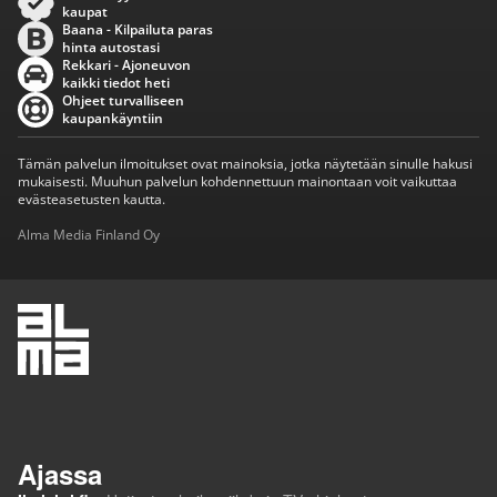
kaupat
Baana - Kilpailuta paras
hinta autostasi
Rekkari - Ajoneuvon
kaikki tiedot heti
Ohjeet turvalliseen
kaupankäyntiin
Tämän palvelun ilmoitukset ovat mainoksia, jotka näytetään sinulle hakusi
mukaisesti. Muuhun palvelun kohdennettuun mainontaan voit vaikuttaa
evästeasetusten kautta.
Alma Media Finland Oy