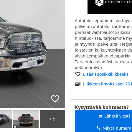
Autotalo Leppiniemi on täyd
palvelun autotalo, kauttamm
parhaat vaihtoautot kaikissa
hintaluokissa, tarjoamme my
ja myyntitilipalveluita! Tietyst
loistavien kulkuyhteyksien va
aivan Lempäälän Ideaparkin 
Tervetuloa elämäsi autokaupo
#elähuomista
Lisää suosikkiliikkeeksi
Liikkeen ilmoitukset 75 
Kysyttävää kohteesta?
Lähetä viesti
+ 9
Näytä numero