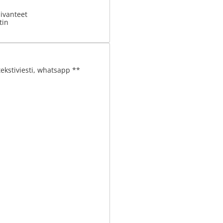
ivanteet
tin
tekstiviesti, whatsapp **