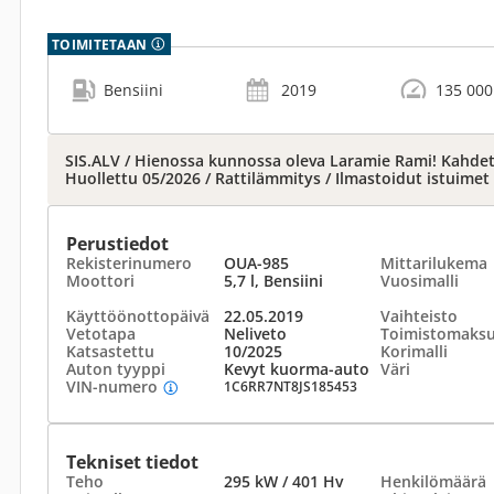
TOIMITETAAN
Bensiini
2019
135 000
SIS.ALV / Hienossa kunnossa oleva Laramie Rami! Kahdet
Huollettu 05/2026 / Rattilämmitys / Ilmastoidut istuimet
Perustiedot
Rekisterinumero
OUA-985
Mittarilukema
Moottori
5,7 l, Bensiini
Vuosimalli
Käyttöönottopäivä
22.05.2019
Vaihteisto
Vetotapa
Neliveto
Toimistomaks
Katsastettu
10/2025
Korimalli
Auton tyyppi
Kevyt kuorma-auto
Väri
VIN-numero
1C6RR7NT8JS185453
Tekniset tiedot
Teho
295 kW / 401 Hv
Henkilömäärä