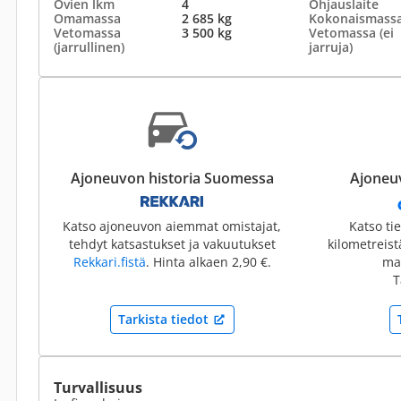
Ovien lkm
4
Ohjauslaite
Omamassa
2 685 kg
Kokonaismass
Vetomassa
3 500 kg
Vetomassa (ei
(jarrullinen)
jarruja)
Ajoneuvon historia Suomessa
Ajoneuv
Katso ajoneuvon aiemmat omistajat,
Katso ti
tehdyt katsastukset ja vakuutukset
kilometreis
Rekkari.fistä
. Hinta alkaen 2,90 €.
mai
T
Tarkista tiedot
Turvallisuus