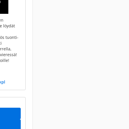
en
e löydät
ös tuonti-
i
rrella,
vieressä!
ille!
kpl