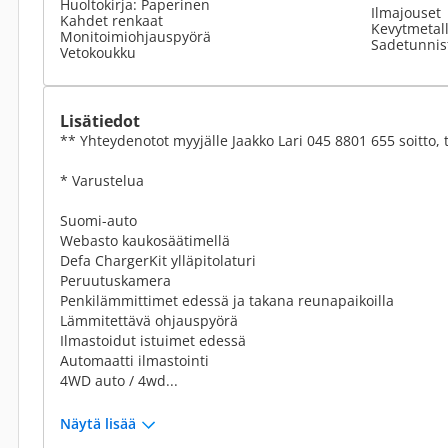
Huoltokirja: Paperinen
Ilmajouset
Kahdet renkaat
Kevytmetall
Monitoimiohjauspyörä
Sadetunnis
Vetokoukku
Lisätiedot
** Yhteydenotot myyjälle Jaakko Lari 045 8801 655 soitto, 
* Varustelua
Suomi-auto
Webasto kaukosäätimellä
Defa ChargerKit ylläpitolaturi
Peruutuskamera
Penkilämmittimet edessä ja takana reunapaikoilla
Lämmitettävä ohjauspyörä
Ilmastoidut istuimet edessä
Automaatti ilmastointi
4WD auto / 4wd...
Näytä lisää