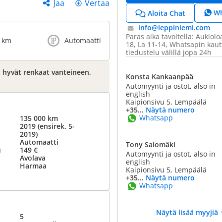
Jaa
Vertaa
W
Aloita Chat
info@​leppiniemi.com
Paras aika tavoitella: Aukiolo
 km
Automaatti
18, La 11-14, Whatsapin kaut
tiedustelu välillä jopa 24h
 hyvät renkaat vanteineen,
Konsta Kankaanpää
Automyynti ja ostot, also in
english
Kaipionsivu 5, Lempäälä
+35...
Näytä numero
Whatsapp
135 000 km
2019 (ensirek. 5-
2019)
Automaatti
Tony Salomäki
u
149 €
Automyynti ja ostot, also in
Avolava
english
Harmaa
Kaipionsivu 5, Lempäälä
+35...
Näytä numero
Whatsapp
Näytä lisää myyjiä
5