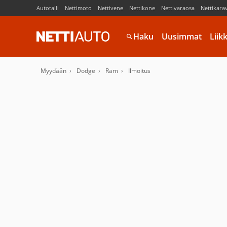
Autotalli
Nettimoto
Nettivene
Nettikone
Nettivaraosa
Nettikara
Haku
Uusimmat
Liik
Myydään
Dodge
Ram
Ilmoitus