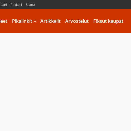
vaani
Rekkari
Baana
keet
Pikalinkit
Artikkelit
Arvostelut
Fiksut kaupat