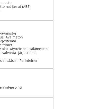
senesto
tomat jarrut (ABS)
t
käynnistys
tus: Avaimeton
ärjestelmä
ittimet
 / akkukäyttöinen lisälämmitin
evalvonta -järjestelmä
densäädin: Perinteinen
n integrointi