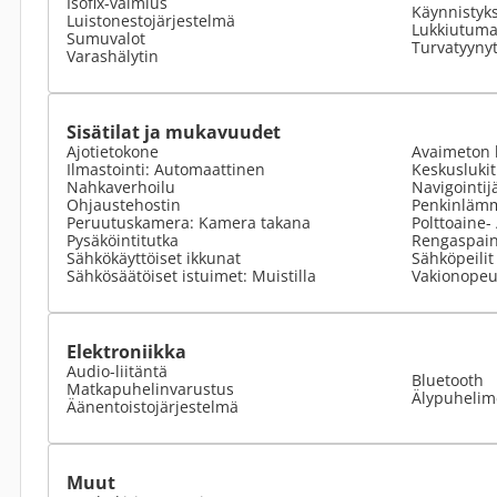
Isofix-valmius
Käynnistyk
Luistonestojärjestelmä
Lukkiutumat
Sumuvalot
Turvatyyny
Varashälytin
Sisätilat ja mukavuudet
Ajotietokone
Avaimeton 
Ilmastointi: Automaattinen
Keskusluki
Nahkaverhoilu
Navigointij
Ohjaustehostin
Penkinlämm
Peruutuskamera: Kamera takana
Polttoaine-
Pysäköintitutka
Rengaspain
Sähkökäyttöiset ikkunat
Sähköpeilit
Sähkösäätöiset istuimet: Muistilla
Vakionopeu
Elektroniikka
Audio-liitäntä
Bluetooth
Matkapuhelinvarustus
Älypuhelime
Äänentoistojärjestelmä
Muut