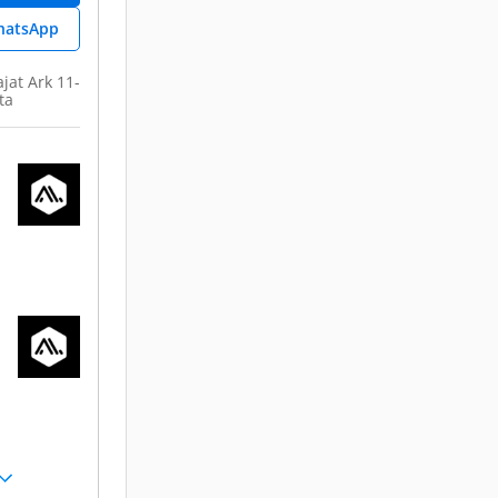
hatsApp
ajat Ark 11-
ta