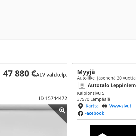
47 880 €
Myyjä
ALV väh.kelp.
Autoliike, Jäsenenä 20 vuotta
Autotalo Leppiniem
Kaipionsivu 5
ID 15744472
37570 Lempäälä
Kartta
Www-sivut
Facebook