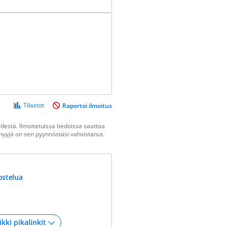
Tilastot
Raportoi ilmoitus
estä. Ilmoitetuissa tiedoissa saattaa
n myyjä on sen pyynnöstäsi vahvistanut.
ostelua