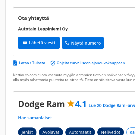
Ota yhteyttä
Autotalo Leppiniemi Oy
Lähetä viesti
Näytä numero
Lataa / Tulosta
Ohjeita turvalliseen ajoneuvokauppaan
Nettiauto.com ei ota vastuuta myyjän antamien tietojen paikkansapitävyyd
olla myös tahattomia puutteita tai virheitä. Tieto on siis sitova vasta ku
Dodge Ram
4.1
Lue 20 Dodge Ram -arv
Hae samanlaiset
Jenkit
Avolavat
Automaatit
Nelivedot