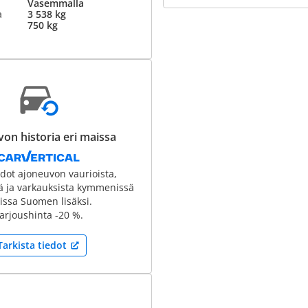
Vasemmalla
a
3 538 kg
750 kg
on historia eri maissa
edot ajoneuvon vaurioista,
tä ja varkauksista kymmenissä
ssa Suomen lisäksi.
arjoushinta -20 %.
Tarkista tiedot