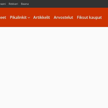
vaani
Rekkari
Baana
keet
Pikalinkit
Artikkelit
Arvostelut
Fiksut kaupat