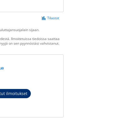
Tilastot
luttajansuojalain sijaan.
estä. Ilmoitetuissa tiedoissa saattaa
n myyjä on sen pyynnöstäsi vahvistanut.
ua
ut ilmoitukset