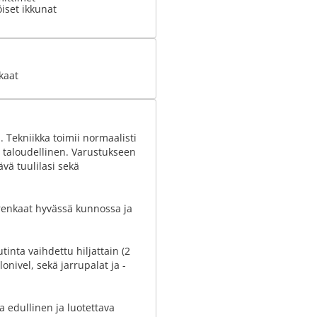
iset ikkunat
kaat
 Tekniikka toimii normaalisti
in taloudellinen. Varustukseen
vä tuulilasi sekä
renkaat hyvässä kunnossa ja
inta vaihdettu hiljattain (2
onivel, sekä jarrupalat ja -
a edullinen ja luotettava