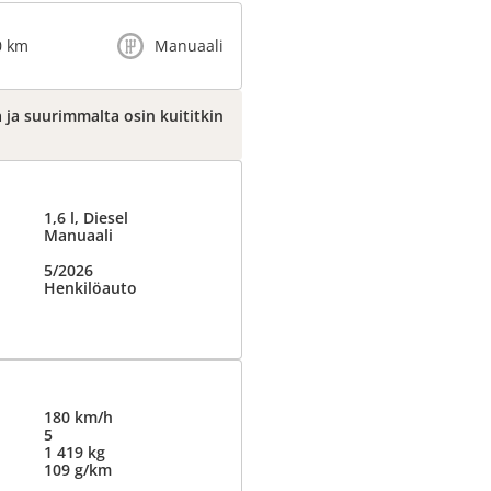
0 km
Manuaali
 ja suurimmalta osin kuititkin
1,6 l, Diesel
Manuaali
5/2026
Henkilöauto
180 km/h
5
1 419 kg
109 g/km