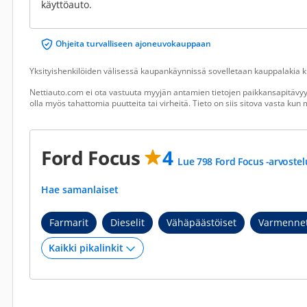
käyttöauto.
Ohjeita turvalliseen ajoneuvokauppaan
Yksityishenkilöiden välisessä kaupankäynnissä sovelletaan kauppalakia ku
Nettiauto.com ei ota vastuuta myyjän antamien tietojen paikkansapitävyyd
olla myös tahattomia puutteita tai virheitä. Tieto on siis sitova vasta ku
Ford Focus
4
Lue 798 Ford Focus -arvostel
Hae samanlaiset
Farmarit
Dieselit
Vähäpäästöiset
Varmennet