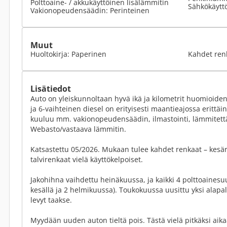
Polttoaine- / akkukäyttöinen lisälämmitin
Sähkökäyttö
Vakionopeudensäädin: Perinteinen
Muut
Huoltokirja: Paperinen
Kahdet ren
Lisätiedot
Auto on yleiskunnoltaan hyvä ikä ja kilometrit huomioiden.
ja 6-vaihteinen diesel on erityisesti maantieajossa erittä
kuuluu mm. vakionopeudensäädin, ilmastointi, lämmitettä
Webasto/vastaava lämmitin.
Katsastettu 05/2026. Mukaan tulee kahdet renkaat – kesä
talvirenkaat vielä käyttökelpoiset.
Jakohihna vaihdettu heinäkuussa, ja kaikki 4 polttoainesuut
kesällä ja 2 helmikuussa). Toukokuussa uusittu yksi alapall
levyt taakse.
Myydään uuden auton tieltä pois. Tästä vielä pitkäksi aika