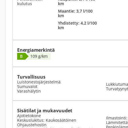
kulutus
km
Maantie: 3,7 l/100
km
Yhdistetty: 4,2 l/100
km
Energiamerkintä
B
109 g/km
Turvallisuus
Luistonestojärjestelmä
Lukkiutumat
Sumuvalot
Turvatyyny
Varashälytin
Sisätilat ja mukavuudet
Ajotietokone
Ilmastointi
Keskuslukitus: Kaukosäätöinen
Lämmitettäv
Ohjaustehostin
Penkinlämm