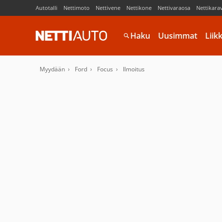
Autotalli
Nettimoto
Nettivene
Nettikone
Nettivaraosa
Nettikara
Haku
Uusimmat
Liik
Myydään
Ford
Focus
Ilmoitus