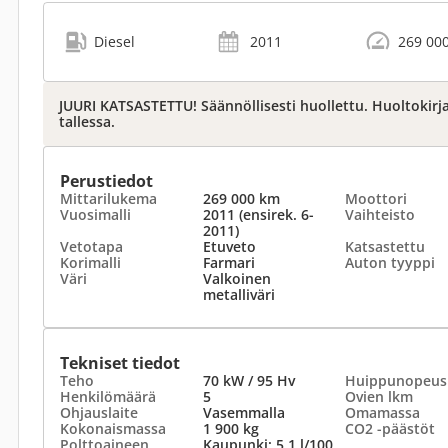
Diesel
2011
269 00
JUURI KATSASTETTU! Säännöllisesti huollettu. Huoltokirja
tallessa.
Perustiedot
Mittarilukema
269 000 km
Moottori
Vuosimalli
2011 (ensirek. 6-
Vaihteisto
2011)
Vetotapa
Etuveto
Katsastettu
Korimalli
Farmari
Auton tyyppi
Väri
Valkoinen
metalliväri
Tekniset tiedot
Teho
70 kW / 95 Hv
Huippunopeus
Henkilömäärä
5
Ovien lkm
Ohjauslaite
Vasemmalla
Omamassa
Kokonaismassa
1 900 kg
CO2 -päästöt
Polttoaineen
Kaupunki: 5,1 l/100