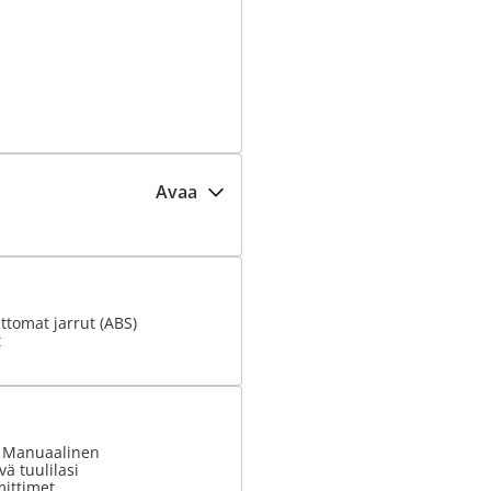
Avaa
tomat jarrut (ABS)
t
: Manuaalinen
ä tuulilasi
ittimet