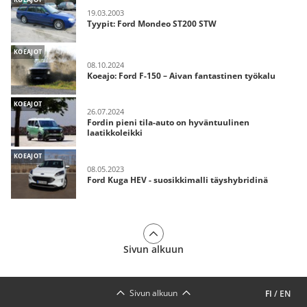
19.03.2003
Tyypit: Ford Mondeo ST200 STW
KOEAJOT
08.10.2024
Koeajo: Ford F-150 – Aivan fantastinen työkalu
KOEAJOT
26.07.2024
Fordin pieni tila-auto on hyväntuulinen
laatikkoleikki
KOEAJOT
08.05.2023
Ford Kuga HEV - suosikkimalli täyshybridinä
Sivun alkuun
Sivun alkuun
FI
/
EN