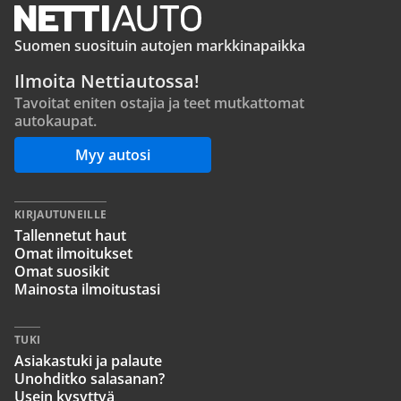
Suomen suosituin autojen markkinapaikka
Ilmoita Nettiautossa!
Tavoitat eniten ostajia ja teet mutkattomat
autokaupat.
Myy autosi
KIRJAUTUNEILLE
Tallennetut haut
Omat ilmoitukset
Omat suosikit
Mainosta ilmoitustasi
TUKI
Asiakastuki ja palaute
Unohditko salasanan?
Usein kysyttyä