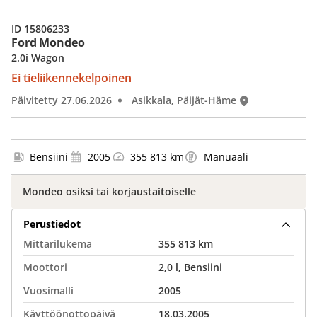
ID 15806233
Ford Mondeo
2.0i Wagon
Ei tieliikennekelpoinen
Päivitetty 27.06.2026
Asikkala, Päijät-Häme
Bensiini
2005
355 813 km
Manuaali
Mondeo osiksi tai korjaustaitoiselle
Perustiedot
Mittarilukema
355 813 km
Moottori
2,0 l, Bensiini
Vuosimalli
2005
Käyttöönottopäivä
18.03.2005