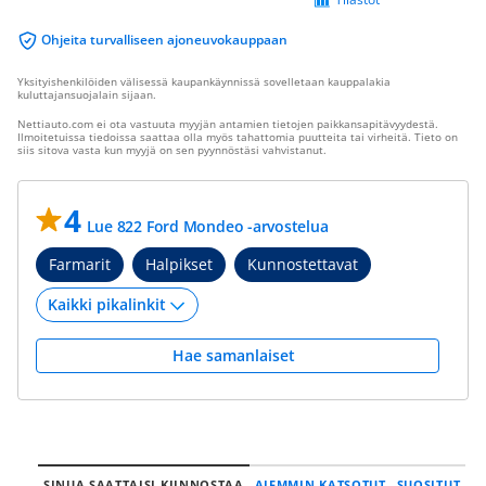
Ohjeita turvalliseen ajoneuvokauppaan
Yksityishenkilöiden välisessä kaupankäynnissä sovelletaan kauppalakia
kuluttajansuojalain sijaan.
Nettiauto.com ei ota vastuuta myyjän antamien tietojen paikkansapitävyydestä.
Ilmoitetuissa tiedoissa saattaa olla myös tahattomia puutteita tai virheitä. Tieto on
siis sitova vasta kun myyjä on sen pyynnöstäsi vahvistanut.
4
Lue 822 Ford Mondeo -arvostelua
Farmarit
Halpikset
Kunnostettavat
Hae samanlaiset
SINUA SAATTAISI KIINNOSTAA
AIEMMIN KATSOTUT
SUOSITUT