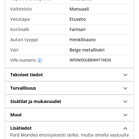
Vaihteisto
Manuaali
Vetotapa
Etuveto
Korimalli
Farmari
Auton tyyppi
Henkilöauto
Väri
Beige metalliväri
VIN-numero
WF0WXXGBBW4T19820
Tekniset tiedot
Turvallisuus
Sisätilat ja mukavuudet
Muut
Lisätiedot
Ford Mondeo ensisijaisesti osiksi, mutta omalla vastuulla