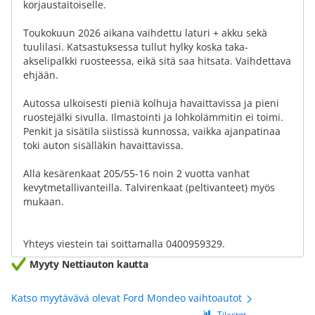
korjaustaitoiselle.
Toukokuun 2026 aikana vaihdettu laturi + akku sekä
tuulilasi. Katsastuksessa tullut hylky koska taka-
akselipalkki ruosteessa, eikä sitä saa hitsata. Vaihdettava
ehjään.
Autossa ulkoisesti pieniä kolhuja havaittavissa ja pieni
ruostejälki sivulla. Ilmastointi ja lohkolämmitin ei toimi.
Penkit ja sisätila siistissä kunnossa, vaikka ajanpatinaa
toki auton sisälläkin havaittavissa.
Alla kesärenkaat 205/55-16 noin 2 vuotta vanhat
kevytmetallivanteilla. Talvirenkaat (peltivanteet) myös
mukaan.
Yhteys viestein tai soittamalla 0400959329.
Myyty Nettiauton kautta
Katso myytävävä olevat Ford Mondeo vaihtoautot
Tilastot