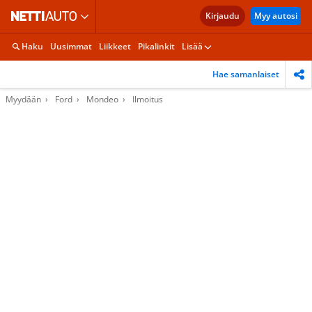
Kirjaudu
Myy autosi
Haku
Uusimmat
Liikkeet
Pikalinkit
Lisää
Hae samanlaiset
Myydään
Ford
Mondeo
Ilmoitus