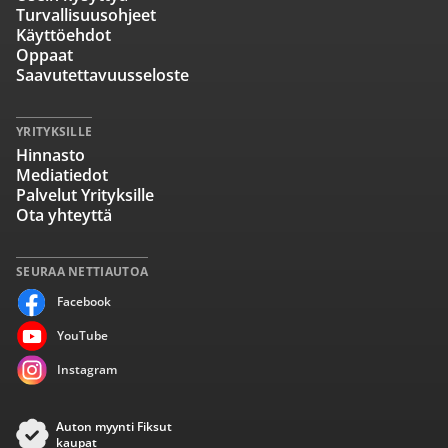
Turvallisuusohjeet
Käyttöehdot
Oppaat
Saavutettavuusseloste
YRITYKSILLE
Hinnasto
Mediatiedot
Palvelut Yrityksille
Ota yhteyttä
SEURAA NETTIAUTOA
Facebook
YouTube
Instagram
Auton myynti Fiksut
kaupat