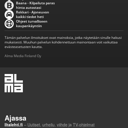
Baana - Kilpailuta paras
hinta autostasi
Rekkari - Ajoneuvon
kaikki tiedot heti
Ohjeet turvalliseen
kaupankäyntiin
Tämän palvelun ilmoitukset ovat mainoksia, jotka näytetään sinulle hakusi
mukaisesti. Muuhun palvelun kohdennettuun mainontaan voit vaikuttaa
evästeasetusten kautta.
Alma Media Finland Oy