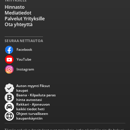
YRITYKSILLE
Hinnasto
Mediatiedot
Palvelut Yrityksille
Ota yhteyttä
SEURAA NETTIAUTOA
Facebook
YouTube
Instagram
Auton myynti Fiksut
kaupat
Baana - Kilpailuta paras
hinta autostasi
Rekkari - Ajoneuvon
kaikki tiedot heti
Ohjeet turvalliseen
kaupankäyntiin