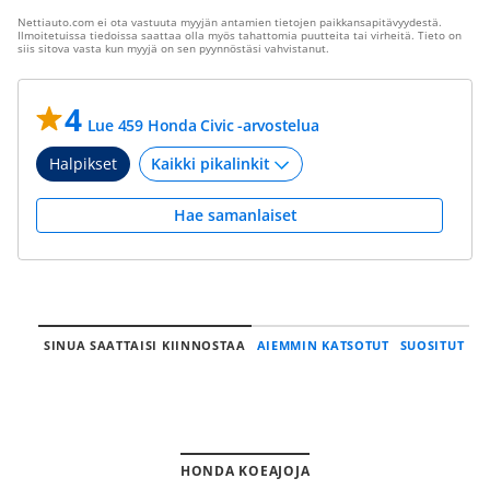
Nettiauto.com ei ota vastuuta myyjän antamien tietojen paikkansapitävyydestä.
Ilmoitetuissa tiedoissa saattaa olla myös tahattomia puutteita tai virheitä. Tieto on
siis sitova vasta kun myyjä on sen pyynnöstäsi vahvistanut.
4
Lue 459 Honda Civic -arvostelua
Halpikset
Hae samanlaiset
SINUA SAATTAISI KIINNOSTAA
AIEMMIN KATSOTUT
SUOSITUT
HONDA KOEAJOJA