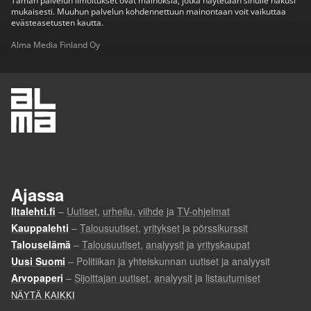
Tämän palvelun ilmoitukset ovat mainoksia, jotka näytetään sinulle hakusi
mukaisesti. Muuhun palvelun kohdennettuun mainontaan voit vaikuttaa
evästeasetusten kautta.
Alma Media Finland Oy