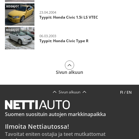
KOEAJOT
23.04.2004
Tyypit: Honda Civic 1.5i LS VTEC
KOEAJOT
06.03.2003
Tyypit: Honda Civic Type R
Sivun alkuun
Sivun alkuun
FI
/
EN
Suomen suosituin autojen markkinapaikka
Ilmoita Nettiautossa!
Tavoitat eniten ostajia ja teet mutkattomat