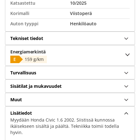
Katsastettu
10/2025
Korimalli
Viistoperä
Auton tyyppi
Henkilöauto
Tekniset tiedot
Energiamerkintä
E
159 g/km
Turvallisuus
Sisätilat ja mukavuudet
Muut
Lisätiedot
Myydään Honda Civic 1.6 2002. Siistissä kunnossa
ikäisekseen sisältä ja päältä. Tekniikka toimii todella
hyvin.