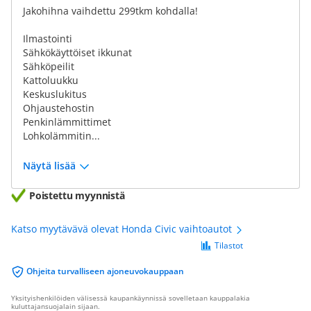
Jakohihna vaihdettu 299tkm kohdalla!
Ilmastointi
Sähkökäyttöiset ikkunat
Sähköpeilit
Kattoluukku
Keskuslukitus
Ohjaustehostin
Penkinlämmittimet
Lohkolämmitin...
Näytä lisää
Poistettu myynnistä
Katso myytävävä olevat Honda Civic vaihtoautot
Tilastot
Ohjeita turvalliseen ajoneuvokauppaan
Yksityishenkilöiden välisessä kaupankäynnissä sovelletaan kauppalakia
kuluttajansuojalain sijaan.