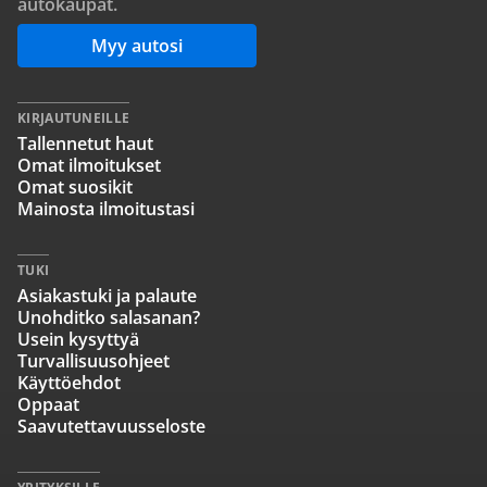
autokaupat.
Myy autosi
KIRJAUTUNEILLE
Tallennetut haut
Omat ilmoitukset
Omat suosikit
Mainosta ilmoitustasi
TUKI
Asiakastuki ja palaute
Unohditko salasanan?
Usein kysyttyä
Turvallisuusohjeet
Käyttöehdot
Oppaat
Saavutettavuusseloste