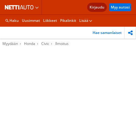
Kirjaudu
Myy autosi
Haku
Uusimmat
Liikkeet
Pikalinkit
Lisää
Hae samanlaiset
Myydään
Honda
Civic
Ilmoitus