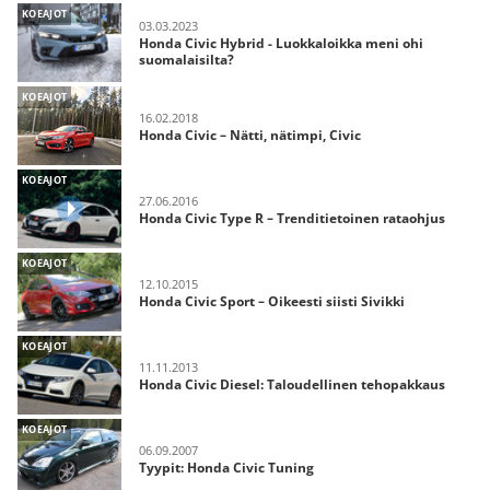
KOEAJOT
03.03.2023
Honda Civic Hybrid - Luokkaloikka meni ohi
suomalaisilta?
KOEAJOT
16.02.2018
Honda Civic – Nätti, nätimpi, Civic
KOEAJOT
27.06.2016
Honda Civic Type R – Trenditietoinen rataohjus
KOEAJOT
12.10.2015
Honda Civic Sport – Oikeesti siisti Sivikki
KOEAJOT
11.11.2013
Honda Civic Diesel: Taloudellinen tehopakkaus
KOEAJOT
06.09.2007
Tyypit: Honda Civic Tuning