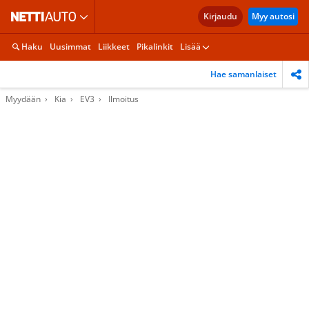
Kirjaudu
Myy autosi
Haku
Uusimmat
Liikkeet
Pikalinkit
Lisää
Hae samanlaiset
Myydään
Kia
EV3
Ilmoitus