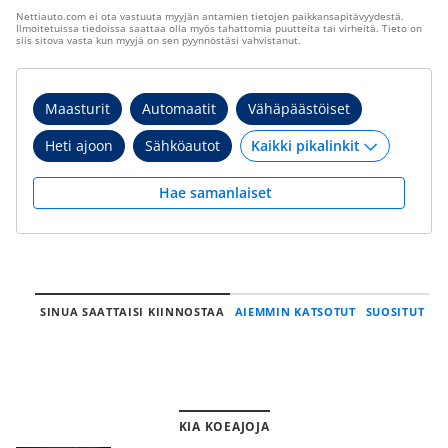
Nettiauto.com ei ota vastuuta myyjän antamien tietojen paikkansapitävyydestä.
Ilmoitetuissa tiedoissa saattaa olla myös tahattomia puutteita tai virheitä. Tieto on
siis sitova vasta kun myyjä on sen pyynnöstäsi vahvistanut.
Maasturit
Automaatit
Vähäpäästöiset
Heti ajoon
Sähköautot
Hae samanlaiset
SINUA SAATTAISI KIINNOSTAA
AIEMMIN KATSOTUT
SUOSITUT
KIA KOEAJOJA