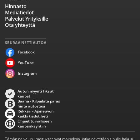
Hinnasto
Mediatiedot
Palvelut Yrityksille
Ota yhteyttä
SEURAA NETTIAUTOA
Facebook
YouTube
Instagram
Auton myynti Fiksut
kaupat
Baana - Kilpailuta paras
hinta autostasi
Rekkari - Ajoneuvon
kaikki tiedot heti
Ohjeet turvalliseen
kaupankäyntiin
Tämän palvelun ilmoitukset ovat mainoksia, jotka näytetään sinulle hakusi