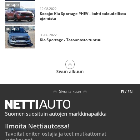
KOEAJOT
12.08.2022
Koeajo: Kia Sportage PHEV - kohti taloudellista
ajamista
KOEAJOT
06.06.2022
Kia Sportage - Tasonnosto tuntuu
Sivun alkuun
Sivun alkuun
FI
/
EN
Suomen suosituin autojen markkinapaikka
Ilmoita Nettiautossa!
Tavoitat eniten ostajia ja teet mutkattomat