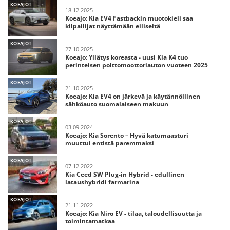
KOEAJOT
18.12.2025
Koeajo: Kia EV4 Fastbackin muotokieli saa
kilpailijat näyttämään eiliseltä
KOEAJOT
27.10.2025
Koeajo: Yllätys koreasta - uusi Kia K4 tuo
perinteisen polttomoottoriauton vuoteen 2025
KOEAJOT
21.10.2025
Koeajo: Kia EV4 on järkevä ja käytännöllinen
sähköauto suomalaiseen makuun
KOEAJOT
03.09.2024
Koeajo: Kia Sorento – Hyvä katumaasturi
muuttui entistä paremmaksi
KOEAJOT
07.12.2022
Kia Ceed SW Plug-in Hybrid - edullinen
lataushybridi farmarina
KOEAJOT
21.11.2022
Koeajo: Kia Niro EV - tilaa, taloudellisuutta ja
toimintamatkaa