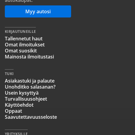
autokaupat.
Myy autosi
KIRJAUTUNEILLE
Tallennetut haut
Omat ilmoitukset
Omat suosikit
Mainosta ilmoitustasi
TUKI
Asiakastuki ja palaute
Unohditko salasanan?
Usein kysyttyä
Turvallisuusohjeet
Käyttöehdot
Oppaat
Saavutettavuusseloste
YRITYKSILLE