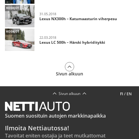
KOEAJOT
31.05.2018
Lexus NX300h – Katumaasturin viherpesu
KOEAJOT
22.03.2018
Lexus LC 500h – Härski hybriditykki
Sivun alkuun
Sivun alkuun
FI
/
EN
Suomen suosituin autojen markkinapaikka
Ilmoita Nettiautossa!
Tavoitat eniten ostajia ja teet mutkattomat