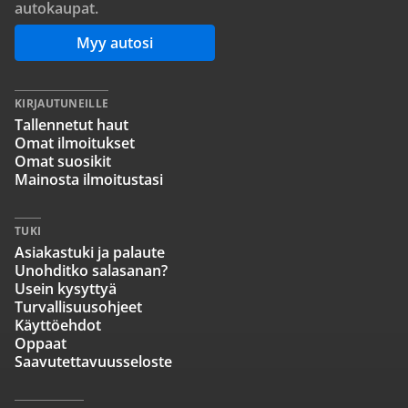
autokaupat.
Myy autosi
KIRJAUTUNEILLE
Tallennetut haut
Omat ilmoitukset
Omat suosikit
Mainosta ilmoitustasi
TUKI
Asiakastuki ja palaute
Unohditko salasanan?
Usein kysyttyä
Turvallisuusohjeet
Käyttöehdot
Oppaat
Saavutettavuusseloste