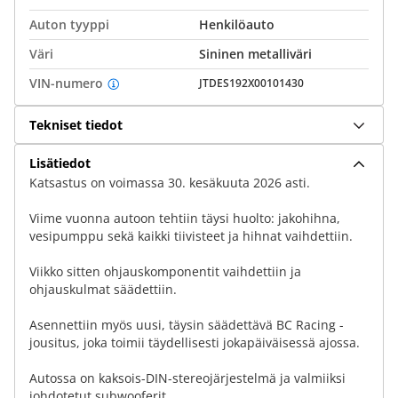
Auton tyyppi
Henkilöauto
Väri
Sininen metalliväri
VIN-numero
JTDES192X00101430
Tekniset tiedot
Lisätiedot
Katsastus on voimassa 30. kesäkuuta 2026 asti.
Viime vuonna autoon tehtiin täysi huolto: jakohihna,
vesipumppu sekä kaikki tiivisteet ja hihnat vaihdettiin.
Viikko sitten ohjauskomponentit vaihdettiin ja
ohjauskulmat säädettiin.
Asennettiin myös uusi, täysin säädettävä BC Racing -
jousitus, joka toimii täydellisesti jokapäiväisessä ajossa.
Autossa on kaksois-DIN-stereojärjestelmä ja valmiiksi
johdotetut subwooferit.