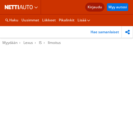
Kirjaudu
Myy autosi
Haku
Uusimmat
Liikkeet
Pikalinkit
Lisää
Hae samanlaiset
Myydään
Lexus
IS
Ilmoitus