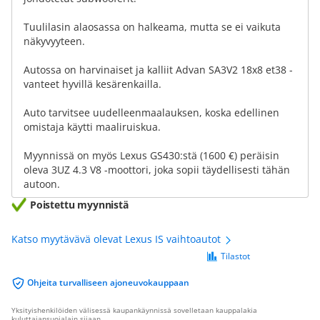
Tuulilasin alaosassa on halkeama, mutta se ei vaikuta
näkyvyyteen.
Autossa on harvinaiset ja kalliit Advan SA3V2 18x8 et38 -
vanteet hyvillä kesärenkailla.
Auto tarvitsee uudelleenmaalauksen, koska edellinen
omistaja käytti maaliruiskua.
Myynnissä on myös Lexus GS430:stä (1600 €) peräisin
oleva 3UZ 4.3 V8 -moottori, joka sopii täydellisesti tähän
autoon.
Poistettu myynnistä
Katso myytävävä olevat Lexus IS vaihtoautot
Tilastot
Ohjeita turvalliseen ajoneuvokauppaan
Yksityishenkilöiden välisessä kaupankäynnissä sovelletaan kauppalakia
kuluttajansuojalain sijaan.