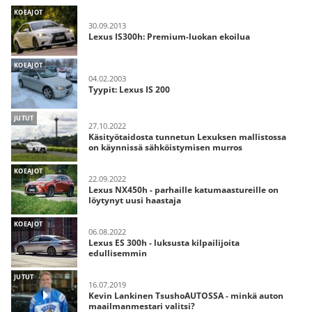
KOEAJOT
30.09.2013
Lexus IS300h: Premium-luokan ekoilua
KOEAJOT
04.02.2003
Tyypit: Lexus IS 200
JUTUT
27.10.2022
Käsityötaidosta tunnetun Lexuksen mallistossa
on käynnissä sähköistymisen murros
KOEAJOT
22.09.2022
Lexus NX450h - parhaille katumaastureille on
löytynyt uusi haastaja
KOEAJOT
06.08.2022
Lexus ES 300h - luksusta kilpailijoita
edullisemmin
JUTUT
16.07.2019
Kevin Lankinen TsushoAUTOSSA - minkä auton
maailmanmestari valitsi?