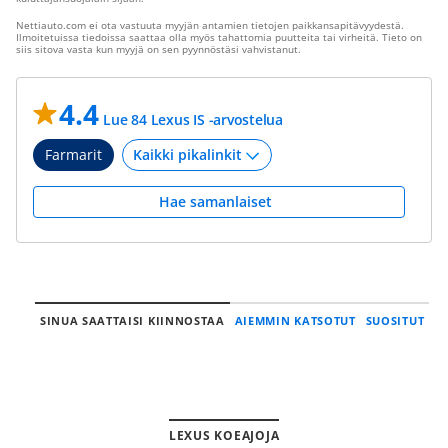
Nettiauto.com ei ota vastuuta myyjän antamien tietojen paikkansapitävyydestä.
Ilmoitetuissa tiedoissa saattaa olla myös tahattomia puutteita tai virheitä. Tieto on
siis sitova vasta kun myyjä on sen pyynnöstäsi vahvistanut.
4.4
Lue 84 Lexus IS -arvostelua
Farmarit
Hae samanlaiset
SINUA SAATTAISI KIINNOSTAA
AIEMMIN KATSOTUT
SUOSITUT
LEXUS KOEAJOJA