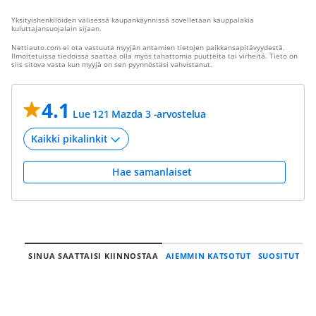
Yksityishenkilöiden välisessä kaupankäynnissä sovelletaan kauppalakia
kuluttajansuojalain sijaan.
Nettiauto.com ei ota vastuuta myyjän antamien tietojen paikkansapitävyydestä.
Ilmoitetuissa tiedoissa saattaa olla myös tahattomia puutteita tai virheitä. Tieto on
siis sitova vasta kun myyjä on sen pyynnöstäsi vahvistanut.
4.1
Lue 121 Mazda 3 -arvostelua
Hae samanlaiset
SINUA SAATTAISI KIINNOSTAA
AIEMMIN KATSOTUT
SUOSITUT