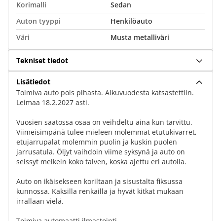
Korimalli
Sedan
Auton tyyppi
Henkilöauto
Väri
Musta metalliväri
Tekniset tiedot
Lisätiedot
Toimiva auto pois pihasta. Alkuvuodesta katsastettiin.
Leimaa 18.2.2027 asti.
Vuosien saatossa osaa on veihdeltu aina kun tarvittu.
Viimeisimpänä tulee mieleen molemmat etutukivarret,
etujarrupalat molemmin puolin ja kuskin puolen
jarrusatula. Öljyt vaihdoin viime syksynä ja auto on
seissyt melkein koko talven, koska ajettu eri autolla.
Auto on ikäisekseen koriltaan ja sisustalta fiksussa
kunnossa. Kaksilla renkailla ja hyvät kitkat mukaan
irrallaan vielä.
Toimiva automaatti ilmastointi.