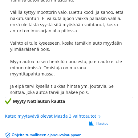
Välillä syttyy moottorin valo. Luettu koodi ja sanoo, että
nakutusanturi. Ei vaikuta ajoon vaikka palaakin välillä,
enkä ole tästä syystä sitä myöskään vaihtanut, koska
anturi on imusarjan alla piilossa.
Vaihto ei tule kyseeseen, koska tämäkin auto myydään
ylimääräisenä pois.
Myyn autoa toisen henkilön puolesta, joten auto ei ole
minun nimissä. Omistaja on mukana
myyntitapahtumassa.
Ja eipä tarvi kysellä tiukkaa hintaa ym. joutavia. Se
soittaa, joka autoa tarvii ja hakee pois.
Myyty Nettiauton kautta
Katso myytävävä olevat Mazda 3 vaihtoautot
Tilastot
Ohjeita turvalliseen ajoneuvokauppaan