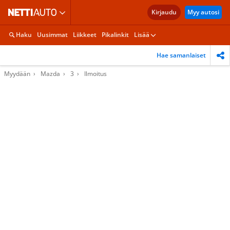
Kirjaudu
Myy autosi
Haku
Uusimmat
Liikkeet
Pikalinkit
Lisää
Hae samanlaiset
Myydään
Mazda
3
Ilmoitus