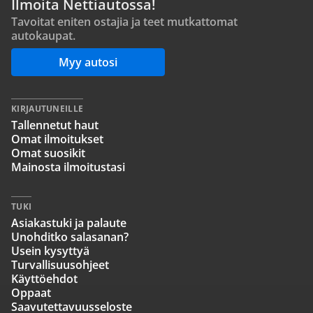
Ilmoita Nettiautossa!
Tavoitat eniten ostajia ja teet mutkattomat
autokaupat.
Myy autosi
KIRJAUTUNEILLE
Tallennetut haut
Omat ilmoitukset
Omat suosikit
Mainosta ilmoitustasi
TUKI
Asiakastuki ja palaute
Unohditko salasanan?
Usein kysyttyä
Turvallisuusohjeet
Käyttöehdot
Oppaat
Saavutettavuusseloste