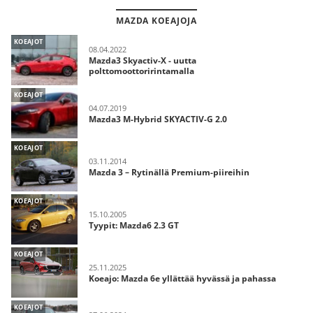
MAZDA KOEAJOJA
KOEAJOT
08.04.2022
Mazda3 Skyactiv-X - uutta
polttomoottoririntamalla
KOEAJOT
04.07.2019
Mazda3 M-Hybrid SKYACTIV-G 2.0
KOEAJOT
03.11.2014
Mazda 3 – Rytinällä Premium-piireihin
KOEAJOT
15.10.2005
Tyypit: Mazda6 2.3 GT
KOEAJOT
25.11.2025
Koeajo: Mazda 6e yllättää hyvässä ja pahassa
KOEAJOT