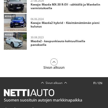
27.06.2024
Koeajo: Mazda MX-30 R-EV - sähköllä ja Wankelin
varmistuksella
KOEAJOT
06.06.2024
Koeajo: Mazda2 hybrid – Käsittämättömän pieni
kulutus
KOEAJOT
30.08.2023
Mazda2 - kaupunkiauto kohtuullisella
panoksella
Sivun alkuun
Sivun alkuun
FI
/
EN
Suomen suosituin autojen markkinapaikka