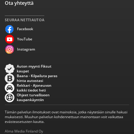
Ota yhteyttä
SEURAA NETTIAUTOA
Facebook
YouTube
Instagram
Auton myynti Fiksut
kaupat
Baana - Kilpailuta paras
hinta autostasi
Rekkari - Ajoneuvon
kaikki tiedot heti
Ohjeet turvalliseen
kaupankäyntiin
Tämän palvelun ilmoitukset ovat mainoksia, jotka näytetään sinulle hakusi
mukaisesti. Muuhun palvelun kohdennettuun mainontaan voit vaikuttaa
evästeasetusten kautta.
Alma Media Finland Oy