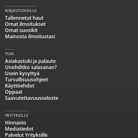
KIRJAUTUNEILLE
Tallennetut haut
Omat ilmoitukset
Omat suosikit
Mainosta ilmoitustasi
TUKI
Asiakastuki ja palaute
Unohditko salasanan?
Usein kysyttyä
Turvallisuusohjeet
Käyttöehdot
Oppaat
Saavutettavuusseloste
YRITYKSILLE
Hinnasto
Mediatiedot
Palvelut Yrityksille