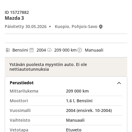
ID 15727882
Mazda 3
Päivitetty 30.05.2026
Kuopio, Pohjois-Savo
Bensiini
2004
209 000 km
Manuaali
Ystävän puolesta myyntiin auto. Ei ole
nettiautotunnuksia
Perustiedot
Mittarilukema
209 000 km
Moottori
1,6 l, Bensiini
Vuosimalli
2004 (ensirek. 10-2004)
Vaihteisto
Manuaali
Vetotapa
Etuveto