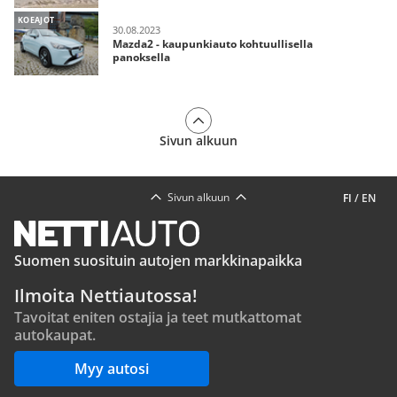
KOEAJOT
30.08.2023
Mazda2 - kaupunkiauto kohtuullisella
panoksella
Sivun alkuun
Sivun alkuun
FI
/
EN
Suomen suosituin autojen markkinapaikka
Ilmoita Nettiautossa!
Tavoitat eniten ostajia ja teet mutkattomat
autokaupat.
Myy autosi