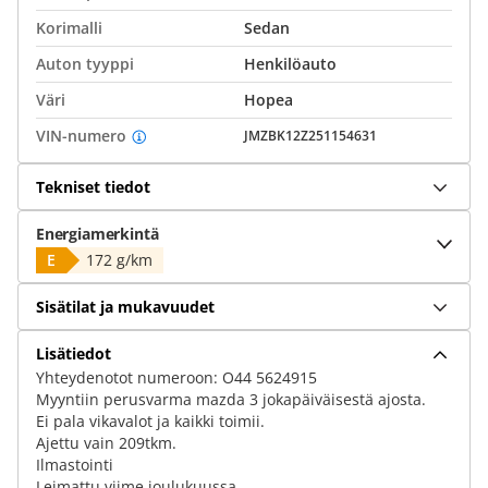
Korimalli
Sedan
Auton tyyppi
Henkilöauto
Väri
Hopea
VIN-numero
JMZBK12Z251154631
Tekniset tiedot
Energiamerkintä
E
172 g/km
Sisätilat ja mukavuudet
Lisätiedot
Yhteydenotot numeroon: O44 5624915
Myyntiin perusvarma mazda 3 jokapäiväisestä ajosta.
Ei pala vikavalot ja kaikki toimii.
Ajettu vain 209tkm.
Ilmastointi
Leimattu viime joulukuussa.