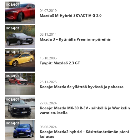
KOEAJOT
04.07.2019
Mazda3 M-Hybrid SKYACTIV-G 2.0
KOEAJOT
03.11.2014
Mazda 3 – Rytinällä Premium-piireihin
KOEAJOT
15.10.2005
Tyypit: Mazda6 2.3 GT
KOEAJOT
25.11.2025
Koeajo: Mazda 6e yllättää hyvässä ja pahassa
KOEAJOT
27.06.2024
Koeajo: Mazda MX-30 R-EV - sähköllä ja Wankelin
varmistuksella
KOEAJOT
06.06.2024
Koeajo: Mazda2 hybrid – Käsittämättömän pieni
kulutus