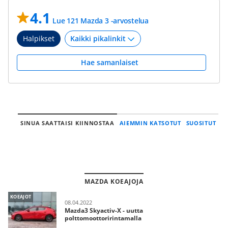
4.1
Lue 121 Mazda 3 -arvostelua
Halpikset
Hae samanlaiset
SINUA SAATTAISI KIINNOSTAA
AIEMMIN KATSOTUT
SUOSITUT
MAZDA KOEAJOJA
KOEAJOT
08.04.2022
Mazda3 Skyactiv-X - uutta
polttomoottoririntamalla