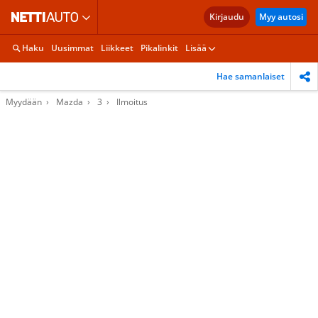
Kirjaudu
Myy autosi
Haku
Uusimmat
Liikkeet
Pikalinkit
Lisää
Hae samanlaiset
Myydään
Mazda
3
Ilmoitus