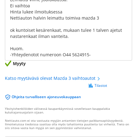
Ei vaihtoa
Hinta lukee ilmoituksessa
Nettiauton halvin leimattu toimiva mazda 3
ok kuntoiset kesärenkaat, mukaan tulee 1 talven ajetut
nastarenkaat ilman vanteita.
Huom.
-Yhteydenotot numeroon O44 5624915-
Myyty
Katso myytävävä olevat Mazda 3 vaihtoautot
Tilastot
Ohjeita turvalliseen ajoneuvokauppaan
Yksityishenkilöiden välisessä kaupankäynnissä sovelletaan kauppalakia
kuluttajansuojalain sijaan.
Nettiauto.com ei ota vastuuta myyjän antamien tietojen paikkansapitävyydestä.
Ilmoitetuissa tiedoissa saattaa olla myös tahattomia puutteita tai virheitä. Tieto on
siis sitova vasta kun myyjä on sen pyynnöstäsi vahvistanut.