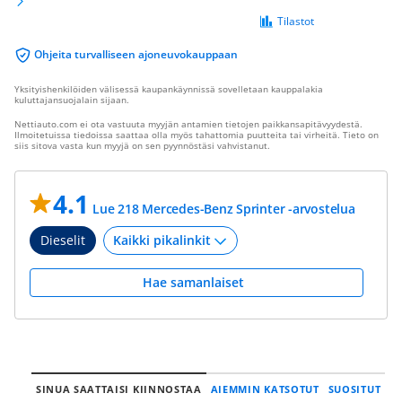
Tilastot
Ohjeita turvalliseen ajoneuvokauppaan
Yksityishenkilöiden välisessä kaupankäynnissä sovelletaan kauppalakia
kuluttajansuojalain sijaan.
Nettiauto.com ei ota vastuuta myyjän antamien tietojen paikkansapitävyydestä.
Ilmoitetuissa tiedoissa saattaa olla myös tahattomia puutteita tai virheitä. Tieto on
siis sitova vasta kun myyjä on sen pyynnöstäsi vahvistanut.
4.1
Lue 218 Mercedes-Benz Sprinter -arvostelua
Dieselit
Hae samanlaiset
SINUA SAATTAISI KIINNOSTAA
AIEMMIN KATSOTUT
SUOSITUT