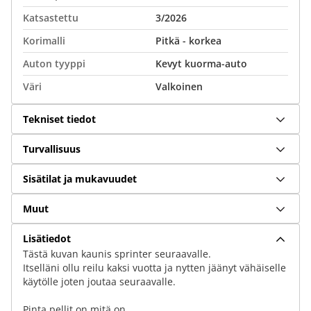
Katsastettu
3/2026
Korimalli
Pitkä - korkea
Auton tyyppi
Kevyt kuorma-auto
Väri
Valkoinen
Tekniset tiedot
Turvallisuus
Sisätilat ja mukavuudet
Muut
Lisätiedot
Tästä kuvan kaunis sprinter seuraavalle.
Itselläni ollu reilu kaksi vuotta ja nytten jäänyt vähäiselle
käytölle joten joutaa seuraavalle.
Pinta pellit on mitä on