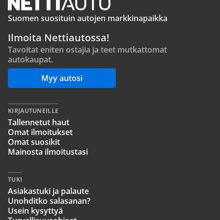
Suomen suosituin autojen markkinapaikka
Ilmoita Nettiautossa!
Tavoitat eniten ostajia ja teet mutkattomat
autokaupat.
Myy autosi
KIRJAUTUNEILLE
Tallennetut haut
Omat ilmoitukset
Omat suosikit
Mainosta ilmoitustasi
TUKI
Asiakastuki ja palaute
Unohditko salasanan?
Usein kysyttyä