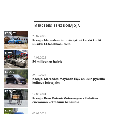
MERCEDES-BENZ KOEAJOJA
KOEAJOT
29.07.2025
Koeajo: Mercedes-Benz räväyttää kaikki kortit
uusiksi CLA-sähköautolla
JUTUT
11.02.2025
54 miljoonan halpis
KOEAJOT
24.10.2024
Koeajo: Mercedes-Maybach EQS on kuin pyörillä
kulkeva loistojahti
KOEAJOT
17.06.2024
Koeajo: Benz Patent-Motorwagen - Kuluttaa
enemmän vettä kuin bensiiniä
KOEAJOT
07.06.2024