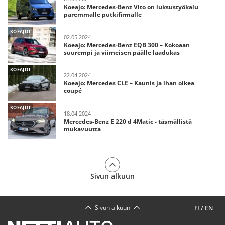
Koeajo: Mercedes-Benz Vito on luksustyökalu
paremmalle putkifirmalle
KOEAJOT
02.05.2024
Koeajo: Mercedes-Benz EQB 300 – Kokoaan
suurempi ja viimeisen päälle laadukas
KOEAJOT
22.04.2024
Koeajo: Mercedes CLE – Kaunis ja ihan oikea
coupé
KOEAJOT
18.04.2024
Mercedes-Benz E 220 d 4Matic - täsmällistä
mukavuutta
Sivun alkuun
Sivun alkuun
FI
/
EN