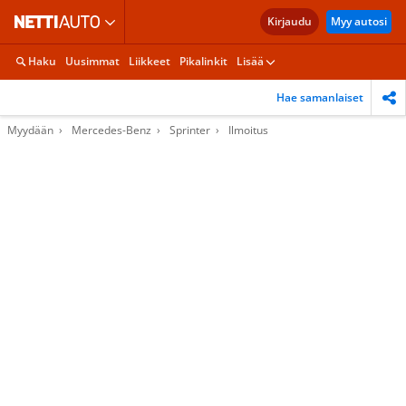
Kirjaudu
Myy autosi
Haku
Uusimmat
Liikkeet
Pikalinkit
Lisää
Hae samanlaiset
Myydään
Mercedes-Benz
Sprinter
Ilmoitus