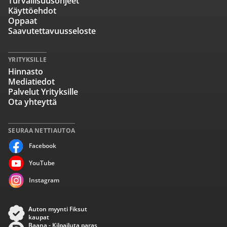
Turvallisuusohjeet
Käyttöehdot
Oppaat
Saavutettavuusseloste
YRITYKSILLE
Hinnasto
Mediatiedot
Palvelut Yrityksille
Ota yhteyttä
SEURAA NETTIAUTOA
Facebook
YouTube
Instagram
Auton myynti Fiksut
kaupat
Baana - Kilpailuta paras