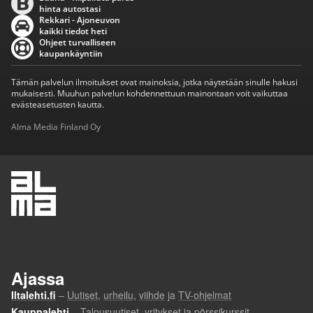
hinta autostasi
Rekkari - Ajoneuvon
kaikki tiedot heti
Ohjeet turvalliseen
kaupankäyntiin
Tämän palvelun ilmoitukset ovat mainoksia, jotka näytetään sinulle hakusi
mukaisesti. Muuhun palvelun kohdennettuun mainontaan voit vaikuttaa
evästeasetusten kautta.
Alma Media Finland Oy