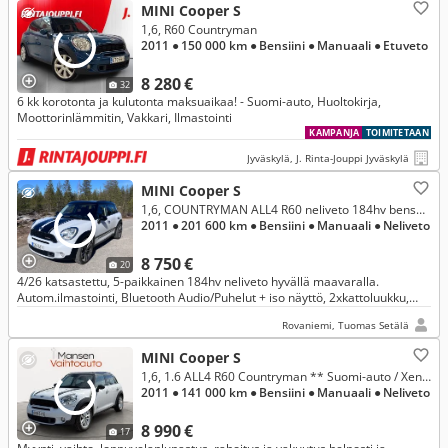
MINI Cooper S
1,6, R60 Countryman
2011
● 150 000 km
● Bensiini
● Manuaali
● Etuveto
8 280 €
32
6 kk korotonta ja kulutonta maksuaikaa! - Suomi-auto, Huoltokirja,
Moottorinlämmitin, Vakkari, Ilmastointi
KAMPANJA
TOIMITETAAN
Jyväskylä, J. Rinta-Jouppi Jyväskylä
MINI Cooper S
1,6, COUNTRYMAN ALL4 R60 neliveto 184hv bensa. Ehkä vaihtokin?
2011
● 201 600 km
● Bensiini
● Manuaali
● Neliveto
8 750 €
20
4/26 katsastettu, 5-paikkainen 184hv neliveto hyvällä maavaralla.
Autom.ilmastointi, Bluetooth Audio/Puhelut + iso näyttö, 2xkattoluukku,
Vakionopeudensäädin, Adaptiiviset Xenon-valot, 18&17t alut ym.
Rovaniemi, Tuomas Setälä
MINI Cooper S
1,6, 1.6 ALL4 R60 Countryman ** Suomi-auto / Xenon / Vakkari / Ilmastointi **
2011
● 141 000 km
● Bensiini
● Manuaali
● Neliveto
8 990 €
17