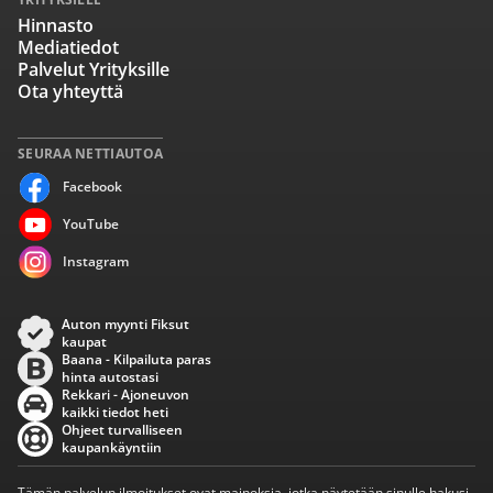
Hinnasto
Mediatiedot
Palvelut Yrityksille
Ota yhteyttä
SEURAA NETTIAUTOA
Facebook
YouTube
Instagram
Auton myynti Fiksut
kaupat
Baana - Kilpailuta paras
hinta autostasi
Rekkari - Ajoneuvon
kaikki tiedot heti
Ohjeet turvalliseen
kaupankäyntiin
Tämän palvelun ilmoitukset ovat mainoksia, jotka näytetään sinulle hakusi