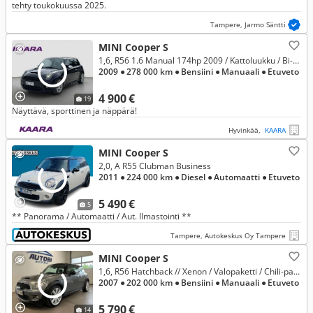
tehty toukokuussa 2025.
Tampere, Jarmo Säntti
MINI Cooper S
1,6, R56 1.6 Manual 174hp 2009 / Kattoluukku / Bi-Xenon / Vaihto & Rahoitus!
2009
● 278 000 km
● Bensiini
● Manuaali
● Etuveto
4 900 €
19
Näyttävä, sporttinen ja näppärä!
Hyvinkää,
KAARA
MINI Cooper S
2,0, A R55 Clubman Business
2011
● 224 000 km
● Diesel
● Automaatti
● Etuveto
5 490 €
5
** Panorama / Automaatti / Aut. Ilmastointi **
Tampere, Autokeskus Oy Tampere
MINI Cooper S
1,6, R56 Hatchback // Xenon / Valopaketti / Chili-paketti //
2007
● 202 000 km
● Bensiini
● Manuaali
● Etuveto
5 790 €
14