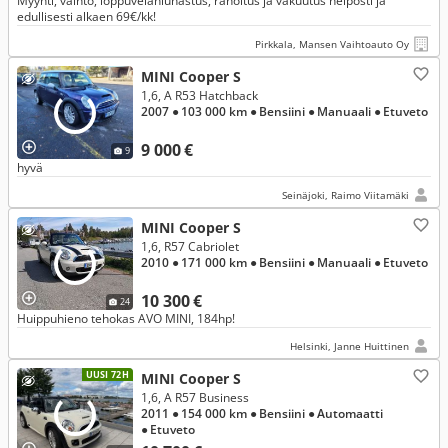
Myynti, vaihto, loppuvelanlunastus, rahoitus ja vakuutus helposti ja
edullisesti alkaen 69€/kk!
Pirkkala, Mansen Vaihtoauto Oy
MINI Cooper S
1,6, A R53 Hatchback
2007
● 103 000 km
● Bensiini
● Manuaali
● Etuveto
9 000 €
9
hyvä
Seinäjoki, Raimo Viitamäki
MINI Cooper S
1,6, R57 Cabriolet
2010
● 171 000 km
● Bensiini
● Manuaali
● Etuveto
10 300 €
24
Huippuhieno tehokas AVO MINI, 184hp!
Helsinki, Janne Huittinen
UUSI 72H
MINI Cooper S
1,6, A R57 Business
2011
● 154 000 km
● Bensiini
● Automaatti
● Etuveto