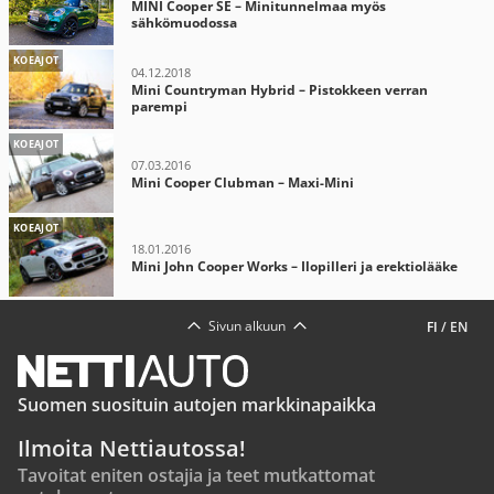
MINI Cooper SE – Minitunnelmaa myös
sähkömuodossa
KOEAJOT
04.12.2018
Mini Countryman Hybrid – Pistokkeen verran
parempi
KOEAJOT
07.03.2016
Mini Cooper Clubman – Maxi-Mini
KOEAJOT
18.01.2016
Mini John Cooper Works – Ilopilleri ja erektiolääke
Sivun alkuun
FI
/
EN
Suomen suosituin autojen markkinapaikka
Ilmoita Nettiautossa!
Tavoitat eniten ostajia ja teet mutkattomat