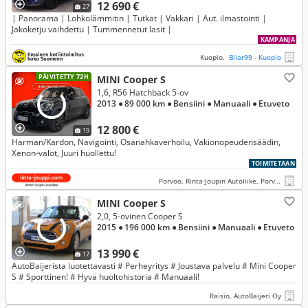
12 690 €
27
| Panorama | Lohkolämmitin | Tutkat | Vakkari | Aut. ilmastointi |
Jakoketju vaihdettu | Tummennetut lasit |
KAMPANJA
Kuopio,
Bilar99 - Kuopio
PÄIVITETTY 72H
MINI Cooper S
1,6, R56 Hatchback 5-ov
2013
● 89 000 km
● Bensiini
● Manuaali
● Etuveto
12 800 €
19
Harman/Kardon, Navigointi, Osanahkaverhoilu, Vakionopeudensäädin,
Xenon-valot, Juuri huollettu!
TOIMITETAAN
Porvoo, Rinta-Joupin Autoliike, Porvoo
MINI Cooper S
2,0, 5-ovinen Cooper S
2015
● 196 000 km
● Bensiini
● Manuaali
● Etuveto
13 990 €
17
AutoBaijerista luotettavasti # Perheyritys # Joustava palvelu # Mini Cooper
S # Sporttinen! # Hyvä huoltohistoria # Manuaali!
Raisio, AutoBaijeri Oy