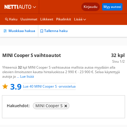
Kirjaudu
Myy autosi
Haku
Uusimmat
Liikkeet
Pikalinkit
Lisää
Muokkaa hakua
Tallenna haku
MINI Cooper S vaihtoautot
32
kpl
Sivu
1/2
Yhteensä
32
kpl MINI Cooper S vaihtoautoa mallista autoa myydään alla
olevien ilmoitusten kautta hintaluokissa 2 990 € - 23 900 €. Selaa käytettyjä
autoja ja
... Lue lisää
3.9
Lue 40 MINI Cooper S -arvostelua
Hakuehdot:
MINI Cooper S