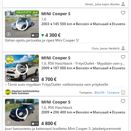
Veteli, Juha-tapio Alanko
PÄIVITETTY 24H
MINI Cooper S
1,6
2003
● 145 500 km
● Bensiini
● Manuaali
● Etuveto
4 300 €
22
Vähän ajettu pirtsakka ja ripeä Mini Cooper S!
Oulu, Jesse Heikkilä
MINI Cooper S
1,6, R56 Hatchback - YritysOutlet - Myydään vain yrityksille
2009
● 187 000 km
● Bensiini
● Manuaali
● Etuveto
4 700 €
61
– Tämä auto myydään YritysOutlet -valikoimasta vain yritykselle
Tampere,
Bilar99 - Tampere
MINI Cooper S
1,6, R56 Hatchback
2009
● 206 400 km
● Bensiini
● Manuaali
● Etuveto
4 800 €
19
Juuri katsastettu ja kattavasti huollettu Mini Cooper S. Jakoketjuremontti