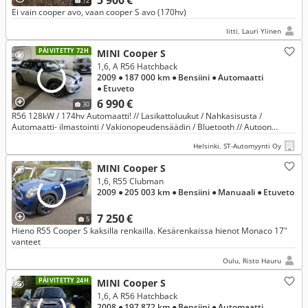
5 900 €
12
Ei vain cooper avo, vaan cooper S avo (170hv)
Iitti, Lauri Ylinen
PÄIVITETTY 72H
MINI Cooper S
1,6, A R56 Hatchback
2009
● 187 000 km
● Bensiini
● Automaatti
● Etuveto
6 990 €
30
R56 128kW / 174hv Automaatti! // Lasikattoluukut / Nahkasisusta /
Automaatti- ilmastointi / Vakionopeudensäädin / Bluetooth // Autoon
vaihdettu moottori jolla ajettu vain 16tkm! /
Helsinki, ST-Automyynti Oy
MINI Cooper S
1,6, R55 Clubman
2009
● 205 003 km
● Bensiini
● Manuaali
● Etuveto
7 250 €
5
Hieno R55 Cooper S kaksilla renkailla. Kesärenkaissa hienot Monaco 17"
vanteet
Oulu, Risto Hauru
PÄIVITETTY 24H
MINI Cooper S
1,6, A R56 Hatchback
2008
● 197 872 km
● Bensiini
● Automaatti