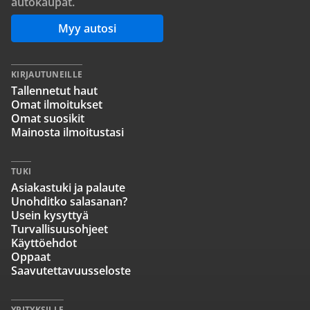
autokaupat.
Myy autosi
KIRJAUTUNEILLE
Tallennetut haut
Omat ilmoitukset
Omat suosikit
Mainosta ilmoitustasi
TUKI
Asiakastuki ja palaute
Unohditko salasanan?
Usein kysyttyä
Turvallisuusohjeet
Käyttöehdot
Oppaat
Saavutettavuusseloste
YRITYKSILLE