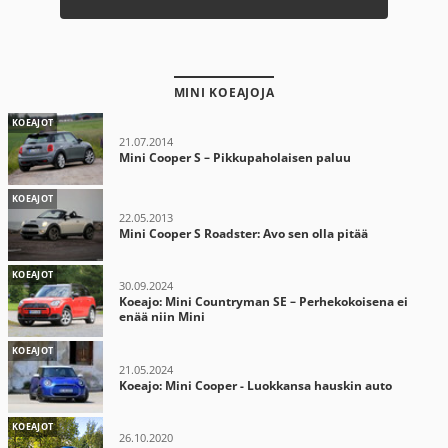
MINI KOEAJOJA
KOEAJOT
21.07.2014
Mini Cooper S – Pikkupaholaisen paluu
KOEAJOT
22.05.2013
Mini Cooper S Roadster: Avo sen olla pitää
KOEAJOT
30.09.2024
Koeajo: Mini Countryman SE – Perhekokoisena ei
enää niin Mini
KOEAJOT
21.05.2024
Koeajo: Mini Cooper - Luokkansa hauskin auto
KOEAJOT
26.10.2020