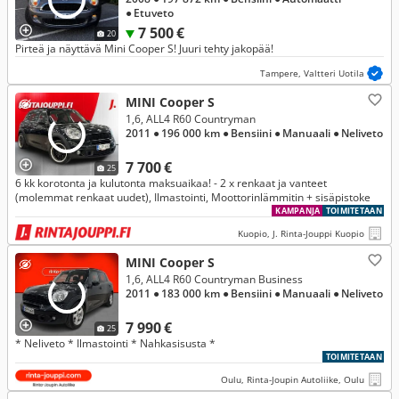
● Etuveto
7 500 €
20
Pirteä ja näyttävä Mini Cooper S! Juuri tehty jakopää!
Tampere, Valtteri Uotila
MINI Cooper S
1,6, ALL4 R60 Countryman
2011
● 196 000 km
● Bensiini
● Manuaali
● Neliveto
7 700 €
25
6 kk korotonta ja kulutonta maksuaikaa! - 2 x renkaat ja vanteet
(molemmat renkaat uudet), Ilmastointi, Moottorinlämmitin + sisäpistoke
KAMPANJA
TOIMITETAAN
Kuopio, J. Rinta-Jouppi Kuopio
MINI Cooper S
1,6, ALL4 R60 Countryman Business
2011
● 183 000 km
● Bensiini
● Manuaali
● Neliveto
7 990 €
25
* Neliveto * Ilmastointi * Nahkasisusta *
TOIMITETAAN
Oulu, Rinta-Joupin Autoliike, Oulu