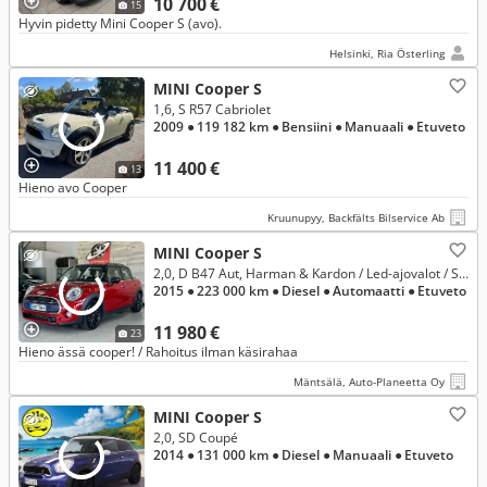
10 700 €
15
Hyvin pidetty Mini Cooper S (avo).
Helsinki, Ria Österling
MINI Cooper S
1,6, S R57 Cabriolet
2009
● 119 182 km
● Bensiini
● Manuaali
● Etuveto
11 400 €
13
Hieno avo Cooper
Kruunupyy, Backfälts Bilservice Ab
MINI Cooper S
2,0, D B47 Aut, Harman & Kardon / Led-ajovalot / Sporttipenkit
2015
● 223 000 km
● Diesel
● Automaatti
● Etuveto
11 980 €
23
Hieno ässä cooper! / Rahoitus ilman käsirahaa
Mäntsälä, Auto-Planeetta Oy
MINI Cooper S
2,0, SD Coupé
2014
● 131 000 km
● Diesel
● Manuaali
● Etuveto