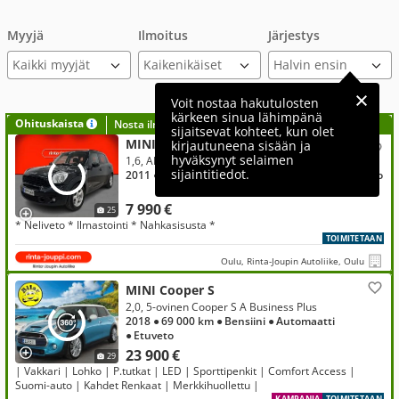
Myyjä
Ilmoitus
Järjestys
Kaikki myyjät
Voit nostaa hakutulosten
kärkeen sinua lähimpänä
Ohituskaista
Nosta ilmoituksesi tähän?
sijaitsevat kohteet, kun olet
MINI Cooper S
kirjautuneena sisään ja
hyväksynyt selaimen
1,6, ALL4 R60 Countryman Business
sijaintitiedot.
2011
● 183 000 km
● Bensiini
● Manuaali
● Neliveto
7 990 €
25
* Neliveto * Ilmastointi * Nahkasisusta *
TOIMITETAAN
Oulu, Rinta-Joupin Autoliike, Oulu
MINI Cooper S
2,0, 5-ovinen Cooper S A Business Plus
2018
● 69 000 km
● Bensiini
● Automaatti
● Etuveto
23 900 €
29
| Vakkari | Lohko | P.tutkat | LED | Sporttipenkit | Comfort Access |
Suomi-auto | Kahdet Renkaat | Merkkihuollettu |
KAMPANJA
TOIMITETAAN