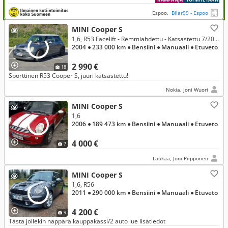
Espoo,
Bilar99 - Espoo
MINI Cooper S
1,6, R53 Facelift - Remmiahdettu - Katsastettu 7/2026
2004
● 233 000 km
● Bensiini
● Manuaali
● Etuveto
2 990 €
18
Sporttinen R53 Cooper S, juuri katsastettu!
Nokia, Joni Wuori
MINI Cooper S
1,6
2006
● 189 473 km
● Bensiini
● Manuaali
● Etuveto
4 000 €
7
Laukaa, Joni Piipponen
MINI Cooper S
1,6, R56
2011
● 290 000 km
● Bensiini
● Manuaali
● Etuveto
4 200 €
9
Tästä jollekin näppärä kauppakassi/2 auto lue lisätiedot