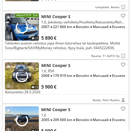
Lempäälä, Autosi
PÄIVITETTY 72H
MINI Cooper S
1,6, Jakoketju vaihdettu/Huollettu/Katsastettu/Rahoitus 3.9%
2007
● 221 800 km
● Bensiini
● Manuaali
● Etuveto
5 890 €
31
Tähänkin autoon rahoitus jopa ilman käsirahaa tai kaskopakkoa. Meiltä
Svea/Bigbank/SAV/MyMoney rahoitus. Kysy lisää, puh. 0445222836.
Rauma, T1 AUTO Oy
MINI Cooper S
1,6, R56
2008
● 179 919 km
● Bensiini
● Manuaali
● Etuveto
5 900 €
12
Katsastettu 28.5.2026
Rusko, Petri Ruottu
MINI Cooper S
1,6
2005
● 209 000 km
● Bensiini
● Manuaali
● Etuveto