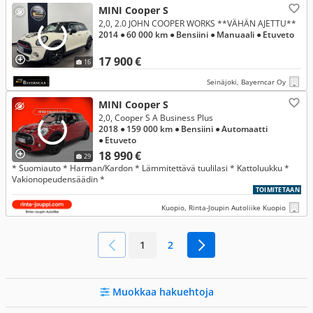
MINI Cooper S
2,0, 2.0 JOHN COOPER WORKS **VÄHÄN AJETTU**
2014
● 60 000 km
● Bensiini
● Manuaali
● Etuveto
17 900 €
16
Seinäjoki, Bayerncar Oy
MINI Cooper S
2,0, Cooper S A Business Plus
2018
● 159 000 km
● Bensiini
● Automaatti
● Etuveto
18 990 €
29
* Suomiauto * Harman/Kardon * Lämmitettävä tuulilasi * Kattoluukku *
Vakionopeudensäädin *
TOIMITETAAN
Kuopio, Rinta-Joupin Autoliike Kuopio
1
2
Muokkaa hakuehtoja