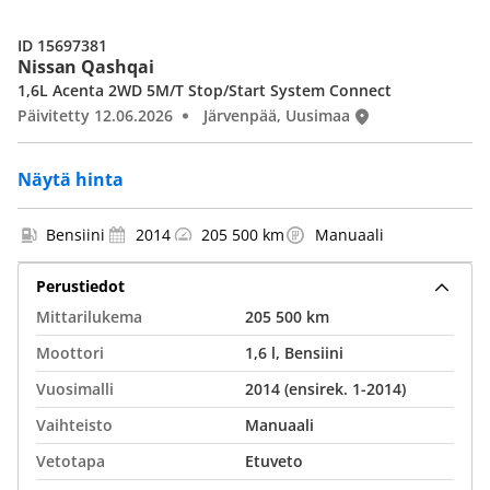
ID 15697381
Nissan Qashqai
1,6L Acenta 2WD 5M/T Stop/Start System Connect
Päivitetty 12.06.2026
Järvenpää, Uusimaa
Näytä hinta
Bensiini
2014
205 500 km
Manuaali
Perustiedot
Mittarilukema
205 500 km
Moottori
1,6 l, Bensiini
Vuosimalli
2014 (ensirek. 1-2014)
Vaihteisto
Manuaali
Vetotapa
Etuveto