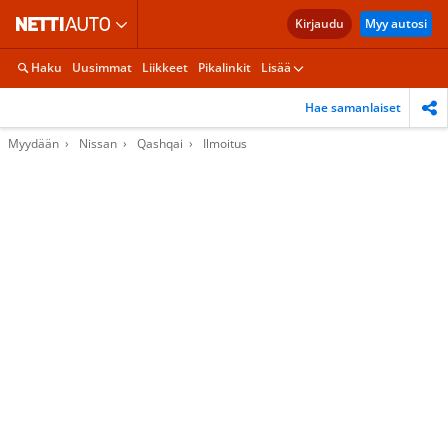
Kirjaudu
Myy autosi
Haku
Uusimmat
Liikkeet
Pikalinkit
Lisää
Hae samanlaiset
Myydään
Nissan
Qashqai
Ilmoitus