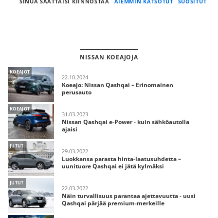
SINUA SAATTAISI KIINNOSTAA
AIEMMIN KATSOTUT
SUOSITUT
NISSAN KOEAJOJA
KOEAJOT
22.10.2024
Koeajo: Nissan Qashqai – Erinomainen
perusauto
KOEAJOT
31.03.2023
Nissan Qashqai e-Power - kuin sähköautolla
ajaisi
JUTUT
29.03.2022
Luokkansa parasta hinta-laatusuhdetta –
uunituore Qashqai ei jätä kylmäksi
JUTUT
22.03.2022
Näin turvallisuus parantaa ajettavuutta - uusi
Qashqai pärjää premium-merkeille