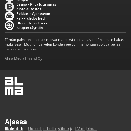
Baana - Kilpailuta paras
hinta autostasi
Rekkari - Ajoneuvon
kaikki tiedot heti
Ohjeet turvalliseen
kaupankäyntiin
Tämän palvelun ilmoitukset ovat mainoksia, jotka näytetään sinulle hakusi
mukaisesti. Muuhun palvelun kohdennettuun mainontaan voit vaikuttaa
evästeasetusten kautta.
Alma Media Finland Oy