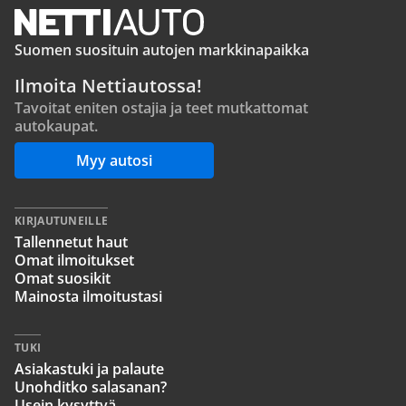
Suomen suosituin autojen markkinapaikka
Ilmoita Nettiautossa!
Tavoitat eniten ostajia ja teet mutkattomat
autokaupat.
Myy autosi
KIRJAUTUNEILLE
Tallennetut haut
Omat ilmoitukset
Omat suosikit
Mainosta ilmoitustasi
TUKI
Asiakastuki ja palaute
Unohditko salasanan?
Usein kysyttyä