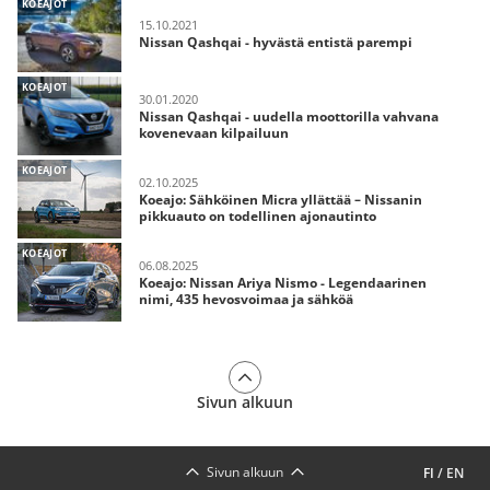
KOEAJOT
15.10.2021
Nissan Qashqai - hyvästä entistä parempi
KOEAJOT
30.01.2020
Nissan Qashqai - uudella moottorilla vahvana
kovenevaan kilpailuun
KOEAJOT
02.10.2025
Koeajo: Sähköinen Micra yllättää – Nissanin
pikkuauto on todellinen ajonautinto
KOEAJOT
06.08.2025
Koeajo: Nissan Ariya Nismo - Legendaarinen
nimi, 435 hevosvoimaa ja sähköä
Sivun alkuun
Sivun alkuun
FI
/
EN