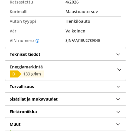
Katsastettu
4/2026
Korimalli
Maastoauto suv
Auton tyyppi
Henkilöauto
Väri
Valkoinen
VIN-numero
SJNFAAJ10U2789340
Tekniset tiedot
Energiamerkintä
D
139 g/km
Turvallisuus
Sisätilat ja mukavuudet
Elektroniikka
Muut