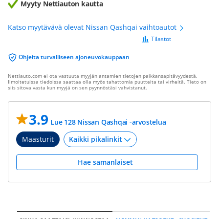
Myyty Nettiauton kautta
Katso myytävävä olevat Nissan Qashqai vaihtoautot
Tilastot
Ohjeita turvalliseen ajoneuvokauppaan
Nettiauto.com ei ota vastuuta myyjän antamien tietojen paikkansapitävyydestä.
Ilmoitetuissa tiedoissa saattaa olla myös tahattomia puutteita tai virheitä. Tieto on
siis sitova vasta kun myyjä on sen pyynnöstäsi vahvistanut.
3.9
Lue 128 Nissan Qashqai -arvostelua
Maasturit
Hae samanlaiset