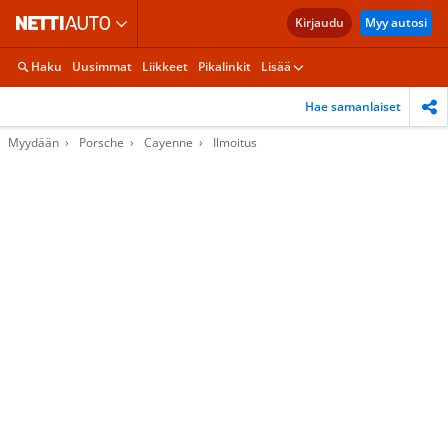
Kirjaudu
Myy autosi
Haku
Uusimmat
Liikkeet
Pikalinkit
Lisää
Hae samanlaiset
Myydään
Porsche
Cayenne
Ilmoitus