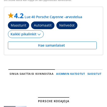
siis sitova vasta kun myyjä on sen pyynnöstäsi vahvistanut.
4.2
Lue 40 Porsche Cayenne -arvostelua
Maasturit
Automaatit
Nelivedot
Hae samanlaiset
SINUA SAATTAISI KIINNOSTAA
AIEMMIN KATSOTUT
SUOSITUT
PORSCHE KOEAJOJA