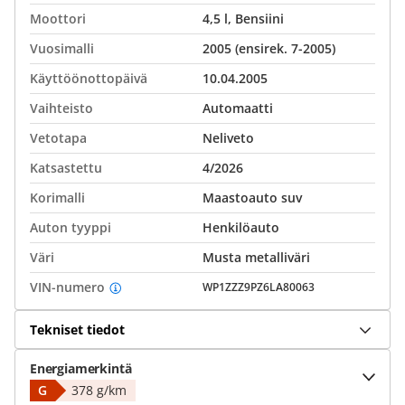
Moottori
4,5 l, Bensiini
Vuosimalli
2005 (ensirek. 7-2005)
Käyttöönottopäivä
10.04.2005
Vaihteisto
Automaatti
Vetotapa
Neliveto
Katsastettu
4/2026
Korimalli
Maastoauto suv
Auton tyyppi
Henkilöauto
Väri
Musta metalliväri
VIN-numero
WP1ZZZ9PZ6LA80063
Tekniset tiedot
Energiamerkintä
G
378 g/km