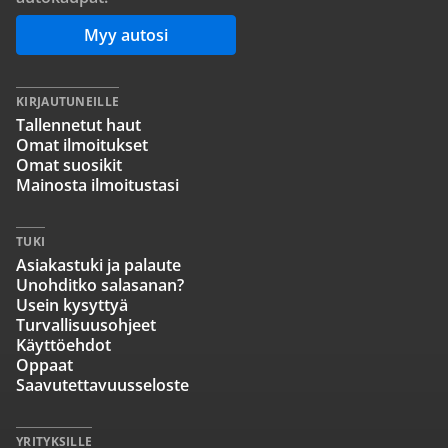
Myy autosi
KIRJAUTUNEILLE
Tallennetut haut
Omat ilmoitukset
Omat suosikit
Mainosta ilmoitustasi
TUKI
Asiakastuki ja palaute
Unohditko salasanan?
Usein kysyttyä
Turvallisuusohjeet
Käyttöehdot
Oppaat
Saavutettavuusseloste
YRITYKSILLE