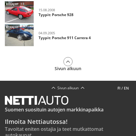
KOEAJOT
15.08.2008
Tyypit: Porsche 928
KOEAJOT
04.09.2005
Tyypit: Porsche 911 Carrera 4
Sivun alkuun
Sivun alkuun
FI
/
EN
Suomen suosituin autojen markkinapaikka
Ilmoita Nettiautossa!
Tavoitat eniten ostajia ja teet mutkattomat
autokaupat.