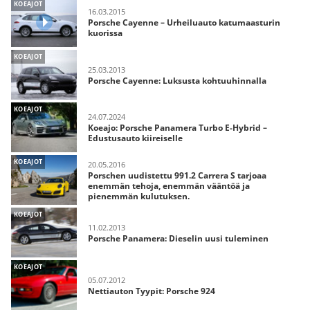
KOEAJOT
16.03.2015
Porsche Cayenne – Urheiluauto katumaasturin
kuorissa
KOEAJOT
25.03.2013
Porsche Cayenne: Luksusta kohtuuhinnalla
KOEAJOT
24.07.2024
Koeajo: Porsche Panamera Turbo E-Hybrid –
Edustusauto kiireiselle
KOEAJOT
20.05.2016
Porschen uudistettu 991.2 Carrera S tarjoaa
enemmän tehoja, enemmän vääntöä ja
pienemmän kulutuksen.
KOEAJOT
11.02.2013
Porsche Panamera: Dieselin uusi tuleminen
KOEAJOT
05.07.2012
Nettiauton Tyypit: Porsche 924