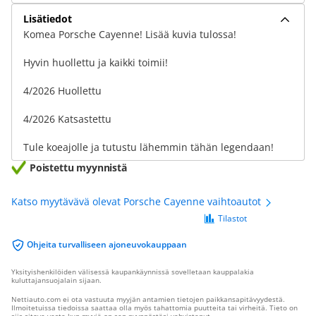
Lisätiedot
Komea Porsche Cayenne! Lisää kuvia tulossa!
Hyvin huollettu ja kaikki toimii!
4/2026 Huollettu
4/2026 Katsastettu
Tule koeajolle ja tutustu lähemmin tähän legendaan!
Poistettu myynnistä
Katso myytävävä olevat Porsche Cayenne vaihtoautot
Tilastot
Ohjeita turvalliseen ajoneuvokauppaan
Yksityishenkilöiden välisessä kaupankäynnissä sovelletaan kauppalakia
kuluttajansuojalain sijaan.
Nettiauto.com ei ota vastuuta myyjän antamien tietojen paikkansapitävyydestä.
Ilmoitetuissa tiedoissa saattaa olla myös tahattomia puutteita tai virheitä. Tieto on