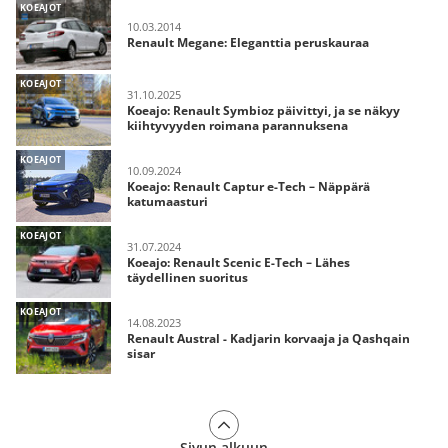
KOEAJOT
10.03.2014
Renault Megane: Eleganttia peruskauraa
KOEAJOT
31.10.2025
Koeajo: Renault Symbioz päivittyi, ja se näkyy
kiihtyvyyden roimana parannuksena
KOEAJOT
10.09.2024
Koeajo: Renault Captur e-Tech – Näppärä
katumaasturi
KOEAJOT
31.07.2024
Koeajo: Renault Scenic E-Tech – Lähes
täydellinen suoritus
KOEAJOT
14.08.2023
Renault Austral - Kadjarin korvaaja ja Qashqain
sisar
Sivun alkuun