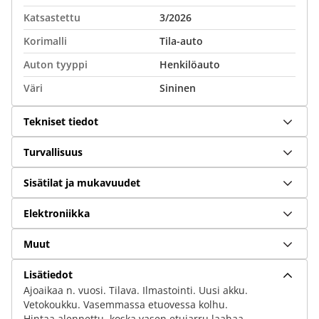
Katsastettu
3/2026
Korimalli
Tila-auto
Auton tyyppi
Henkilöauto
Väri
Sininen
Tekniset tiedot
Turvallisuus
Sisätilat ja mukavuudet
Elektroniikka
Muut
Lisätiedot
Ajoaikaa n. vuosi. Tilava. Ilmastointi. Uusi akku.
Vetokoukku. Vasemmassa etuovessa kolhu.
Hintaa alennettu, koska vasen etujarru laahaa.