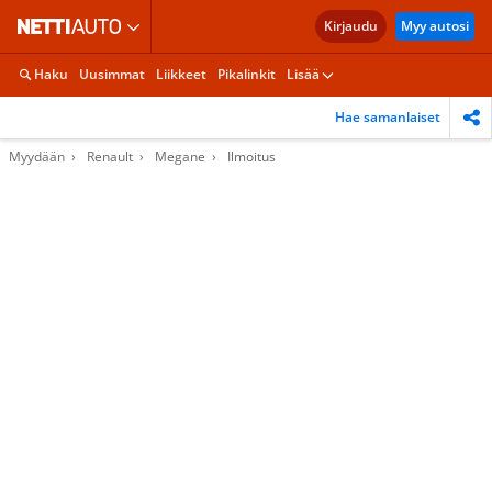
Kirjaudu
Myy autosi
Haku
Uusimmat
Liikkeet
Pikalinkit
Lisää
Hae samanlaiset
Myydään
Renault
Megane
Ilmoitus