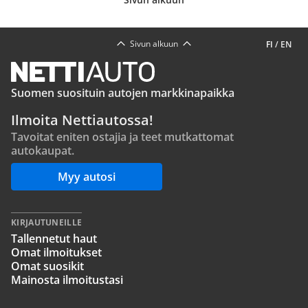
Sivun alkuun
FI
/
EN
Suomen suosituin autojen markkinapaikka
Ilmoita Nettiautossa!
Tavoitat eniten ostajia ja teet mutkattomat
autokaupat.
Myy autosi
KIRJAUTUNEILLE
Tallennetut haut
Omat ilmoitukset
Omat suosikit
Mainosta ilmoitustasi