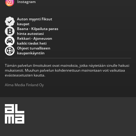
Instagram
Auton myynti Fiksut
kaupat
Baana - Kilpailuta paras
hinta autostasi
Rekkari - Ajoneuvon
kaikki tiedot heti
Ohjeet turvalliseen
kaupankäyntiin
Tämän palvelun ilmoitukset ovat mainoksia, jotka näytetään sinulle hakusi
mukaisesti. Muuhun palvelun kohdennettuun mainontaan voit vaikuttaa
evästeasetusten kautta.
Alma Media Finland Oy