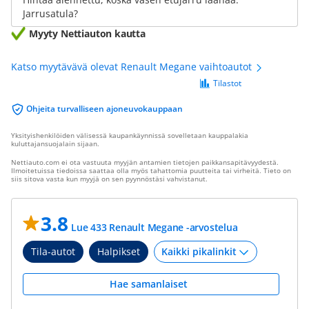
Jarrusatula?
Myyty Nettiauton kautta
Katso myytävävä olevat Renault Megane vaihtoautot
Tilastot
Ohjeita turvalliseen ajoneuvokauppaan
Yksityishenkilöiden välisessä kaupankäynnissä sovelletaan kauppalakia
kuluttajansuojalain sijaan.
Nettiauto.com ei ota vastuuta myyjän antamien tietojen paikkansapitävyydestä.
Ilmoitetuissa tiedoissa saattaa olla myös tahattomia puutteita tai virheitä. Tieto on
siis sitova vasta kun myyjä on sen pyynnöstäsi vahvistanut.
3.8
Lue 433 Renault Megane -arvostelua
Tila-autot
Halpikset
Hae samanlaiset