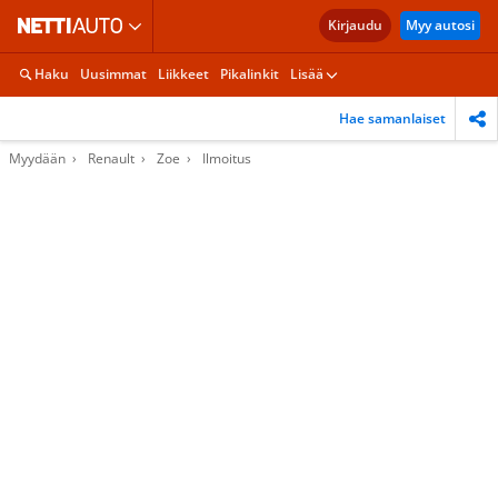
Kirjaudu
Myy autosi
Haku
Uusimmat
Liikkeet
Pikalinkit
Lisää
Hae samanlaiset
Myydään
Renault
Zoe
Ilmoitus