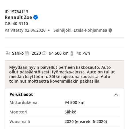
ID 15784113
Renault Zoe
Z.E. 40 R110
Päivitetty 02.06.2026
Seinäjoki, Etelä-Pohjanmaa
Sähkö
2020
94 500 km
40 kwh
Myydään hyvin palvellut perheen kakkosauto. Auto
ollut pääsääntöisesti työmatka-ajossa. Auto on tullut
meidän käyttöön n. 30tkm ajettuna ruotsista. Auto
toiminut moitteetta kovemmillakin pakkasilla.
Perustiedot
Mittarilukema
94 500 km
Moottori
Sähkö
Vuosimalli
2020 (ensirek. 6-2020)