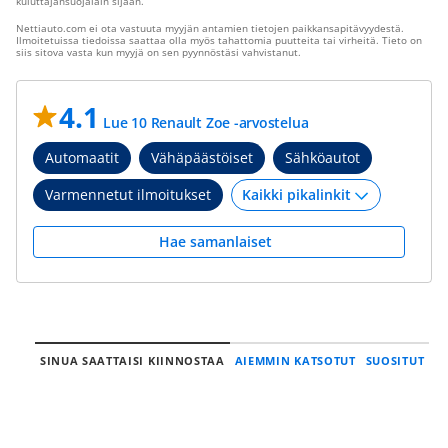
kuluttajansuojalain sijaan.
Nettiauto.com ei ota vastuuta myyjän antamien tietojen paikkansapitävyydestä.
Ilmoitetuissa tiedoissa saattaa olla myös tahattomia puutteita tai virheitä. Tieto on
siis sitova vasta kun myyjä on sen pyynnöstäsi vahvistanut.
4.1
Lue 10 Renault Zoe -arvostelua
Automaatit
Vähäpäästöiset
Sähköautot
Varmennetut ilmoitukset
Hae samanlaiset
SINUA SAATTAISI KIINNOSTAA
AIEMMIN KATSOTUT
SUOSITUT