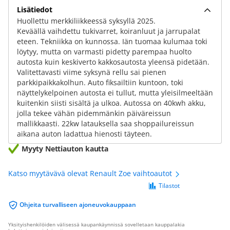
Lisätiedot
Huollettu merkkiliikkeessä syksyllä 2025.
Keväällä vaihdettu tukivarret, koiranluut ja jarrupalat
eteen. Tekniikka on kunnossa. Iän tuomaa kulumaa toki
löytyy, mutta on varmasti pidetty parempaa huolto
autosta kuin keskiverto kakkosautosta yleensä pidetään.
Valitettavasti viime syksynä rellu sai pienen
parkkipaikkakolhun. Auto fiksailtiin kuntoon, toki
näyttelykelpoinen autosta ei tullut, mutta yleisilmeeltään
kuitenkin siisti sisältä ja ulkoa. Autossa on 40kwh akku,
jolla tekee vähän pidemmänkin päiväreissun
mallikkaasti. 22kw latauksella saa shoppailureissun
aikana auton ladattua hienosti täyteen.
Myyty Nettiauton kautta
Katso myytävävä olevat Renault Zoe vaihtoautot
Tilastot
Ohjeita turvalliseen ajoneuvokauppaan
Yksityishenkilöiden välisessä kaupankäynnissä sovelletaan kauppalakia