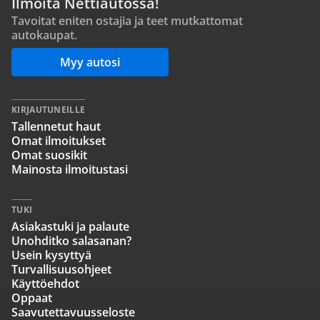
Ilmoita Nettiautossa!
Tavoitat eniten ostajia ja teet mutkattomat
autokaupat.
Myy autosi
KIRJAUTUNEILLE
Tallennetut haut
Omat ilmoitukset
Omat suosikit
Mainosta ilmoitustasi
TUKI
Asiakastuki ja palaute
Unohditko salasanan?
Usein kysyttyä
Turvallisuusohjeet
Käyttöehdot
Oppaat
Saavutettavuusseloste