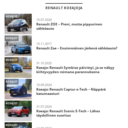
RENAULT KOEAJOJA
KOEAJOT
10.07.2020
Renault ZOE – Pieni, mutta pippurinen
sähköauto
KOEAJOT
10.11.2017
Renault Zoe – Ensimmäinen järkevä sähköauto?
KOEAJOT
31.10.2025
Koeajo: Renault Symbioz päivittyi, ja se näkyy
kiihtyvyyden roimana parannuksena
KOEAJOT
10.09.2024
Koeajo: Renault Captur e-Tech – Näppärä
katumaasturi
KOEAJOT
31.07.2024
Koeajo: Renault Scenic E-Tech – Lähes
täydellinen suoritus
KOEAJOT