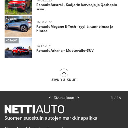
14.08.2023
Renault Austral - Kadjarin korvaaja ja Qashqain
sisar
KOEAJOT
16.08.2022
Renault Megane E-Tech - tyyliä, tunnelmaa ja
hintaa
KOEAJOT
14.12.2021
Renault Arkana – Muotovalio–SUV
Sivun alkuun
Sivun alkuun
FI
/
EN
Suomen suosituin autojen markkinapaikka