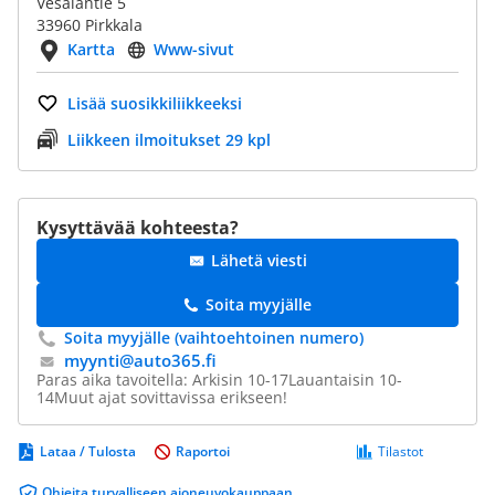
Vesalantie 5
33960 Pirkkala
Kartta
Www-sivut
Lisää suosikkiliikkeeksi
Liikkeen ilmoitukset 29 kpl
Kysyttävää kohteesta?
Lähetä viesti
Soita myyjälle
Soita myyjälle (vaihtoehtoinen numero)
myynti@​auto365.fi
Paras aika tavoitella: Arkisin 10-17Lauantaisin 10-
14Muut ajat sovittavissa erikseen!
Lataa / Tulosta
Raportoi
Tilastot
Ohjeita turvalliseen ajoneuvokauppaan