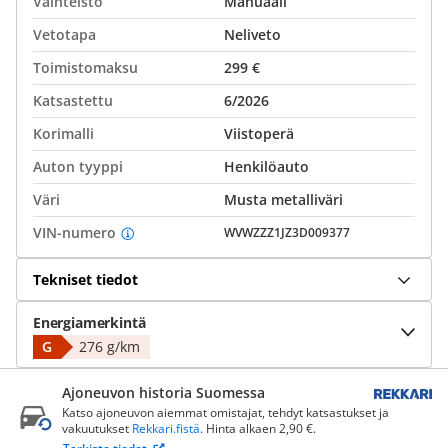
Vaihteisto
Manuaali
Vetotapa
Neliveto
Toimistomaksu
299 €
Katsastettu
6/2026
Korimalli
Viistoperä
Auton tyyppi
Henkilöauto
Väri
Musta metalliväri
VIN-numero
WVWZZZ1JZ3D009377
Tekniset tiedot
Energiamerkintä
G
276 g/km
Ajoneuvon historia Suomessa
Katso ajoneuvon aiemmat omistajat, tehdyt katsastukset ja
vakuutukset
Rekkari.fistä
. Hinta alkaen 2,90 €.