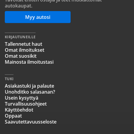
autokaupat.
Myy autosi
KIRJAUTUNEILLE
Tallennetut haut
Omat ilmoitukset
Omat suosikit
Mainosta ilmoitustasi
TUKI
Asiakastuki ja palaute
Unohditko salasanan?
Usein kysyttyä
Turvallisuusohjeet
Käyttöehdot
Oppaat
Saavutettavuusseloste