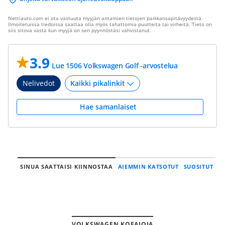
Nettiauto.com ei ota vastuuta myyjän antamien tietojen paikkansapitävyydestä.
Ilmoitetuissa tiedoissa saattaa olla myös tahattomia puutteita tai virheitä. Tieto on
siis sitova vasta kun myyjä on sen pyynnöstäsi vahvistanut.
3.9
Lue 1506 Volkswagen Golf -arvostelua
Nelivedot
Hae samanlaiset
SINUA SAATTAISI KIINNOSTAA
AIEMMIN KATSOTUT
SUOSITUT
VOLKSWAGEN KOEAJOJA