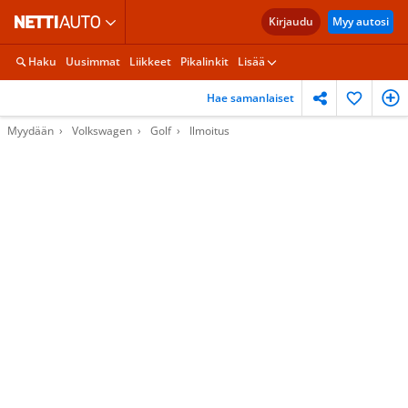
Kirjaudu
Myy autosi
Haku
Uusimmat
Liikkeet
Pikalinkit
Lisää
Hae samanlaiset
Myydään
Volkswagen
Golf
Ilmoitus