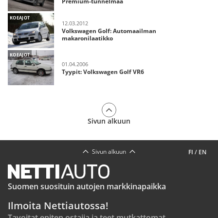
Premium-tunnelmaa
KOEAJOT
12.03.2012
Volkswagen Golf: Automaailman
makaronilaatikko
KOEAJOT
01.04.2006
Tyypit: Volkswagen Golf VR6
Sivun alkuun
Sivun alkuun
FI
/
EN
Suomen suosituin autojen markkinapaikka
Ilmoita Nettiautossa!
Tavoitat eniten ostajia ja teet mutkattomat