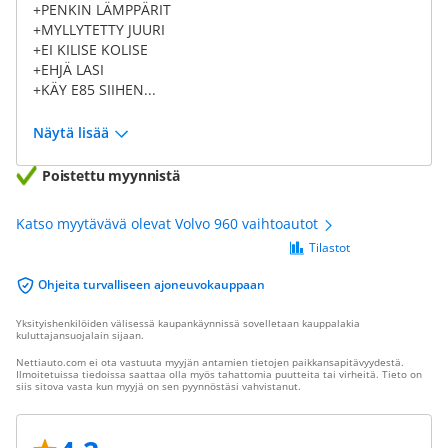
+PENKIN LÄMPPÄRIT
+MYLLYTETTY JUURI
+EI KILISE KOLISE
+EHJÄ LASI
+KÄY E85 SIIHEN...
Näytä lisää
Poistettu myynnistä
Katso myytävävä olevat Volvo 960 vaihtoautot
Tilastot
Ohjeita turvalliseen ajoneuvokauppaan
Yksityishenkilöiden välisessä kaupankäynnissä sovelletaan kauppalakia
kuluttajansuojalain sijaan.
Nettiauto.com ei ota vastuuta myyjän antamien tietojen paikkansapitävyydestä.
Ilmoitetuissa tiedoissa saattaa olla myös tahattomia puutteita tai virheitä. Tieto on
siis sitova vasta kun myyjä on sen pyynnöstäsi vahvistanut.