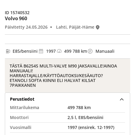
ID 15740532
Volvo 960
Päivitetty 24.05.2026
Lahti, Päijät-Häme
E85/bensiini
1997
499 788 km
Manuaali
TÄSTÄ B6254S MULTI-VALVE M90 JAKSAVALLE!AINOA
MANUAALI!
HARRASTAJALLE/KÄYTTÖAUTOKSI/KESÄAUTO?
ETANOLI SOFTA KIINNI ELI HALVAT KILSAT
7PAIKKANEN
Perustiedot
Mittarilukema
499 788 km
Moottori
2,5 l, E85/bensiini
Vuosimalli
1997 (ensirek. 12-1997)