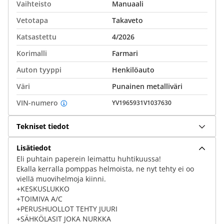
Vaihteisto
Manuaali
Vetotapa
Takaveto
Katsastettu
4/2026
Korimalli
Farmari
Auton tyyppi
Henkilöauto
Väri
Punainen metalliväri
VIN-numero
YV1965931V1037630
Tekniset tiedot
Lisätiedot
Eli puhtain paperein leimattu huhtikuussa!
Ekalla kerralla pomppas helmoista, ne nyt tehty ei oo
viellä muovihelmoja kiinni.
+KESKUSLUKKO
+TOIMIVA A/C
+PERUSHUOLLOT TEHTY JUURI
+SÄHKÖLASIT JOKA NURKKA