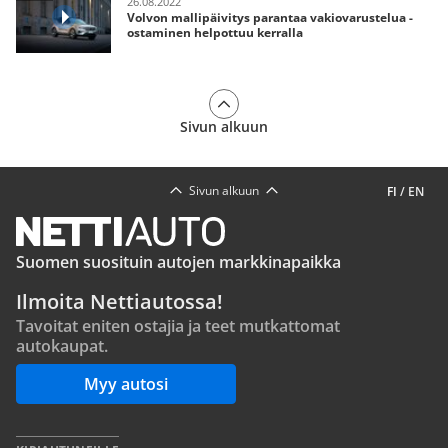
26.08.2022
Volvon mallipäivitys parantaa vakiovarustelua -
ostaminen helpottuu kerralla
Sivun alkuun
Sivun alkuun
FI
/
EN
Suomen suosituin autojen markkinapaikka
Ilmoita Nettiautossa!
Tavoitat eniten ostajia ja teet mutkattomat
autokaupat.
Myy autosi