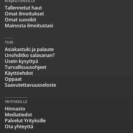
KIRJAUTUNEILLE
Tallennetut haut
Omat ilmoitukset
Omat suosikit
Mainosta ilmoitustasi
TUKI
Asiakastuki ja palaute
Unohditko salasanan?
Usein kysyttyä
Turvallisuusohjeet
Käyttöehdot
Oppaat
Saavutettavuusseloste
YRITYKSILLE
Hinnasto
Mediatiedot
Palvelut Yrityksille
Ota yhteyttä