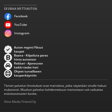
SEURAA NETTIAUTOA
Facebook
YouTube
Instagram
Auton myynti Fiksut
kaupat
Baana - Kilpailuta paras
hinta autostasi
Rekkari - Ajoneuvon
kaikki tiedot heti
Ohjeet turvalliseen
kaupankäyntiin
Tämän palvelun ilmoitukset ovat mainoksia, jotka näytetään sinulle hakusi
mukaisesti. Muuhun palvelun kohdennettuun mainontaan voit vaikuttaa
evästeasetusten kautta.
Alma Media Finland Oy