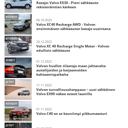
Koeajo: Volvo EX30 - Pieni sähköauto
rekisteröintien kärkeen
KOEAJOT
06.10.2023
Volvo XC40 Recharge AWD - Volvon
ensimmäisen sähköauton koeajo uusintana
KOEAJOT
20.12.2022
Volvo XC 40 Recharge Single Motor - Volvon
edullisin sähköauto
VINKIT
01.12.2022
Volvon huollot: tilastoja maan johtavalta
autoilijoiden ja korjaamoiden
kohtaamispaikalta
JUTUT
11.11.2022
Volvon turvallisuusharppaus – uusi sähköinen
Volvo EX90 näkee esteet laserilla
KOEAJOT
01.11.2022
Volvo C40 on se kauniimpi pikkumaasturi
JUTUT