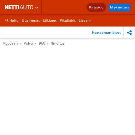
Kirjaudu
Myy autosi
Haku
Uusimmat
Liikkeet
Pikalinkit
Lisää
Hae samanlaiset
Myydään
Volvo
960
Ilmoitus