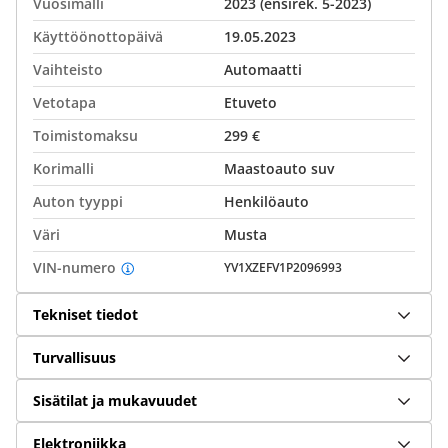
Vuosimalli
2023 (ensirek. 5-2023)
Käyttöönottopäivä
19.05.2023
Vaihteisto
Automaatti
Vetotapa
Etuveto
Toimistomaksu
299 €
Korimalli
Maastoauto suv
Auton tyyppi
Henkilöauto
Väri
Musta
VIN-numero
YV1XZEFV1P2096993
Tekniset tiedot
Turvallisuus
Sisätilat ja mukavuudet
Elektroniikka