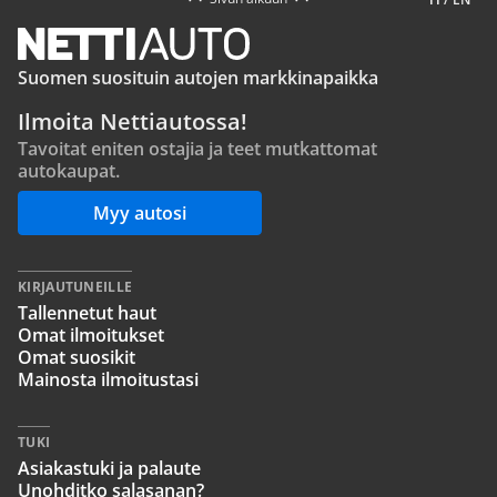
Suomen suosituin autojen markkinapaikka
Ilmoita Nettiautossa!
Tavoitat eniten ostajia ja teet mutkattomat
autokaupat.
Myy autosi
KIRJAUTUNEILLE
Tallennetut haut
Omat ilmoitukset
Omat suosikit
Mainosta ilmoitustasi
TUKI
Asiakastuki ja palaute
Unohditko salasanan?