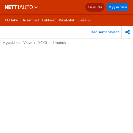
Kirjaudu
Myy autosi
Haku
Uusimmat
Liikkeet
Pikalinkit
Lisää
Hae samanlaiset
Myydään
Volvo
XC40
Ilmoitus