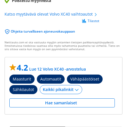
Poistettu myynnistä
Katso myytävävä olevat Volvo XC40 vaihtoautot
Tilastot
Ohjeita turvalliseen ajoneuvokauppaan
Nettiauto.com ei ota vastuuta myyjän antamien tietojen paikkansapitävyydestä.
Ilmoitetuissa tiedoissa saattaa olla myös tahattomia puutteita tai virheitä. Tieto on
siis sitova vasta kun myyjä on sen pyynnöstäsi vahvistanut.
4.2
Lue 12 Volvo XC40 -arvostelua
Maasturit
Automaatit
Vähäpäästöiset
Sähköautot
Hae samanlaiset