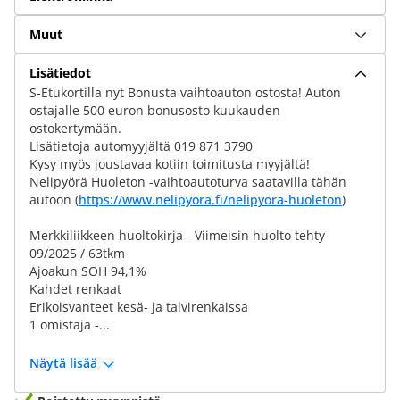
Muut
Lisätiedot
S-Etukortilla nyt Bonusta vaihtoauton ostosta! Auton
ostajalle 500 euron bonusosto kuukauden
ostokertymään.
Lisätietoja automyyjältä 019 871 3790
Kysy myös joustavaa kotiin toimitusta myyjältä!
Nelipyörä Huoleton -vaihtoautoturva saatavilla tähän
autoon (
https://www.nelipyora.fi/nelipyora-huoleton
)
Merkkiliikkeen huoltokirja - Viimeisin huolto tehty
09/2025 / 63tkm
Ajoakun SOH 94,1%
Kahdet renkaat
Erikoisvanteet kesä- ja talvirenkaissa
1 omistaja -...
Näytä lisää