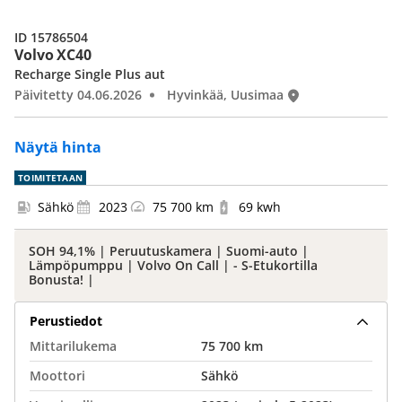
ID 15786504
Volvo XC40
Recharge Single Plus aut
Päivitetty 04.06.2026
Hyvinkää, Uusimaa
Näytä hinta
TOIMITETAAN
Sähkö
2023
75 700 km
69 kwh
SOH 94,1% | Peruutuskamera | Suomi-auto |
Lämpöpumppu | Volvo On Call | - S-Etukortilla
Bonusta! |
Perustiedot
Mittarilukema
75 700 km
Moottori
Sähkö