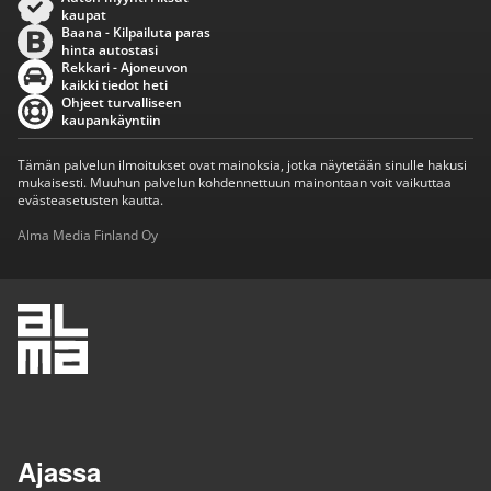
kaupat
Baana - Kilpailuta paras
hinta autostasi
Rekkari - Ajoneuvon
kaikki tiedot heti
Ohjeet turvalliseen
kaupankäyntiin
Tämän palvelun ilmoitukset ovat mainoksia, jotka näytetään sinulle hakusi
mukaisesti. Muuhun palvelun kohdennettuun mainontaan voit vaikuttaa
evästeasetusten kautta.
Alma Media Finland Oy