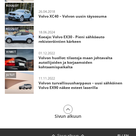
KOEAJOT
26.04.2018
Volvo XC40 – Volvon uusin täysosuma
KOEAJOT
18.06.2024
Koeajo: Volvo EX30 - Pieni sähköauto
rekisteröintien kärkeen
VINKIT
01.12.2022
Volvon huollot: tilastoja maan johtavalta
autoilijoiden ja korjaamoiden
kohtaamispaikalta
JUTUT
11.11.2022
Volvon turvallisuusharppaus – uusi sähköinen
Volvo EX90 näkee esteet laserilla
Sivun alkuun
Sivun alkuun
FI
/
EN