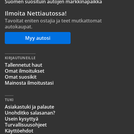
Suomen suosituin autojen markkinapaikka
Ilmoita Nettiautossa!
Tavoitat eniten ostajia ja teet mutkattomat
autokaupat.
Myy autosi
KIRJAUTUNEILLE
Tallennetut haut
Omat ilmoitukset
Omat suosikit
Mainosta ilmoitustasi
TUKI
Asiakastuki ja palaute
Unohditko salasanan?
Usein kysyttyä
Turvallisuusohjeet
Käyttöehdot