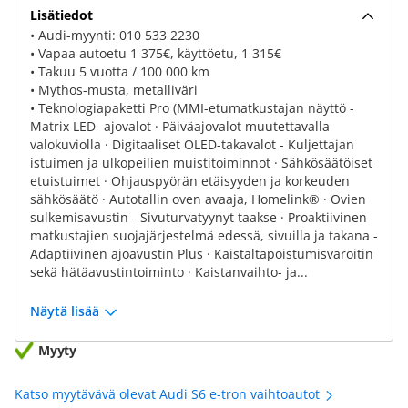
Lisätiedot
• Audi-myynti: 010 533 2230
• Vapaa autoetu 1 375€, käyttöetu, 1 315€
• Takuu 5 vuotta / 100 000 km
• Mythos-musta, metalliväri
• Teknologiapaketti Pro (MMI-etumatkustajan näyttö -
Matrix LED -ajovalot · Päiväajovalot muutettavalla
valokuviolla · Digitaaliset OLED-takavalot - Kuljettajan
istuimen ja ulkopeilien muistitoiminnot · Sähkösäätöiset
etuistuimet · Ohjauspyörän etäisyyden ja korkeuden
sähkösäätö · Autotallin oven avaaja, Homelink® · Ovien
sulkemisavustin - Sivuturvatyynyt taakse · Proaktiivinen
matkustajien suojajärjestelmä edessä, sivuilla ja takana -
Adaptiivinen ajoavustin Plus · Kaistaltapoistumisvaroitin
sekä hätäavustintoiminto · Kaistanvaihto- ja...
Näytä lisää
Myyty
Katso myytävävä olevat Audi S6 e-tron vaihtoautot