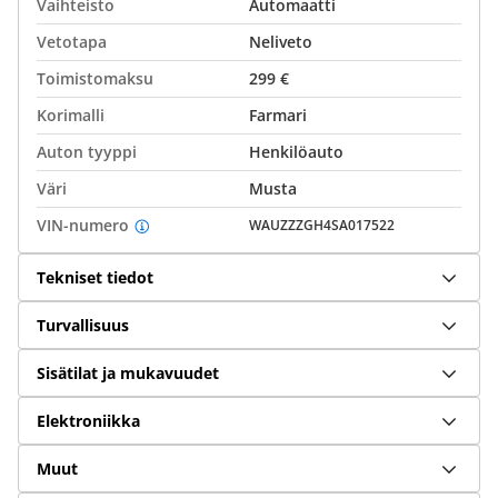
Vaihteisto
Automaatti
Vetotapa
Neliveto
Toimistomaksu
299 €
Korimalli
Farmari
Auton tyyppi
Henkilöauto
Väri
Musta
VIN-numero
WAUZZZGH4SA017522
Tekniset tiedot
Turvallisuus
Sisätilat ja mukavuudet
Elektroniikka
Muut