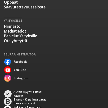
Oppaat
Saavutettavuusseloste
YRITYKSILLE
Hinnasto
Mediatiedot
Palvelut Yrityksille
Ota yhteyttä
SEURAA NETTIAUTOA
Facebook
YouTube
Instagram
Auton myynti Fiksut
kaupat
Baana - Kilpailuta paras
hinta autostasi
Rekkari - Ajoneuvon