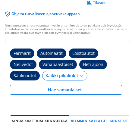
Tilastot
Ohjeita turvalliseen ajoneuvokauppaan
Nettiauto.com ei ota vastuuta myyjän antamien tietojen paikkansapitävyydestä.
Ilmoitetuissa tiedoissa saattaa olla myös tahattomia puutteita tai virheitä. Tieto on
siis sitova vasta kun myyjä on sen pyynnöstäsi vahvistanut.
Farmarit
Automaatit
Loistoautot
Nelivedot
Vähäpäästöiset
Heti ajoon
Sähköautot
Hae samanlaiset
SINUA SAATTAISI KIINNOSTAA
AIEMMIN KATSOTUT
SUOSITUT