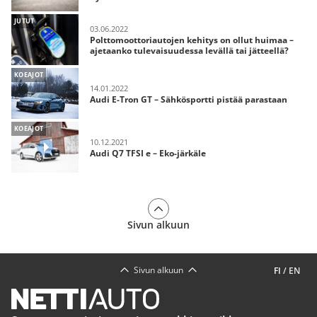
JUTUT
03.06.2022
Polttomoottoriautojen kehitys on ollut huimaa –
ajetaanko tulevaisuudessa levällä tai jätteellä?
KOEAJOT
14.01.2022
Audi E-Tron GT – Sähkösportti pistää parastaan
KOEAJOT
10.12.2021
Audi Q7 TFSI e – Eko-järkäle
Sivun alkuun
Sivun alkuun
FI
/
EN