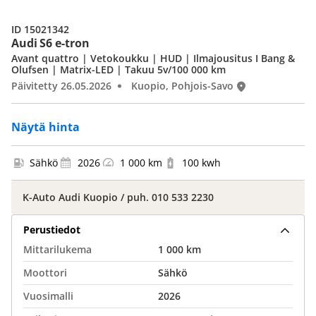
ID 15021342
Audi S6 e-tron
Avant quattro | Vetokoukku | HUD | Ilmajousitus I Bang &
Olufsen | Matrix-LED | Takuu 5v/100 000 km
Päivitetty 26.05.2026
Kuopio, Pohjois-Savo
Näytä hinta
Sähkö
2026
1 000 km
100 kwh
K-Auto Audi Kuopio / puh. 010 533 2230
Perustiedot
Mittarilukema
1 000 km
Moottori
Sähkö
Vuosimalli
2026