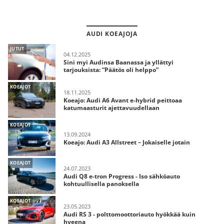
AUDI KOEAJOJA
JUTUT
04.12.2025
Sini myi Audinsa Baanassa ja yllättyi
tarjouksista: “Päätös oli helppo”
KOEAJOT
18.11.2025
Koeajo: Audi A6 Avant e-hybrid peittoaa
katumaasturit ajettavuudellaan
KOEAJOT
13.09.2024
Koeajo: Audi A3 Allstreet – Jokaiselle jotain
KOEAJOT
24.07.2023
Audi Q8 e-tron Progress - Iso sähköauto
kohtuullisella panoksella
KOEAJOT
23.05.2023
Audi RS 3 - polttomoottoriauto hyökkää kuin
hyeena