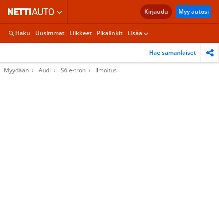
Kirjaudu
Myy autosi
Haku
Uusimmat
Liikkeet
Pikalinkit
Lisää
Hae samanlaiset
Myydään
Audi
S6 e-tron
Ilmoitus