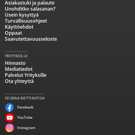
Asiakastuki ja palaute
Unohditko salasanan?
Usein kysyttyä
Turvallisuusohjeet
Käyttöehdot
Oppaat
Saavutettavuusseloste
YRITYKSILLE
Hinnasto
Mediatiedot
Palvelut Yrityksille
Ota yhteyttä
SEURAA NETTIAUTOA
Facebook
YouTube
Instagram