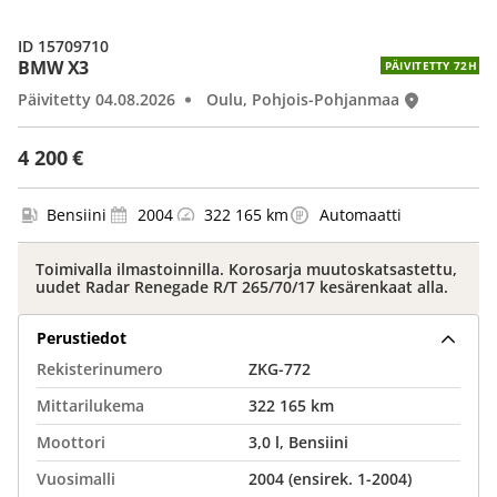
ID 15709710
BMW X3
PÄIVITETTY 72H
Päivitetty 04.08.2026
Oulu, Pohjois-Pohjanmaa
4 200 €
Bensiini
2004
322 165 km
Automaatti
Toimivalla ilmastoinnilla. Korosarja muutoskatsastettu,
uudet Radar Renegade R/T 265/70/17 kesärenkaat alla.
Perustiedot
Rekisterinumero
ZKG-772
Mittarilukema
322 165 km
Moottori
3,0 l, Bensiini
Vuosimalli
2004 (ensirek. 1-2004)