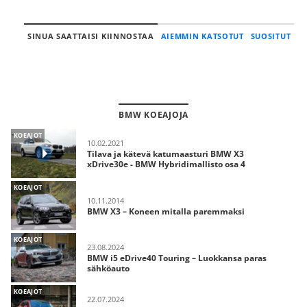
SINUA SAATTAISI KIINNOSTAA
AIEMMIN KATSOTUT
SUOSITUT
BMW KOEAJOJA
KOEAJOT
10.02.2021
Tilava ja kätevä katumaasturi BMW X3
xDrive30e - BMW Hybridimallisto osa 4
KOEAJOT
10.11.2014
BMW X3 – Koneen mitalla paremmaksi
KOEAJOT
23.08.2024
BMW i5 eDrive40 Touring – Luokkansa paras
sähköauto
KOEAJOT
22.07.2024