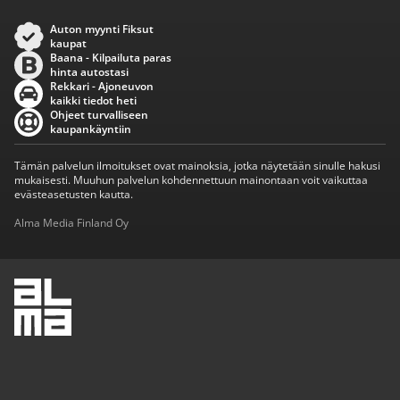
Auton myynti Fiksut
kaupat
Baana - Kilpailuta paras
hinta autostasi
Rekkari - Ajoneuvon
kaikki tiedot heti
Ohjeet turvalliseen
kaupankäyntiin
Tämän palvelun ilmoitukset ovat mainoksia, jotka näytetään sinulle hakusi
mukaisesti. Muuhun palvelun kohdennettuun mainontaan voit vaikuttaa
evästeasetusten kautta.
Alma Media Finland Oy