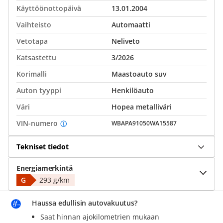
Käyttöönottopäivä
13.01.2004
Vaihteisto
Automaatti
Vetotapa
Neliveto
Katsastettu
3/2026
Korimalli
Maastoauto suv
Auton tyyppi
Henkilöauto
Väri
Hopea metalliväri
VIN-numero
WBAPA91050WA15587
Tekniset tiedot
Energiamerkintä
G
293 g/km
Haussa edullisin autovakuutus?
Saat hinnan ajokilometrien mukaan