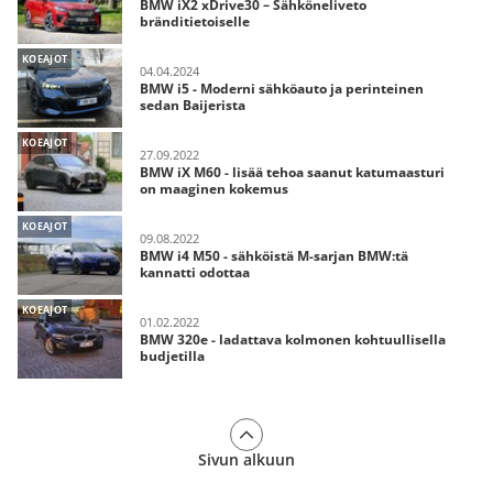
BMW iX2 xDrive30 – Sähköneliveto
bränditietoiselle
KOEAJOT
04.04.2024
BMW i5 - Moderni sähköauto ja perinteinen
sedan Baijerista
KOEAJOT
27.09.2022
BMW iX M60 - lisää tehoa saanut katumaasturi
on maaginen kokemus
KOEAJOT
09.08.2022
BMW i4 M50 - sähköistä M-sarjan BMW:tä
kannatti odottaa
KOEAJOT
01.02.2022
BMW 320e - ladattava kolmonen kohtuullisella
budjetilla
Sivun alkuun