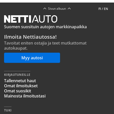
Sivun alkuun
FI
/
EN
Suomen suosituin autojen markkinapaikka
Ilmoita Nettiautossa!
Tavoitat eniten ostajia ja teet mutkattomat
autokaupat.
Myy autosi
KIRJAUTUNEILLE
Tallennetut haut
Omat ilmoitukset
Omat suosikit
Mainosta ilmoitustasi
TUKI