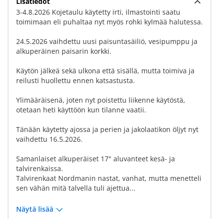
Lisätiedot
3-4.8.2026 Kojetaulu käytetty irti, ilmastointi saatu
toimimaan eli puhaltaa nyt myös rohki kylmää halutessa.
24.5.2026 vaihdettu uusi paisuntasäiliö, vesipumppu ja
alkuperäinen paisarin korkki.
Käytön jälkeä sekä ulkona että sisällä, mutta toimiva ja
reilusti huollettu ennen katsastusta.
Ylimääräisenä, joten nyt poistettu liikenne käytöstä,
otetaan heti käyttöön kun tilanne vaatii.
Tänään käytetty ajossa ja perien ja jakolaatikon öljyt nyt
vaihdettu 16.5.2026.
Samanlaiset alkuperäiset 17" aluvanteet kesä- ja
talvirenkaissa.
Talvirenkaat Nordmanin nastat, vanhat, mutta menetteli
sen vähän mitä talvella tuli ajettua...
Näytä lisää