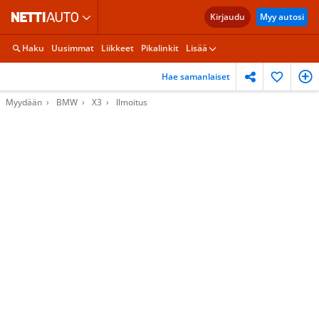
Kirjaudu
Myy autosi
Haku
Uusimmat
Liikkeet
Pikalinkit
Lisää
Hae samanlaiset
Myydään
BMW
X3
Ilmoitus