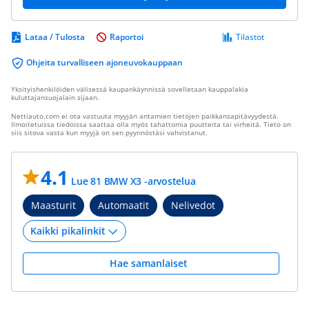
Lataa / Tulosta
Raportoi
Tilastot
Ohjeita turvalliseen ajoneuvokauppaan
Yksityishenkilöiden välisessä kaupankäynnissä sovelletaan kauppalakia
kuluttajansuojalain sijaan.
Nettiauto.com ei ota vastuuta myyjän antamien tietojen paikkansapitävyydestä.
Ilmoitetuissa tiedoissa saattaa olla myös tahattomia puutteita tai virheitä. Tieto on
siis sitova vasta kun myyjä on sen pyynnöstäsi vahvistanut.
4.1
Lue 81 BMW X3 -arvostelua
Maasturit
Automaatit
Nelivedot
Hae samanlaiset