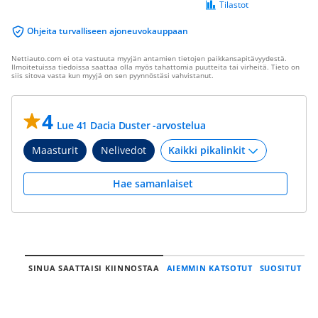
Tilastot
Ohjeita turvalliseen ajoneuvokauppaan
Nettiauto.com ei ota vastuuta myyjän antamien tietojen paikkansapitävyydestä.
Ilmoitetuissa tiedoissa saattaa olla myös tahattomia puutteita tai virheitä. Tieto on
siis sitova vasta kun myyjä on sen pyynnöstäsi vahvistanut.
4
Lue 41 Dacia Duster -arvostelua
Maasturit
Nelivedot
Hae samanlaiset
SINUA SAATTAISI KIINNOSTAA
AIEMMIN KATSOTUT
SUOSITUT