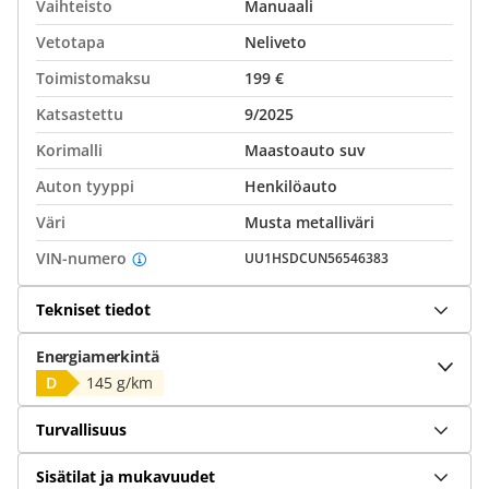
Vaihteisto
Manuaali
Vetotapa
Neliveto
Toimistomaksu
199 €
Katsastettu
9/2025
Korimalli
Maastoauto suv
Auton tyyppi
Henkilöauto
Väri
Musta metalliväri
VIN-numero
UU1HSDCUN56546383
Tekniset tiedot
Energiamerkintä
D
145 g/km
Turvallisuus
Sisätilat ja mukavuudet