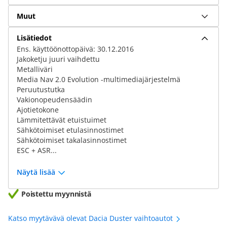
Muut
Lisätiedot
Ens. käyttöönottopäivä: 30.12.2016
Jakoketju juuri vaihdettu
Metalliväri
Media Nav 2.0 Evolution -multimediajärjestelmä
Peruutustutka
Vakionopeudensäädin
Ajotietokone
Lämmitettävät etuistuimet
Sähkötoimiset etulasinnostimet
Sähkötoimiset takalasinnostimet
ESC + ASR...
Näytä lisää
Poistettu myynnistä
Katso myytävävä olevat Dacia Duster vaihtoautot