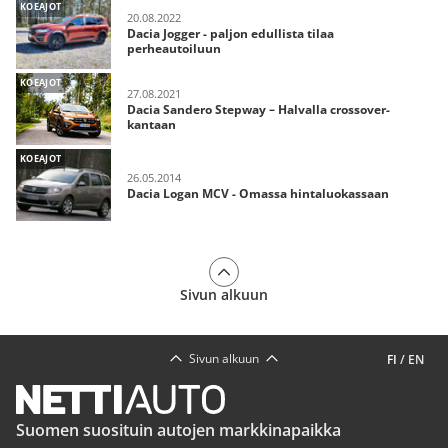
KOEAJOT
20.08.2022
Dacia Jogger - paljon edullista tilaa
perheautoiluun
KOEAJOT
27.08.2021
Dacia Sandero Stepway – Halvalla crossover-
kantaan
KOEAJOT
26.05.2014
Dacia Logan MCV - Omassa hintaluokassaan
Sivun alkuun
Sivun alkuun
FI
/
EN
Suomen suosituin autojen markkinapaikka