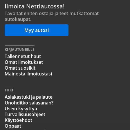
Ilmoita Nettiautossa!
Tavoitat eniten ostajia ja teet mutkattomat
autokaupat.
Myy autosi
KIRJAUTUNEILLE
Tallennetut haut
Omat ilmoitukset
Omat suosikit
Mainosta ilmoitustasi
TUKI
Asiakastuki ja palaute
Unohditko salasanan?
Usein kysyttyä
Turvallisuusohjeet
Käyttöehdot
Oppaat