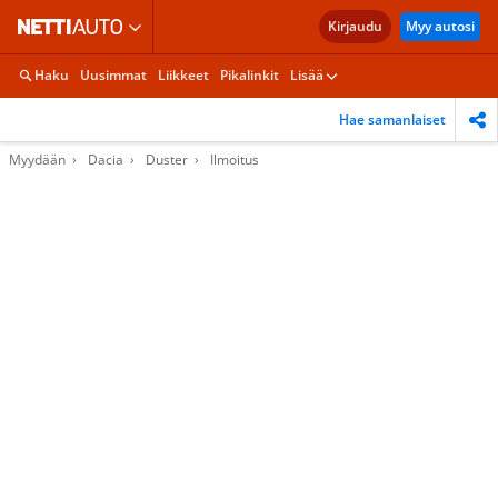
Kirjaudu
Myy autosi
Haku
Uusimmat
Liikkeet
Pikalinkit
Lisää
Hae samanlaiset
Myydään
Dacia
Duster
Ilmoitus