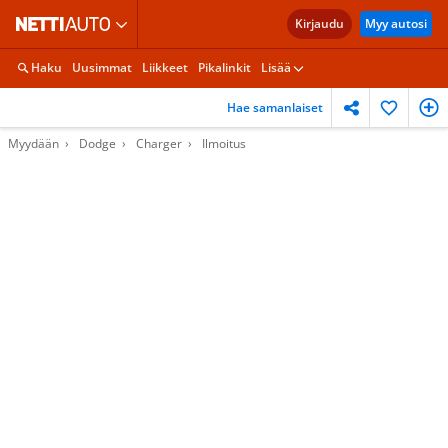
Kirjaudu
Myy autosi
Haku
Uusimmat
Liikkeet
Pikalinkit
Lisää
Hae samanlaiset
Myydään
Dodge
Charger
Ilmoitus