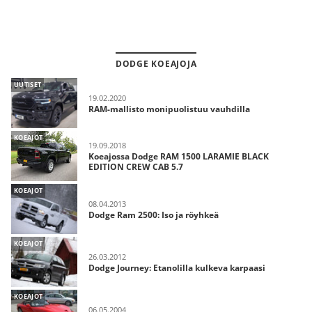
DODGE KOEAJOJA
UUTISET
19.02.2020
RAM-mallisto monipuolistuu vauhdilla
KOEAJOT
19.09.2018
Koeajossa Dodge RAM 1500 LARAMIE BLACK
EDITION CREW CAB 5.7
KOEAJOT
08.04.2013
Dodge Ram 2500: Iso ja röyhkeä
KOEAJOT
26.03.2012
Dodge Journey: Etanolilla kulkeva karpaasi
KOEAJOT
06.05.2004