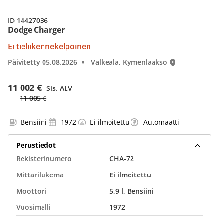
ID 14427036
Dodge Charger
Ei tieliikennekelpoinen
Päivitetty 05.08.2026
Valkeala, Kymenlaakso
11 002 €
Sis. ALV
11 005 €
Bensiini
1972
Ei ilmoitettu
Automaatti
Perustiedot
Rekisterinumero
CHA-72
Mittarilukema
Ei ilmoitettu
Moottori
5,9 l, Bensiini
Vuosimalli
1972