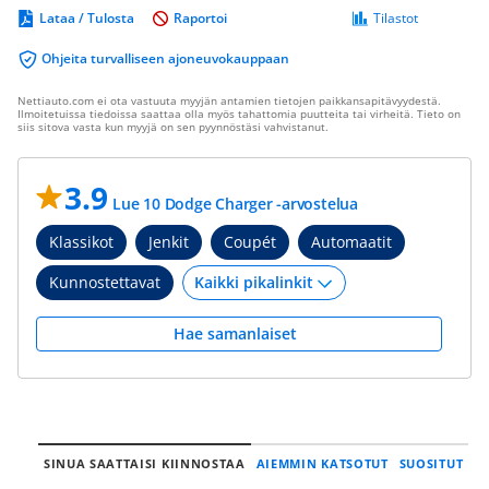
Lataa / Tulosta
Raportoi
Tilastot
Ohjeita turvalliseen ajoneuvokauppaan
Nettiauto.com ei ota vastuuta myyjän antamien tietojen paikkansapitävyydestä.
Ilmoitetuissa tiedoissa saattaa olla myös tahattomia puutteita tai virheitä. Tieto on
siis sitova vasta kun myyjä on sen pyynnöstäsi vahvistanut.
3.9
Lue 10 Dodge Charger -arvostelua
Klassikot
Jenkit
Coupét
Automaatit
Kunnostettavat
Hae samanlaiset
SINUA SAATTAISI KIINNOSTAA
AIEMMIN KATSOTUT
SUOSITUT