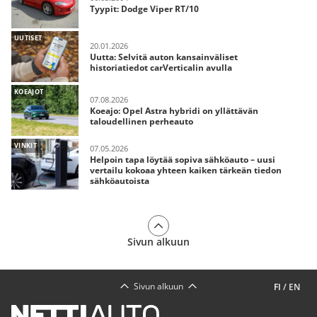
Tyypit: Dodge Viper RT/10
UUTISET
20.01.2026
Uutta: Selvitä auton kansainväliset
historiatiedot carVerticalin avulla
KOEAJOT
07.08.2026
Koeajo: Opel Astra hybridi on yllättävän
taloudellinen perheauto
VINKIT
07.05.2026
Helpoin tapa löytää sopiva sähköauto – uusi
vertailu kokoaa yhteen kaiken tärkeän tiedon
sähköautoista
Sivun alkuun
Sivun alkuun
FI
/
EN