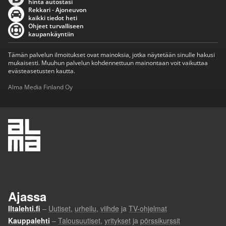
hinta autostasi
Rekkari - Ajoneuvon
kaikki tiedot heti
Ohjeet turvalliseen
kaupankäyntiin
Tämän palvelun ilmoitukset ovat mainoksia, jotka näytetään sinulle hakusi
mukaisesti. Muuhun palvelun kohdennettuun mainontaan voit vaikuttaa
evästeasetusten kautta.
Alma Media Finland Oy