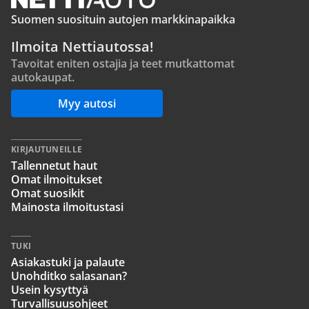
Suomen suosituin autojen markkinapaikka
Ilmoita Nettiautossa!
Tavoitat eniten ostajia ja teet mutkattomat
autokaupat.
Myy autosi
KIRJAUTUNEILLE
Tallennetut haut
Omat ilmoitukset
Omat suosikit
Mainosta ilmoitustasi
TUKI
Asiakastuki ja palaute
Unohditko salasanan?
Usein kysyttyä
Turvallisuusohjeet