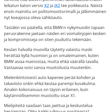
leikatun katon versio
X2
ja
iX2
tee poikkeusta. Näistä
ensin mainittu on polttomoottorimalli ja jälkimmäinen
nyt koeajossa oleva sähköauto.
Tästäkin voi päätellä, että BMW:n nykymuodin tapaan
perusrakenne jaetaan näiden eri voimalinjojen kesken
ja kompromisseja on siten jouduttu tekemään.
Keulan halvalla muovilla täytetty valaistu maski
herättää kyllä huomion ja on omaleimainen, kuten
BMW asiaa mainostaa, mutta ehkä väärällä tavalla.
Vastaavaa voisi sanoa muotoilusta muutenkin.
Mielenkiintoisesti auto kapenee perää kohden ja
takaviisto onkin ehkä keulaa parempi kuvakulma.
Ainakin kokonaisuus on täysin erilainen, kuin
käytännöllisemmin muotoiltu sisar X1.
Mielipiteitä saadaan taas jaettua ja keskustelua
heräämään. Oliko kaikki julkisuus positiivista?