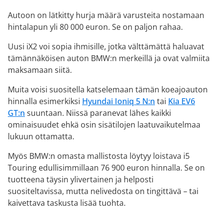
Autoon on lätkitty hurja määrä varusteita nostamaan
hintalapun yli 80 000 euron. Se on paljon rahaa.
Uusi iX2 voi sopia ihmisille, jotka välttämättä haluavat
tämännäköisen auton BMW:n merkeillä ja ovat valmiita
maksamaan siitä.
Muita voisi suositella katselemaan tämän koeajoauton
hinnalla esimerkiksi
Hyundai Ioniq 5 N:n
tai
Kia EV6
GT:n
suuntaan. Niissä paranevat lähes kaikki
ominaisuudet ehkä osin sisätilojen laatuvaikutelmaa
lukuun ottamatta.
Myös BMW:n omasta mallistosta löytyy loistava i5
Touring edullisimmillaan 76 900 euron hinnalla. Se on
tuotteena täysin ylivertainen ja helposti
suositeltavissa, mutta nelivedosta on tingittävä – tai
kaivettava taskusta lisää tuohta.