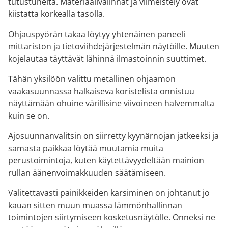
tutustuneita. Materiaalivalinnat ja viimeistely ovat
kiistatta korkealla tasolla.
Ohjauspyörän takaa löytyy yhtenäinen paneeli
mittariston ja tietoviihdejärjestelmän näytöille. Muuten
kojelautaa täyttävät lähinnä ilmastoinnin suuttimet.
Tähän yksilöön valittu metallinen ohjaamon
vaakasuunnassa halkaiseva koristelista onnistuu
näyttämään ohuine värillisine viivoineen halvemmalta
kuin se on.
Ajosuunnanvalitsin on siirretty kyynärnojan jatkeeksi ja
samasta paikkaa löytää muutamia muita
perustoimintoja, kuten käytettävyydeltään mainion
rullan äänenvoimakkuuden säätämiseen.
Valitettavasti painikkeiden karsiminen on johtanut jo
kauan sitten muun muassa lämmönhallinnan
toimintojen siirtymiseen kosketusnäytölle. Onneksi ne