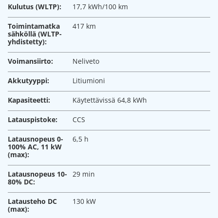
Kulutus (WLTP):
17,7 kWh/100 km
Toimintamatka
417 km
sähköllä (WLTP-
yhdistetty):
Voimansiirto:
Neliveto
Akkutyyppi:
Litiumioni
Kapasiteetti:
Käytettävissä 64,8 kWh
Latauspistoke:
CCS
Latausnopeus 0-
6,5 h
100% AC, 11 kW
(max):
Latausnopeus 10-
29 min
80% DC:
Latausteho DC
130 kW
(max):