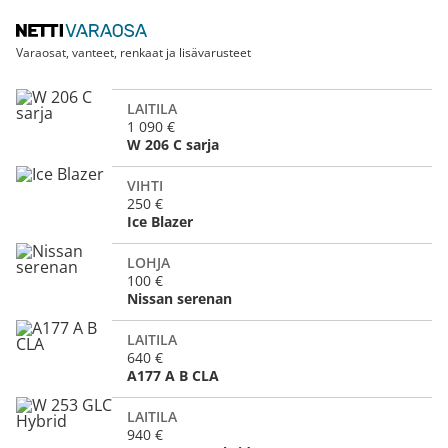
Varaosat, vanteet, renkaat ja lisävarusteet
LAITILA
1 090 €
W 206 C sarja
VIHTI
250 €
Ice Blazer
LOHJA
100 €
Nissan serenan
LAITILA
640 €
A177 A B CLA
LAITILA
940 €