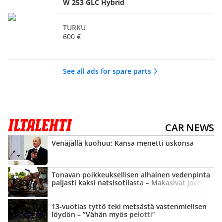
W 253 GLC Hybrid
TURKU
600 €
See all ads for spare parts
CAR NEWS
Venäjällä kuohuu: Kansa menetti uskonsa
Tonavan poikkeuk­sellisen alhainen vedenpinta
paljasti kaksi natsisotilasta – Makasivat joen
pohjassa yli 80 vuotta
13-vuotias tyttö teki metsästä vastenmielisen
löydön – ”Vähän myös pelotti”