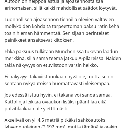
Autoon on helppoa astua ja ajoasennosta saa
erinomaisen, sillä kaikki mahdolliset säädöt löytyvät.
Luonnollisen ajoasennon tienoilla olevien valtavien
möllyköiden kohdalta tarpeettoman paksu ratin kehä
tosin hieman hämmentää. Sen sijaan perinteiset
painikkeet ansaitsevat kiitoksen.
Ehkä paksuus tulkitaan Münchenissä tukevan laadun
merkkinä, sillä sama teema jatkuu A-pilareissa. Näiden
takia näkyvyys on etuviistoon varsin heikko.
Ei näkyvyys takaviistoonkaan hyvä ole, mutta se on
sentään nykyautoissa huomattavasti yleisempää.
Jos edessä istuu hyvin, ei takana voi sanoa samaa.
Kattolinja leikkaa oviaukon lisäksi pääntilaa eikä
polvitilaakaan ole ylettömästi.
Akseliväli on yli 4,5 metriä pitkäksi sähköautoksi
lyhyenpuoleinen (2 692 mm), mutta tämäpä jakaakin