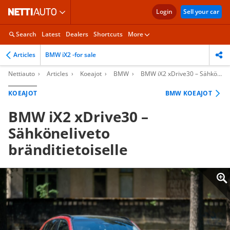
Login
Sell your car
Search
Latest
Dealers
Shortcuts
More
Articles
BMW iX2 -for sale
Nettiauto
Articles
Koeajot
BMW
BMW iX2 xDrive30 – Sähköneliveto bränditietoiselle
KOEAJOT
BMW KOEAJOT
BMW iX2 xDrive30 –
Sähköneliveto
bränditietoiselle