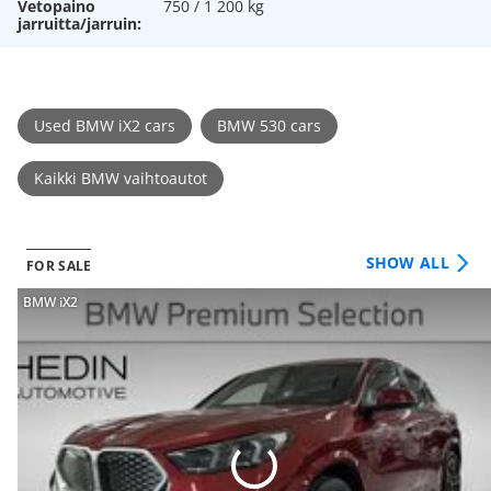
Vetopaino
750 / 1 200 kg
jarruitta/jarruin:
Used BMW iX2 cars
BMW 530 cars
Kaikki BMW vaihtoautot
SHOW ALL
FOR SALE
BMW iX2