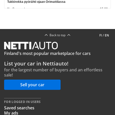
Tukkirekka pyörähti ojaan Orimattilassa
Ilta-Sanomat
15:39
Suomen Tieyhdistys: Perustienpidon leikkaus ajaa korjausvelan
syöksykierteeseen
Autotoday
15:14
Katso lisää uutisia
Back to top
FI
/
EN
Finland's most popular marketplace for cars
List your car in Nettiauto!
for the largest number of buyers and an effortless
sale!
Sell your car
FOR LOGGED IN USERS
Saved searches
My ads