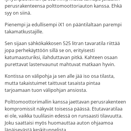
perusrakenteensa polttomoottoriauton kanssa. Ehkä
syy on siinä.
Pienempi ja edullisempi iX1 on pääntilaltaan parempi
takamatkustajille.
Sen sijaan sähkökakkosen 525 litran tavaratila riittää
jopa perhekäyttöön sillä se on, erityisesti
katumaasturiksi, ilahduttavan pitkä. Kahteen osaan
purettavat lastenvaunut mahtuvat matkaan hyvin.
Kontissa on välipohja ja sen alle jää iso osa tilasta,
mutta takaistuimet taittuvat tasaista pintaa
tarjoamaan tuon välipohjan ansiosta.
Polttomoottorimallin kanssa jaettavan perusrakenteen
kompromissit näkyvät toisessa päässä. Etutavaratilaa
ei ole, vaikka tuulilasin edessä on runsaasti tilavuutta.
Joku saattaisi myös huomauttaa auton ohjaamoa
läpäisevästä keskitunnelista.