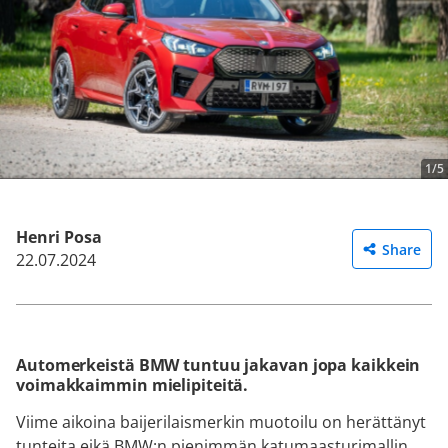
1/5
Henri Posa
Share
22.07.2024
Automerkeistä BMW tuntuu jakavan jopa kaikkein
voimakkaimmin mielipiteitä.
Viime aikoina baijerilaismerkin muotoilu on herättänyt
tunteita eikä BMW:n pienimmän katumaasturimallin