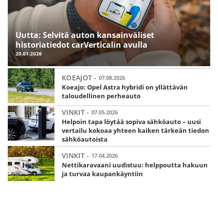
Uutta: Selvitä auton kansainväliset
historiatiedot carVerticalin avulla
20.01.2026
KOEAJOT -
07.08.2026
Koeajo: Opel Astra hybridi on yllättävän
taloudellinen perheauto
VINKIT -
07.05.2026
Helpoin tapa löytää sopiva sähköauto – uusi
vertailu kokoaa yhteen kaiken tärkeän tiedon
sähköautoista
VINKIT -
17.04.2026
Nettikaravaani uudistuu: helppoutta hakuun
ja turvaa kaupankäyntiin