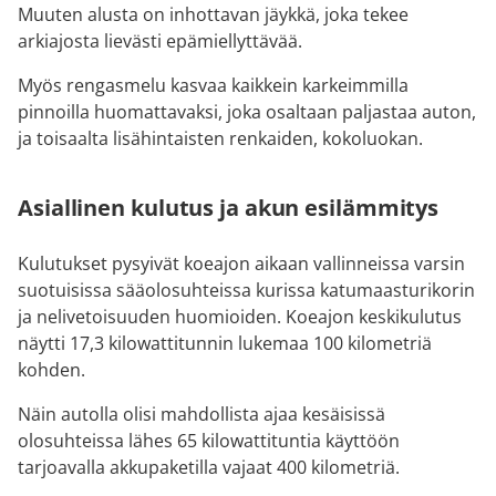
Muuten alusta on inhottavan jäykkä, joka tekee
arkiajosta lievästi epämiellyttävää.
Myös rengasmelu kasvaa kaikkein karkeimmilla
pinnoilla huomattavaksi, joka osaltaan paljastaa auton,
ja toisaalta lisähintaisten renkaiden, kokoluokan.
Asiallinen kulutus ja akun esilämmitys
Kulutukset pysyivät koeajon aikaan vallinneissa varsin
suotuisissa sääolosuhteissa kurissa katumaasturikorin
ja nelivetoisuuden huomioiden. Koeajon keskikulutus
näytti 17,3 kilowattitunnin lukemaa 100 kilometriä
kohden.
Näin autolla olisi mahdollista ajaa kesäisissä
olosuhteissa lähes 65 kilowattituntia käyttöön
tarjoavalla akkupaketilla vajaat 400 kilometriä.