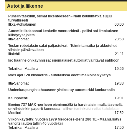
Autot ja liikenne
Puhelin taskuun, silmät liikenteeseen - Näin koulumatka sujuu
turvallisesti
Ilkka-Pohjalainen
00:00
Automiitti kokoontui keskelle moottoritietä - poliisi sai ilmoituksen
kiihdytysajoista
Ilta-Sanomat
23:58
Teslan robotaksin salat paljastuivat - Toimintamatka ja akkutehot
vihdoin päivänvaloon
Iltalehti
21:11
Iso käänne on käynnissä: suomalaiset autoilijat vaihtavat sähköön
Tekniikan Maailma
19:56
Mies ajoi 120 kilometriä - autotallissa odotti melkoinen yllätys
Ilta-Sanomat
19:33
Uudenkaupungin tehtaaseen yhdistetty automerkki konkurssiin
Kauppalehti
19:01
Boeing 737 MAX -perheen pienimmällä ja harvinaisimmalla jäsenellä
on vihdoinkin paperit kunnossa - siihen tosin kului reilut kahdeksan
vuotta
Moottori
17:52
Viikon käytetty: vuoden 1979 Mercedes-Benz 280 TE - Maanjäristys
vangitsi auton talliin 40 vuodeksi
Tekniikan Maailma
17:50