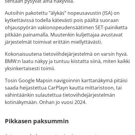
sentään pysyvät aina näkyvillä.
Autoihin pakotettu ”älykäs” nopeusavustin (ISA) on
kytkettävissä todella kätevästi pois päältä suoraan
ohjauspyörän vakionopeudensäätimen SET-painiketta
pitkään painamalla. Muutenkin kuljettajaa avustavat
järjestelmät toimivat erittäin miellyttävästi.
Kokonaisuutena tietoviihdejärjestelmä on varsin hyvä.
BMW:n laatu näkyy ja tuntuu kiistatta siinä, miten kaikki
yksinkertaisesti toimii.
Tosin Google Mapsin navigoinnin karttanäkymä pitäisi
saada heijastettua CarPlayn kautta mittaristoon, tai
vähintäänkin sulautettua tietoviihdejärjestelmän
kotinäkymään. Onhan jo vuosi 2024.
Pikkasen paksummin