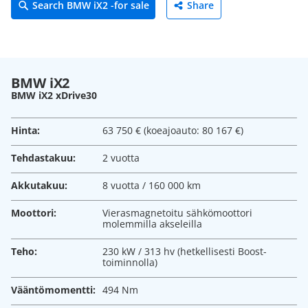
Search BMW iX2 -for sale
Share
BMW iX2
BMW iX2 xDrive30
Hinta:
63 750 € (koeajoauto: 80 167 €)
Tehdastakuu:
2 vuotta
Akkutakuu:
8 vuotta / 160 000 km
Moottori:
Vierasmagnetoitu sähkömoottori
molemmilla akseleilla
Teho:
230 kW / 313 hv (hetkellisesti Boost-
toiminnolla)
Vääntömomentti:
494 Nm