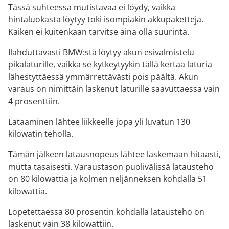
Tässä suhteessa mutistavaa ei löydy, vaikka
hintaluokasta löytyy toki isompiakin akkupaketteja.
Kaiken ei kuitenkaan tarvitse aina olla suurinta.
Ilahduttavasti BMW:stä löytyy akun esivalmistelu
pikalaturille, vaikka se kytkeytyykin tällä kertaa laturia
lähestyttäessä ymmärrettävästi pois päältä. Akun
varaus on nimittäin laskenut laturille saavuttaessa vain
4 prosenttiin.
Lataaminen lähtee liikkeelle jopa yli luvatun 130
kilowatin teholla.
Tämän jälkeen latausnopeus lähtee laskemaan hitaasti,
mutta tasaisesti. Varaustason puolivälissä latausteho
on 80 kilowattia ja kolmen neljänneksen kohdalla 51
kilowattia.
Lopetettaessa 80 prosentin kohdalla latausteho on
laskenut vain 38 kilowattiin.