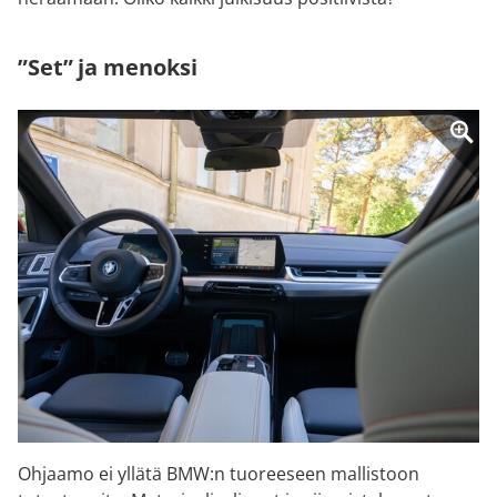
”Set” ja menoksi
Ohjaamo ei yllätä BMW:n tuoreeseen mallistoon