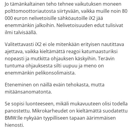
Jo tämänkaltainen teho tehnee vaikutuksen moneen
polttomoottoriautosta siirtyvään, vaikka muille noin 80
000 euron nelivetoisille sähköautoille iX2 jää
enemmänkin jalkoihin. Nelivetoisuuden edut tulisivat
ilmi talvisäällä.
Valitettavasti iX2 ei ole mitenkään erityisen nautittava
ajettava, vaikka kieltämättä reagoi katumaasturiksi
nopeasti ja mutkitta ohjauksen käskyihin. Terävin
tuntuma ohjauksesta silti uupuu ja meno on
enemmänkin pelikonsolimaista.
Eteneminen on näillä eväin tehokasta, mutta
mitäänsanomatonta.
Se sopisi luonteeseen, mikäli mukavuuteen olisi todella
panostettu. Mikrokarheudet on kieltämättä suodatettu
BMW:lle nykyään tyypilliseen tapaan äärimmäisen
hienosti.