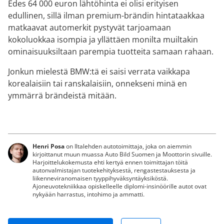
Edes 64 000 euron lähtöhinta ei olisi erityisen
edullinen, sillä ilman premium-brändin hintataakkaa
matkaavat automerkit pystyvät tarjoamaan
kokoluokkaa isompia ja yllättäen monilta muiltakin
ominaisuuksiltaan parempia tuotteita samaan rahaan.
Jonkun mielestä BMW:tä ei saisi verrata vaikkapa
korealaisiin tai ranskalaisiin, onnekseni minä en
ymmärrä brändeistä mitään.
Henri Posa
on Iltalehden autotoimittaja, joka on aiemmin
kirjoittanut muun muassa Auto Bild Suomen ja Moottorin sivuille.
Harjoittelukokemusta ehti kertyä ennen toimittajan töitä
autonvalmistajan tuotekehityksestä, rengastestauksesta ja
liikenneviranomaisen tyyppihyväksyntäyksiköstä.
Ajoneuvotekniikkaa opiskelleelle diplomi-insinöörille autot ovat
nykyään harrastus, intohimo ja ammatti.