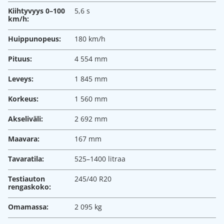
Kiihtyvyys 0–100
5,6 s
km/h:
Huippunopeus:
180 km/h
Pituus:
4 554 mm
Leveys:
1 845 mm
Korkeus:
1 560 mm
Akseliväli:
2 692 mm
Maavara:
167 mm
Tavaratila:
525–1400 litraa
Testiauton
245/40 R20
rengaskoko:
Omamassa:
2 095 kg