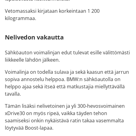
Vetomassaksi kirjataan korkeintaan 1 200
kilogrammaa.
Nelivedon vakautta
Sähköauton voimalinjan edut tulevat esille välittömästi
liikkeelle lähdön jälkeen.
Voimalinja on todella sulava ja sekä kaasun että jarrun
sopiva annostelu helppoa. BMW:n sähköautolla on
helppo ajaa sekä itseä että matkustajia miellyttävällä
tavalla.
Tämän lisäksi nelivetoinen ja yli 300-hevosvoimainen
xDrive30 on myös ripeä, vaikka täyden tehon
saamiseksi onkin nykäistävä ratin takaa vasemmalta
löytyvää Boost-lapaa.