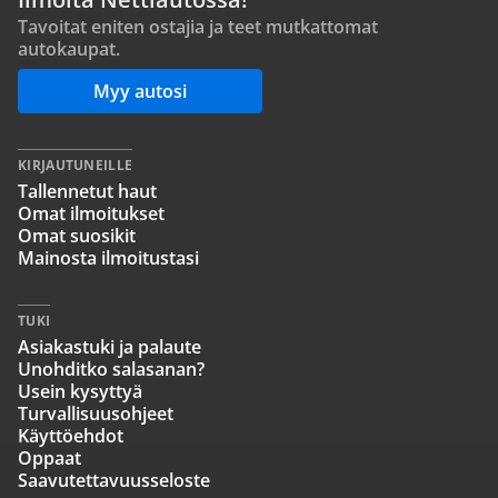
Tavoitat eniten ostajia ja teet mutkattomat
autokaupat.
Myy autosi
KIRJAUTUNEILLE
Tallennetut haut
Omat ilmoitukset
Omat suosikit
Mainosta ilmoitustasi
TUKI
Asiakastuki ja palaute
Unohditko salasanan?
Usein kysyttyä
Turvallisuusohjeet
Käyttöehdot
Oppaat
Saavutettavuusseloste