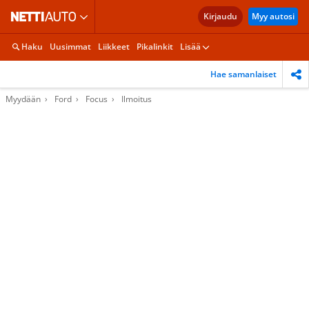
Kirjaudu
Myy autosi
Haku
Uusimmat
Liikkeet
Pikalinkit
Lisää
Hae samanlaiset
Myydään
Ford
Focus
Ilmoitus