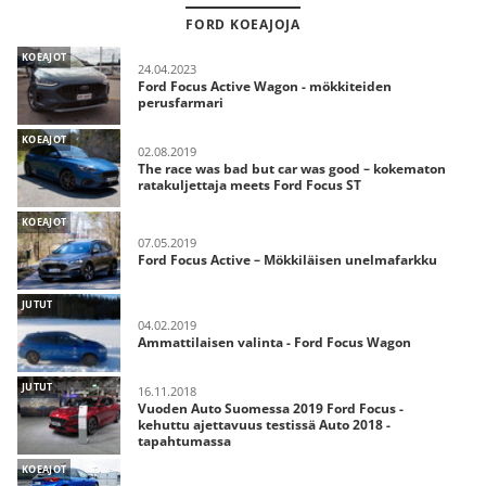
FORD KOEAJOJA
KOEAJOT
24.04.2023
Ford Focus Active Wagon - mökkiteiden
perusfarmari
KOEAJOT
02.08.2019
The race was bad but car was good – kokematon
ratakuljettaja meets Ford Focus ST
KOEAJOT
07.05.2019
Ford Focus Active – Mökkiläisen unelmafarkku
JUTUT
04.02.2019
Ammattilaisen valinta - Ford Focus Wagon
JUTUT
16.11.2018
Vuoden Auto Suomessa 2019 Ford Focus -
kehuttu ajettavuus testissä Auto 2018 -
tapahtumassa
KOEAJOT