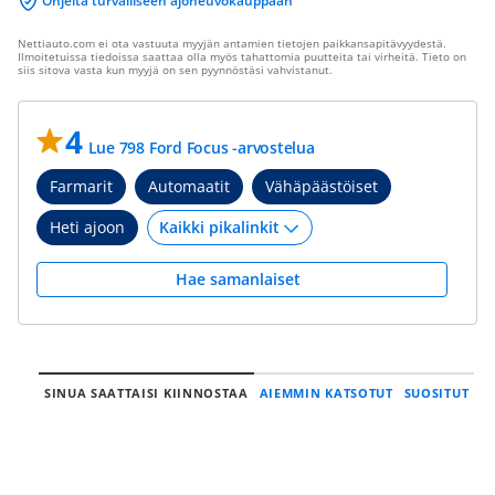
Ohjeita turvalliseen ajoneuvokauppaan
Nettiauto.com ei ota vastuuta myyjän antamien tietojen paikkansapitävyydestä.
Ilmoitetuissa tiedoissa saattaa olla myös tahattomia puutteita tai virheitä. Tieto on
siis sitova vasta kun myyjä on sen pyynnöstäsi vahvistanut.
4
Lue 798 Ford Focus -arvostelua
Farmarit
Automaatit
Vähäpäästöiset
Heti ajoon
Hae samanlaiset
SINUA SAATTAISI KIINNOSTAA
AIEMMIN KATSOTUT
SUOSITUT