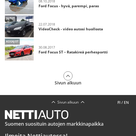
08.10.2018
Ford Focus - hyvä, parempi, paras
JUTUT
22.07.2018
VideoCheck - video autosi huollosta
KOEAJOT
30.08.2017
Ford Focus ST – Ratakireä perhesportti
Sivun alkuun
Sivun alkuun
FI
/
EN
Suomen suosituin autojen markkinapaikka
Ilmoita Nettiautossa!