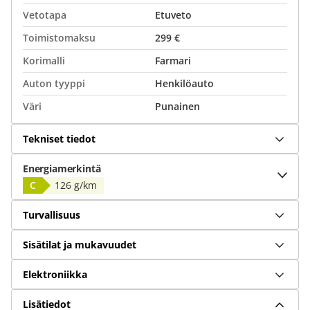
Vetotapa
Etuveto
Toimistomaksu
299 €
Korimalli
Farmari
Auton tyyppi
Henkilöauto
Väri
Punainen
Tekniset tiedot
Energiamerkintä
C
126 g/km
Turvallisuus
Sisätilat ja mukavuudet
Elektroniikka
Lisätiedot