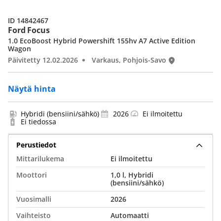
ID 14842467
Ford Focus
1.0 EcoBoost Hybrid Powershift 155hv A7 Active Edition
Wagon
Päivitetty 12.02.2026
Varkaus, Pohjois-Savo
Näytä hinta
Hybridi (bensiini/sähkö)
2026
Ei ilmoitettu
Ei tiedossa
Perustiedot
Mittarilukema
Ei ilmoitettu
Moottori
1,0 l, Hybridi
(bensiini/sähkö)
Vuosimalli
2026
Vaihteisto
Automaatti