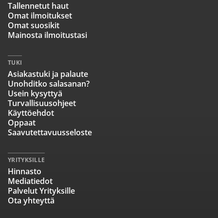
Tallennetut haut
Omat ilmoitukset
Omat suosikit
Mainosta ilmoitustasi
TUKI
Asiakastuki ja palaute
Unohditko salasanan?
Usein kysyttyä
Turvallisuusohjeet
Käyttöehdot
Oppaat
Saavutettavuusseloste
YRITYKSILLE
Hinnasto
Mediatiedot
Palvelut Yrityksille
Ota yhteyttä