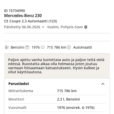
ID 15734990
Mercedes-Benz 230
CE Coupe 2,3 Automaatti (123)
Päivitetty 06.06.2026
Iisalmi, Pohjois-Savo
Bensiini
1976
715 786 km
Automaatti
Paljon ajettu vanha luotettava auto ja paljon teitä vielä
edessä. Ruostatta alkaa olla helmassa joten joutuu
varmaan hitsaamaan katsastukseen. Hyvin kulkee ja
ollut käyttöautona.
Perustiedot
Mittarilukema
715 786 km
Moottori
2,3 l, Bensiini
Vuosimalli
1976 (ensirek. 6-1976)