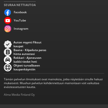
SEURAA NETTIAUTOA
Facebook
YouTube
Instagram
Auton myynti Fiksut
kaupat
Baana - Kilpailuta paras
hinta autostasi
Rekkari - Ajoneuvon
kaikki tiedot heti
Ohjeet turvalliseen
kaupankäyntiin
Tämän palvelun ilmoitukset ovat mainoksia, jotka näytetään sinulle hakusi
mukaisesti. Muuhun palvelun kohdennettuun mainontaan voit vaikuttaa
evästeasetusten kautta.
Alma Media Finland Oy