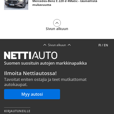
Mercedes-Benz E 220 d 4Matic - täsmällistä
mukavuutta
Sivun alkuun
Sivun alkuun
FI
/
EN
Suomen suosituin autojen markkinapaikka
Ilmoita Nettiautossa!
Tavoitat eniten ostajia ja teet mutkattomat
autokaupat.
Myy autosi
KIRJAUTUNEILLE