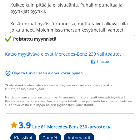
Kulkee kuin pitää ja ei sivuääniä. Puhallin puhaltaa ja
pyyhkijät pyyhkii.
Kesärenkaat hyvässä kunnossa, mutta talvet alkavat olla
jo kuluneet. Molemmissa mersun kevytmetalli vanteet.
Poistettu myynnistä
Katso myytävävä olevat Mercedes-Benz 230 vaihtoautot
Tilastot
Ohjeita turvalliseen ajoneuvokauppaan
Yksityishenkilöiden välisessä kaupankäynnissä sovelletaan kauppalakia
kuluttajansuojalain sijaan.
Nettiauto.com ei ota vastuuta myyjän antamien tietojen paikkansapitävyydestä.
Ilmoitetuissa tiedoissa saattaa olla myös tahattomia puutteita tai virheitä. Tieto on
siis sitova vasta kun myyjä on sen pyynnöstäsi vahvistanut.
3.9
Lue 81 Mercedes-Benz 230 -arvostelua
Klassikot
Coupét
Automaatit