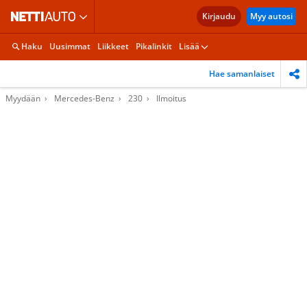
Kirjaudu
Myy autosi
Haku
Uusimmat
Liikkeet
Pikalinkit
Lisää
Hae samanlaiset
Myydään
Mercedes-Benz
230
Ilmoitus