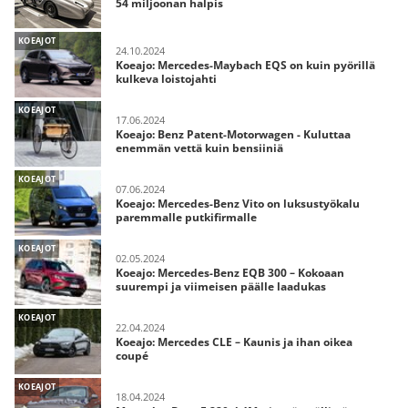
54 miljoonan halpis
KOEAJOT
24.10.2024
Koeajo: Mercedes-Maybach EQS on kuin pyörillä
kulkeva loistojahti
KOEAJOT
17.06.2024
Koeajo: Benz Patent-Motorwagen - Kuluttaa
enemmän vettä kuin bensiiniä
KOEAJOT
07.06.2024
Koeajo: Mercedes-Benz Vito on luksustyökalu
paremmalle putkifirmalle
KOEAJOT
02.05.2024
Koeajo: Mercedes-Benz EQB 300 – Kokoaan
suurempi ja viimeisen päälle laadukas
KOEAJOT
22.04.2024
Koeajo: Mercedes CLE – Kaunis ja ihan oikea
coupé
KOEAJOT
18.04.2024