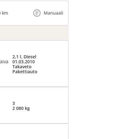
0 km
Manuaali
2,1 l, Diesel
äivä
01.03.2010
Takaveto
Pakettiauto
3
2 080 kg