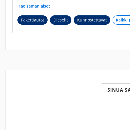
Hae samanlaiset
Pakettiautot
Dieselit
Kunnostettavat
SINUA S