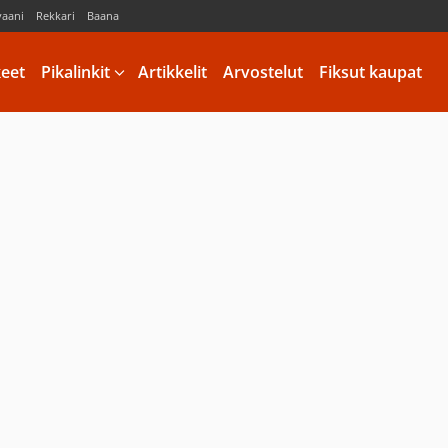
vaani
Rekkari
Baana
keet
Pikalinkit
Artikkelit
Arvostelut
Fiksut kaupat