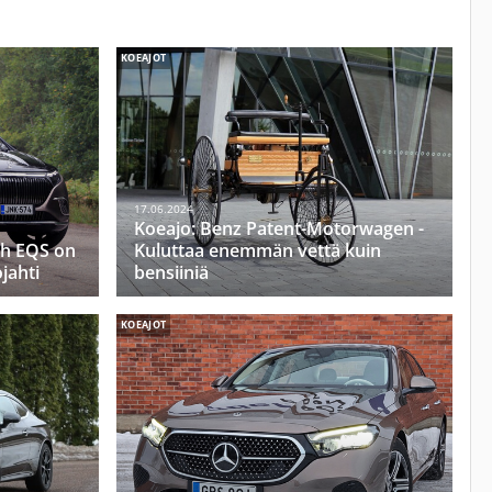
KOEAJOT
17.06.2024
Koeajo: Benz Patent-Motorwagen -
h EQS on
Kuluttaa enemmän vettä kuin
ojahti
bensiiniä
KOEAJOT