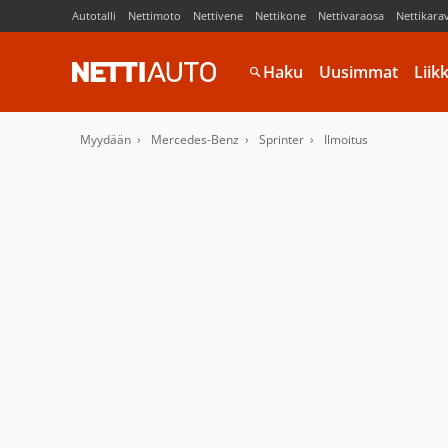
Autotalli
Nettimoto
Nettivene
Nettikone
Nettivaraosa
Nettikara
Haku
Uusimmat
Liik
Myydään
Mercedes-Benz
Sprinter
Ilmoitus