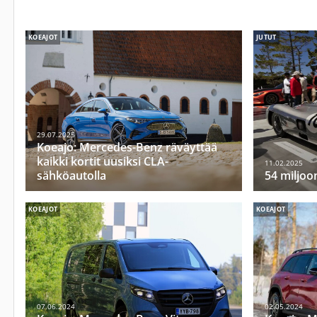
KOEAJOT
JUTUT
29.07.2025
Koeajo: Mercedes-Benz räväyttää
kaikki kortit uusiksi CLA-
11.02.2025
sähköautolla
54 miljoo
KOEAJOT
KOEAJOT
07.06.2024
02.05.2024