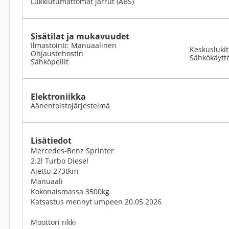
Lukkiutumattomat jarrut (ABS)
Sisätilat ja mukavuudet
Ilmastointi: Manuaalinen
Keskusluki
Ohjaustehostin
Sähkökäyttö
Sähköpeilit
Elektroniikka
Äänentoistojärjestelmä
Lisätiedot
Mercedes-Benz Sprinter
2.2l Turbo Diesel
Ajettu 273tkm
Manuaali
Kokonaismassa 3500kg
Katsastus mennyt umpeen 20.05.2026
Moottori rikki