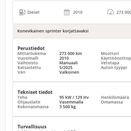
Diesel
2010
273 00
Konevikainen sprinter korjattavaksi
Perustiedot
Mittarilukema
273 000 km
Moottori
Vuosimalli
2010
Käyttöönottop
Vaihteisto
Manuaali
Vetotapa
Katsastettu
5/2025
Auton tyyppi
Väri
Valkoinen
Tekniset tiedot
Teho
95 kW / 129 Hv
Henkilömäärä
Ohjauslaite
Vasemmalla
Omamassa
Kokonaismassa
3 500 kg
Turvallisuus