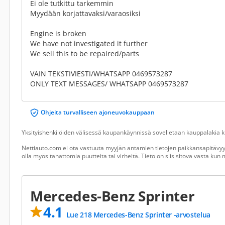
Ei ole tutkittu tarkemmin
Myydään korjattavaksi/varaosiksi
Engine is broken
We have not investigated it further
We sell this to be repaired/parts
VAIN TEKSTIVIESTI/WHATSAPP 0469573287
ONLY TEXT MESSAGES/ WHATSAPP 0469573287
Ohjeita turvalliseen ajoneuvokauppaan
Yksityishenkilöiden välisessä kaupankäynnissä sovelletaan kauppalakia ku
Nettiauto.com ei ota vastuuta myyjän antamien tietojen paikkansapitävyyd
olla myös tahattomia puutteita tai virheitä. Tieto on siis sitova vasta ku
Mercedes-Benz Sprinter
4.1
Lue 218 Mercedes-Benz Sprinter -arvostelua