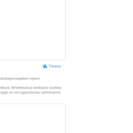
Tilastot
luttajansuojalain sijaan.
estä. Ilmoitetuissa tiedoissa saattaa
n myyjä on sen pyynnöstäsi vahvistanut.