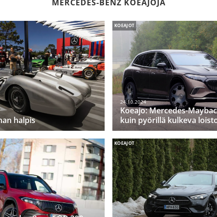
MERCEDES-BENZ KOEAJOJA
KOEAJOT
24.10.2024
Koeajo: Mercedes-Maybac
nan halpis
kuin pyörillä kulkeva loist
KOEAJOT