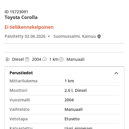
ID 15723091
Toyota Corolla
Ei tieliikennekelpoinen
Päivitetty 02.06.2026
Suomussalmi, Kainuu
Diesel
2004
1 km
Manuaali
Perustiedot
Mittarilukema
1 km
Moottori
2,0 l, Diesel
Vuosimalli
2004
Vaihteisto
Manuaali
Vetotapa
Etuveto
Katsastettu
Uusi ajoneuvo