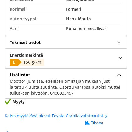
Korimalli
Farmari
Auton tyyppi
Henkilöauto
Väri
Punainen metalliväri
Tekniset tiedot
Energiamerkintä
E
156 g/km
Lisätiedot
Moottori jumissa, edellisen omistajan mukaan just
laitettu 4 uutta suutinta. Ostettu varaosa-autoksi muttei
tullutkaan käyttöön. 0400333457
Myyty
Katso myytävävä olevat Toyota Corolla vaihtoautot
Tilastot