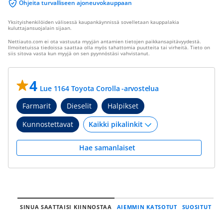
Ohjeita turvalliseen ajoneuvokauppaan
Yksityishenkilöiden välisessä kaupankäynnissä sovelletaan kauppalakia
kuluttajansuojalain sijaan.
Nettiauto.com ei ota vastuuta myyjän antamien tietojen paikkansapitävyydestä.
Ilmoitetuissa tiedoissa saattaa olla myös tahattomia puutteita tai virheitä. Tieto on
siis sitova vasta kun myyjä on sen pyynnöstäsi vahvistanut.
4
Lue 1164 Toyota Corolla -arvostelua
Farmarit
Dieselit
Halpikset
Kunnostettavat
Hae samanlaiset
SINUA SAATTAISI KIINNOSTAA
AIEMMIN KATSOTUT
SUOSITUT