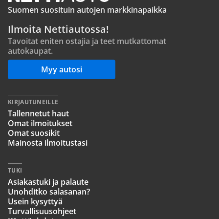
Suomen suosituin autojen markkinapaikka
Ilmoita Nettiautossa!
Tavoitat eniten ostajia ja teet mutkattomat
autokaupat.
Myy autosi
KIRJAUTUNEILLE
Tallennetut haut
Omat ilmoitukset
Omat suosikit
Mainosta ilmoitustasi
TUKI
Asiakastuki ja palaute
Unohditko salasanan?
Usein kysyttyä
Turvallisuusohjeet