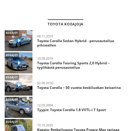
TOYOTA KOEAJOJA
KOEAJOT
08.11.2019
Toyota Corolla Sedan Hybrid - perusautoilua
pihistellen
KOEAJOT
10.09.2019
Toyota Corolla Touring Sports 2,0 Hybrid –
tyylikästä perusautoilua
KOEAJOT
02.05.2016
Toyota Corolla – 50 vuotta keskiluokan keisarina
KOEAJOT
12.03.2004
Tyypit: Toyota Corolla 1.8 VVTL-i T Sport
KOEAJOT
10.10.2025
Koeajo: Retkeilyauto Toyota Proace Max tarjoaa