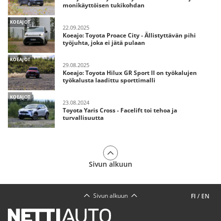
monikäyttöisen tukikohdan
KOEAJOT
22.09.2025
Koeajo: Toyota Proace City - Ällistyttävän pihi
työjuhta, joka ei jätä pulaan
KOEAJOT
29.08.2025
Koeajo: Toyota Hilux GR Sport II on työkalujen
työkalusta laadittu sporttimalli
KOEAJOT
23.08.2024
Toyota Yaris Cross - Facelift toi tehoa ja
turvallisuutta
Sivun alkuun
Sivun alkuun
FI
/
EN