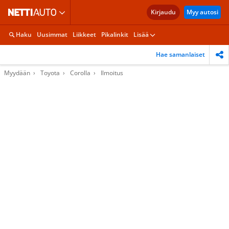
Kirjaudu
Myy autosi
Haku
Uusimmat
Liikkeet
Pikalinkit
Lisää
Hae samanlaiset
Myydään
Toyota
Corolla
Ilmoitus